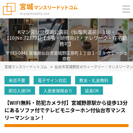
Kマンスリー榴岡公園前（仙塩街道前） 110・
110(No.723791)【出張・研修向け・テレワーク・在宅勤
務可】
〒983-0841 宮城県仙台市宮城野区原町１丁目１−２８ クレージェ
原町
宮城マンスリードットコム
仙台市宮城野区のウィークリー・マンスリーマン
来店不要
電子サイン対応
敷金・礼金無料
即日入居OK
入居者保険あり
延長OK
【WIFI無料・防犯カメラ付】宮城野原駅から徒歩13分
にあるソファ付でテレビモニターホン付仙台市マンス
リーマンション！