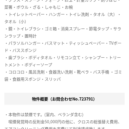
菜箸・ボウル・ざる・しゃもじ・お椀
・トイレットペーパー・ハンガー・トイレ洗剤・タオル（大）・
タオル（小）
・鏡・トイレブラシ・ゴミ箱・消臭スプレー・節電タップ・サラ
ンラップ・置時計
・パラソルハンガー・バスマット・ティッシュペーパー・TVボー
ド・バススポンジ
・歯ブラシ・ボディタオル・リモコン立て・シャンプー・トリー
トメント・ボディーソープ
・コロコロ・風呂洗剤・食器洗い洗剤・靴ベラ・バス手桶 ・ゴミ
袋・食器用スポンジ・スリッパ
物件概要（お問合わせNo.723791）
・本物件は禁煙です。(室内、ベランダ含む)
喫煙発覚時の反則金50,000円の他に、クロスの総張替え費用、
エアコンクリーニング費用を実費にて別途請求致します。