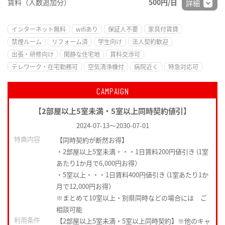
賃料（人数追加分）
500円/日
詳細
インターネット無料
wifiあり
保証人不要
家具付賃貸
禁煙ルーム
リフォーム済
学生向け
法人契約歓迎
出張・研修向け
閑静な住宅地
賃料交渉可
テレワーク・在宅勤務可
空気清浄機付
病院近く
特急対応可
CAMPAIGN
【2部屋以上5室未満・5室以上同時契約値引】
2024-07-13
～
2030-07-01
特典内容
【同時契約が断然お得】
・2部屋以上5室未満・・・1日賃料200円値引き (1室
あたり1か月で6,000円お得）
・5室以上・・・1日賃料400円値引き (1室あたり1か
月で12,000円お得）
※まとめて10室以上・別県同時などの場合には ご
相談可能
利用条件
【2部屋以上5室未満・5室以上同時契約】※他のキャ