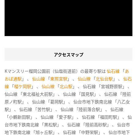
アクセスマップ
Kマンスリー榴岡公園前（仙塩街道前）の最寄り駅は
仙石線
「
あ
おば通駅
」 、
仙山線
「
東照宮駅
」 、
仙山線
「
北仙台駅
」 、
仙石
線
「
榴ケ岡駅
」 、
仙山線
「
北山駅
」 、 仙石線 「宮城野原駅」 、
仙山線 「東北福祉大前駅」 、 仙山線 「国見駅」 、 仙石線 「陸前
原ノ町駅」 、 仙山線 「葛岡駅」 、 仙台市地下鉄南北線 「八乙女
駅」 、 仙石線 「苦竹駅」 、 仙山線 「陸前落合駅」 、 仙石線
「小鶴新田駅」 、 仙山線 「愛子駅」 、 仙石線 「福田町駅」 、 仙
台市地下鉄南北線 「黒松駅」 、 仙石線 「陸前高砂駅」 、 仙台市
地下鉄南北線 「旭ヶ丘駅」 、 仙石線 「中野栄駅」 、 仙台市地下