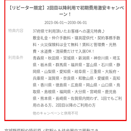
【リピーター限定】2回目以降利用で初期費用激安キャンペ
ーン！
2023-06-01
～
2030-06-01
特典内容
37府県で利用頂いたお客様への還元特典♪
敷金礼金・仲介手数料・寝具提供代・契約事務手数
料・火災保険料は全て無料！賃料と管理費・光熱
費・水道費・清掃費だけで入居OK！
利用条件
青森県・秋田県・宮城県・新潟県・神奈川県・埼玉
県・栃木県・群馬県・福井県・富山県・石川県・静
岡県・山梨県・愛知県・岐阜県・三重県・大阪府・
兵庫県・滋賀県・奈良県・和歌山県・愛媛県・高知
県・香川県・徳島県・広島県・岡山県・山口県・鳥
取県・島根県・福岡県・大分県・宮崎県・鹿児島
県・熊本県・長崎県・佐賀県内問わず、1回でもご利
用のある方、2回目以降のご利用の方
他のキャンペーンと併用不可
宮城野原駅や陸前原ノ町駅へも徒歩圏内で移動でき