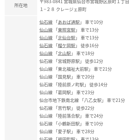
〒983-0841 宮城県仙台市宮城野区原町１丁目
所在地
１−２８ クレージェ原町
仙石線
「
あおば通駅
」 車で10分
仙山線
「
東照宮駅
」 車で13分
仙山線
「
北仙台駅
」 車で13分
仙石線
「
榴ケ岡駅
」 徒歩16分
仙山線
「
北山駅
」 車で18分
仙石線 「宮城野原駅」 徒歩12分
仙山線 「東北福祉大前駅」 車で21分
仙山線 「国見駅」 車で20分
仙石線 「陸前原ノ町駅」 徒歩14分
仙山線 「葛岡駅」 車で23分
仙台市地下鉄南北線 「八乙女駅」 車で21分
仙石線 「苦竹駅」 徒歩22分
仙山線 「陸前落合駅」 車で24分
仙石線 「小鶴新田駅」 車で10分
仙山線 「愛子駅」 車で28分
仙石線 「福田町駅」 車で13分