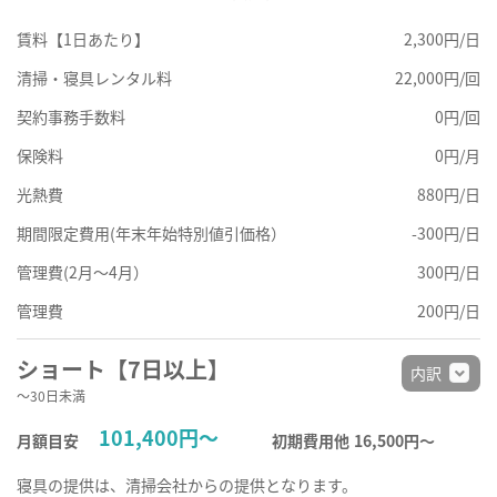
賃料【1日あたり】
2,300円/日
清掃・寝具レンタル料
22,000円/回
契約事務手数料
0円/回
保険料
0円/月
光熱費
880円/日
期間限定費用(年末年始特別値引価格）
-300円/日
管理費(2月～4月）
300円/日
管理費
200円/日
ショート【7日以上】
内訳
～30日未満
101,400円～
月額目安
初期費用他
16,500円〜
寝具の提供は、清掃会社からの提供となります。