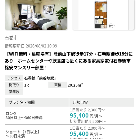
に入
り登
録
石巻市
情報更新日 2026/08/02 10:09
【WIFI無料・駐輪場有】陸前山下駅徒歩17分・石巻駅徒歩18分に
あり ホームセンターや飲食店も近くにある家具家電付石巻駅市
格安マンスリー部屋！
アクセス
石巻線「前谷地駅」
間取り
1R
面積
20.25m²
築年数
プラン名・期間
月額目安
1日当たり 2,300円～
ロング
95,400
円/月～
30日以上～360日未満
初期費用他 9,900円～
1日当たり 2,300円～
ショート【7日以上】
95,400
円/月～
～30日未満