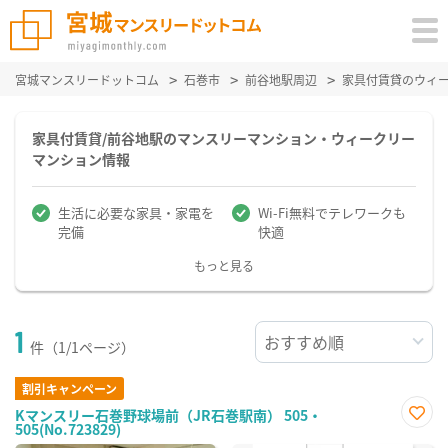
宮城マンスリードットコム
石巻市
前谷地駅周辺
家具付賃貸のウィ
家具付賃貸/前谷地駅のマンスリーマンション・ウィークリー
マンション情報
生活に必要な家具・家電を
Wi-Fi無料でテレワークも
完備
快適
もっと見る
1
件（1/1ページ）
割引キャンペーン
Kマンスリー石巻野球場前（JR石巻駅南） 505・
505(No.723829)
お気