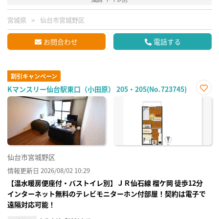
宮城県
仙台市宮城野区
お問合わせ
電話する
割引キャンペーン
Kマンスリー仙台駅東口（小田原） 205・205(No.723745)
お気
に入
り登
録
仙台市宮城野区
情報更新日 2026/08/02 10:29
【温水暖房便座付・バストイレ別】ＪＲ仙⽯線 榴ケ岡 徒歩12分
インターネット無料のテレビモニターホン付部屋！契約は電子で
遠隔対応可能！