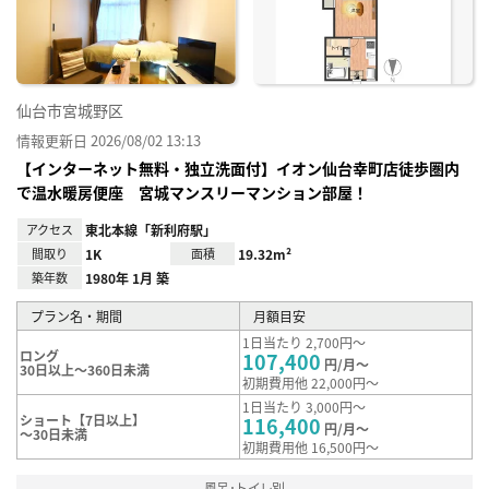
録
仙台市宮城野区
情報更新日 2026/08/02 13:13
【インターネット無料・独立洗面付】イオン仙台幸町店徒歩圏内
で温水暖房便座 宮城マンスリーマンション部屋！
アクセス
東北本線「新利府駅」
間取り
1K
面積
19.32m²
築年数
1980年 1月 築
プラン名・期間
月額目安
1日当たり 2,700円～
ロング
107,400
円/月～
30日以上～360日未満
初期費用他 22,000円～
1日当たり 3,000円～
ショート【7日以上】
116,400
円/月～
～30日未満
初期費用他 16,500円～
風呂･トイレ別