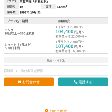
アクセス
東北本線「新利府駅」
間取り
1K
面積
23.4m²
築年数
1997年 10月 築
プラン名・期間
月額目安
1日当たり 2,600円～
ロング
104,400
円/月～
30日以上～360日未満
初期費用他 22,000円～
1日当たり 2,700円～
ショート【7日以上】
107,400
円/月～
～30日未満
初期費用他 16,500円～
風呂･トイレ別
宮城県
仙台市宮城野区
お問合わせ
電話する
地図で検索