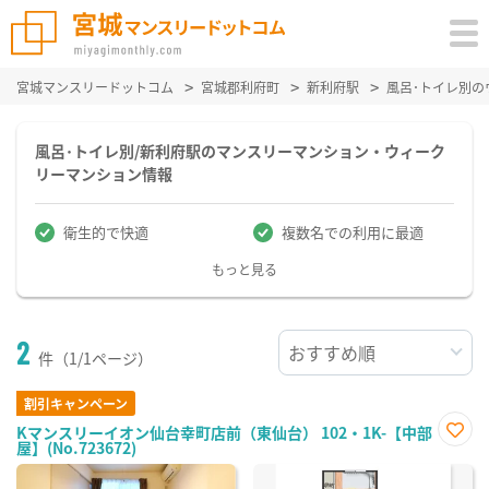
宮城マンスリードットコム
宮城郡利府町
新利府駅
風呂･トイレ別
風呂･トイレ別/新利府駅のマンスリーマンション・ウィーク
リーマンション情報
衛生的で快適
複数名での利用に最適
もっと見る
2
件（1/1ページ）
割引キャンペーン
Kマンスリーイオン仙台幸町店前（東仙台） 102・1K-【中部
屋】(No.723672)
お気
に入
り登