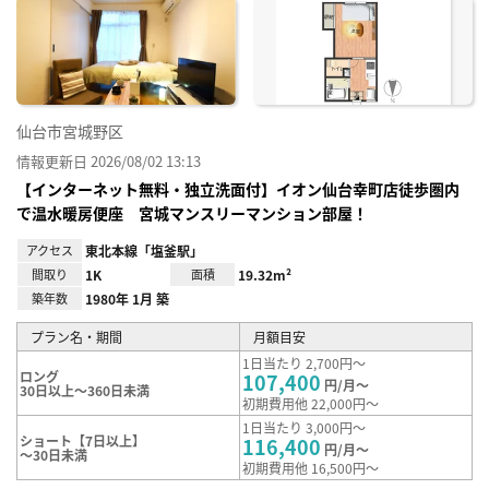
に入
り登
録
仙台市宮城野区
情報更新日 2026/08/02 13:13
【インターネット無料・独立洗面付】イオン仙台幸町店徒歩圏内
で温水暖房便座 宮城マンスリーマンション部屋！
アクセス
東北本線「塩釜駅」
間取り
1K
面積
19.32m²
築年数
1980年 1月 築
プラン名・期間
月額目安
1日当たり 2,700円～
ロング
107,400
円/月～
30日以上～360日未満
初期費用他 22,000円～
1日当たり 3,000円～
ショート【7日以上】
116,400
円/月～
～30日未満
初期費用他 16,500円～