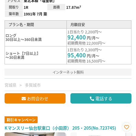
アクセス
東北本線「塩釜駅」
間取り
1R
面積
17.87m²
築年数
1991年 7月 築
プラン名・期間
月額目安
1日当たり 2,200円～
ロング
92,400
円/月～
30日以上～360日未満
初期費用他 22,000円～
1日当たり 2,300円～
ショート【7日以上】
95,400
円/月～
～30日未満
初期費用他 16,500円～
インターネット無料
宮城県
多賀城市
お問合わせ
電話する
割引キャンペーン
Kマンスリー仙台駅東口（小田原） 205・205(No.723745)
お気