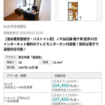
に入
り登
録
仙台市宮城野区
情報更新日 2026/08/02 10:29
【温水暖房便座付・バストイレ別】ＪＲ仙⽯線 榴ケ岡 徒歩12分
インターネット無料のテレビモニターホン付部屋！契約は電子で
遠隔対応可能！
アクセス
東北本線「塩釜駅」
間取り
1K
面積
23.4m²
築年数
1997年 10月 築
プラン名・期間
月額目安
1日当たり 2,600円～
ロング
104,400
円/月～
30日以上～360日未満
初期費用他 22,000円～
1日当たり 2,700円～
ショート【7日以上】
107,400
円/月～
～30日未満
初期費用他 16,500円～