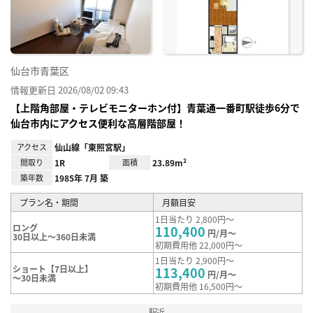
録
仙台市青葉区
情報更新日 2026/08/02 09:43
【上階角部屋・テレビモニターホン付】青葉通一番町駅徒歩6分で
仙台市内にアクセス便利な高層階部屋！
アクセス
仙山線「東照宮駅」
間取り
1R
面積
23.89m²
築年数
1985年 7月 築
プラン名・期間
月額目安
1日当たり 2,800円～
ロング
110,400
円/月～
30日以上～360日未満
初期費用他 22,000円～
1日当たり 2,900円～
ショート【7日以上】
113,400
円/月～
～30日未満
初期費用他 16,500円～
駅近