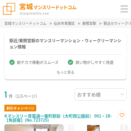
宮城マンスリードットコム
仙台市青葉区
東照宮駅
駅近のウィーク
駅近/東照宮駅のマンスリーマンション・ウィークリーマンシ
ョン情報
駅チカで移動がスムーズ
買い物がしやすく快適
もっと見る
1
件（1/1ページ）
割引キャンペーン
Kマンスリー青葉通一番町駅前（大町西公園前） 901・1R-
【角部屋】(No.723725)
お気
に入
り登