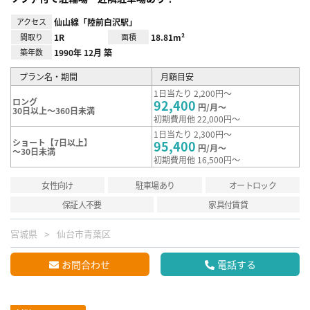
アクセス
仙山線「陸前白沢駅」
間取り
1R
面積
18.81m²
築年数
1990年 12月 築
プラン名・期間
月額目安
1日当たり 2,200円～
ロング
92,400
円/月～
30日以上～360日未満
初期費用他 22,000円～
1日当たり 2,300円～
ショート【7日以上】
95,400
円/月～
～30日未満
初期費用他 16,500円～
女性向け
駐車場あり
オートロック
保証人不要
家具付賃貸
宮城県
仙台市青葉区
お問合わせ
電話する