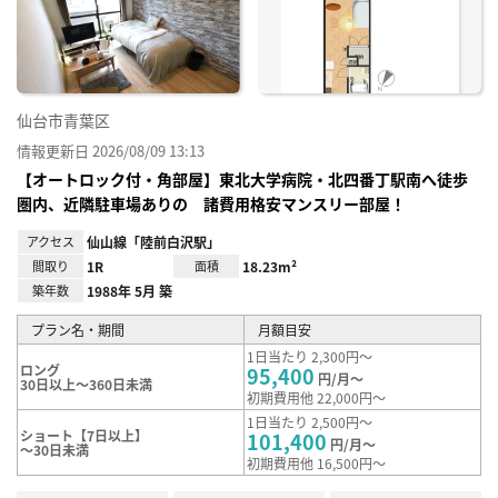
り登
録
仙台市青葉区
情報更新日 2026/08/09 13:13
【オートロック付・角部屋】東北大学病院・北四番丁駅南へ徒歩
圏内、近隣駐車場ありの 諸費用格安マンスリー部屋！
アクセス
仙山線「陸前白沢駅」
間取り
1R
面積
18.23m²
築年数
1988年 5月 築
プラン名・期間
月額目安
1日当たり 2,300円～
ロング
95,400
円/月～
30日以上～360日未満
初期費用他 22,000円～
1日当たり 2,500円～
ショート【7日以上】
101,400
円/月～
～30日未満
初期費用他 16,500円～