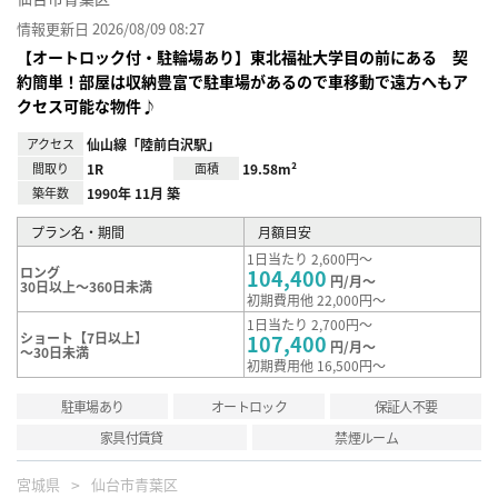
情報更新日 2026/08/09 08:27
【オートロック付・駐輪場あり】東北福祉大学目の前にある 契
約簡単！部屋は収納豊富で駐車場があるので車移動で遠方へもア
クセス可能な物件♪
アクセス
仙山線「陸前白沢駅」
間取り
1R
面積
19.58m²
築年数
1990年 11月 築
プラン名・期間
月額目安
1日当たり 2,600円～
ロング
104,400
円/月～
30日以上～360日未満
初期費用他 22,000円～
1日当たり 2,700円～
ショート【7日以上】
107,400
円/月～
～30日未満
初期費用他 16,500円～
駐車場あり
オートロック
保証人不要
家具付賃貸
禁煙ルーム
宮城県
仙台市青葉区