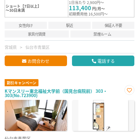
1日当たり 2,900円～
ショート【7日以上】
113,400
円/月～
～30日未満
初期費用他 16,500円～
女性向け
駅近
保証人不要
家具付賃貸
禁煙ルーム
宮城県
仙台市青葉区
お問合わせ
電話する
割引キャンペーン
Kマンスリー東北福祉大学前（国見台病院前） 303・
303(No.723900)
お気
に入
り登
録
仙台市青葉区