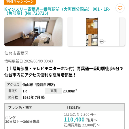
割引キャンペーン
Kマンスリー青葉通一番町駅前（大町西公園前） 901・1R-
【角部屋】(No.723725)
お気
に入
り登
録
仙台市青葉区
情報更新日 2026/08/09 09:43
【上階角部屋・テレビモニターホン付】青葉通一番町駅徒歩6分で
仙台市内にアクセス便利な高層階部屋！
アクセス
仙山線「陸前白沢駅」
間取り
1R
面積
23.89m²
築年数
1985年 7月 築
プラン名・期間
月額目安
1日当たり 2,800円～
ロング
110,400
円/月～
30日以上～360日未満
初期費用他 22,000円～