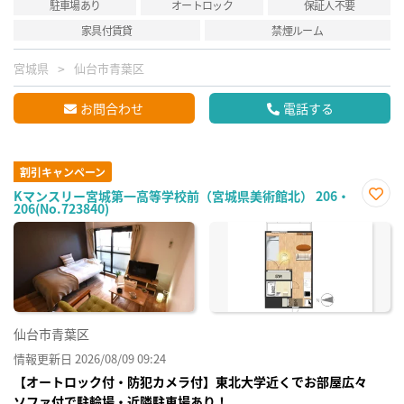
駐車場あり
オートロック
保証人不要
家具付賃貸
禁煙ルーム
宮城県
仙台市青葉区
お問合わせ
電話する
割引キャンペーン
Kマンスリー宮城第一高等学校前（宮城県美術館北） 206・
206(No.723840)
お気
に入
り登
録
仙台市青葉区
情報更新日 2026/08/09 09:24
【オートロック付・防犯カメラ付】東北大学近くでお部屋広々
ソファ付で駐輪場・近隣駐車場あり！