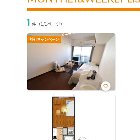
1
件（1/1ページ）
割引キャンペーン
お気
に入
り登
録