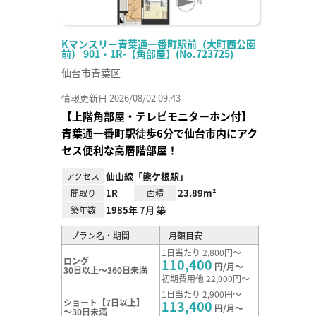
Kマンスリー青葉通一番町駅前（大町西公園
前） 901・1R-【角部屋】(No.723725)
仙台市青葉区
情報更新日 2026/08/02 09:43
【上階角部屋・テレビモニターホン付】
青葉通一番町駅徒歩6分で仙台市内にアク
セス便利な高層階部屋！
仙山線「熊ケ根駅」
アクセス
1R
23.89m²
間取り
面積
1985年 7月 築
築年数
プラン名・期間
月額目安
1日当たり 2,800円～
ロング
110,400
円/月～
30日以上～360日未満
初期費用他 22,000円～
1日当たり 2,900円～
ショート【7日以上】
113,400
円/月～
～30日未満