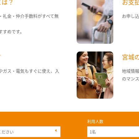
とは？
お支
・礼金・仲介手数料がすべて無
お申し
すすめです。
て
宮城
やガス・電気もすぐに使え、入
地域情
のマン
利用人数