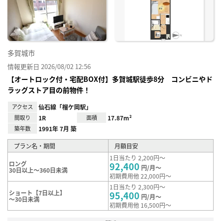
に入
り登
録
多賀城市
情報更新日 2026/08/02 12:56
【オートロック付・宅配BOX付】多賀城駅徒歩8分 コンビニやド
ラッグストア目の前物件！
アクセス
仙石線「榴ケ岡駅」
間取り
1R
面積
17.87m²
築年数
1991年 7月 築
プラン名・期間
月額目安
1日当たり 2,200円～
ロング
92,400
円/月～
30日以上～360日未満
初期費用他 22,000円～
1日当たり 2,300円～
ショート【7日以上】
95,400
円/月～
～30日未満
初期費用他 16,500円～