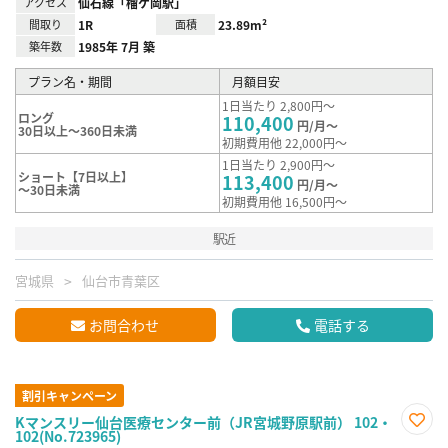
アクセス
仙石線「榴ケ岡駅」
間取り
1R
面積
23.89m²
築年数
1985年 7月 築
プラン名・期間
月額目安
1日当たり 2,800円～
ロング
110,400
円/月～
30日以上～360日未満
初期費用他 22,000円～
1日当たり 2,900円～
ショート【7日以上】
113,400
円/月～
～30日未満
初期費用他 16,500円～
駅近
宮城県
仙台市青葉区
お問合わせ
電話する
割引キャンペーン
Kマンスリー仙台医療センター前（JR宮城野原駅前） 102・
102(No.723965)
お気