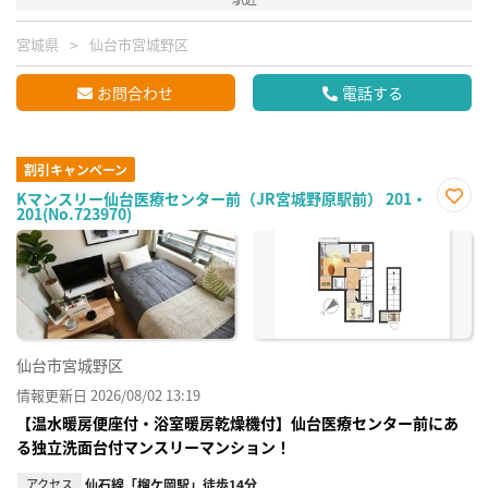
宮城県
仙台市宮城野区
お問合わせ
電話する
割引キャンペーン
Kマンスリー仙台医療センター前（JR宮城野原駅前） 201・
201(No.723970)
お気
に入
り登
録
仙台市宮城野区
情報更新日 2026/08/02 13:19
【温水暖房便座付・浴室暖房乾燥機付】仙台医療センター前にあ
る独立洗面台付マンスリーマンション！
アクセス
仙石線「榴ケ岡駅」徒歩14分