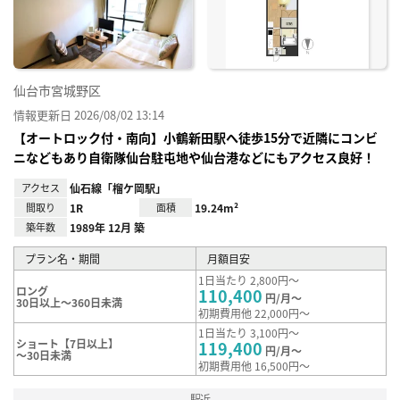
録
仙台市宮城野区
情報更新日 2026/08/02 13:14
【オートロック付・南向】小鶴新田駅へ徒歩15分で近隣にコンビ
ニなどもあり自衛隊仙台駐屯地や仙台港などにもアクセス良好！
アクセス
仙石線「榴ケ岡駅」
間取り
1R
面積
19.24m²
築年数
1989年 12月 築
プラン名・期間
月額目安
1日当たり 2,800円～
ロング
110,400
円/月～
30日以上～360日未満
初期費用他 22,000円～
1日当たり 3,100円～
ショート【7日以上】
119,400
円/月～
～30日未満
初期費用他 16,500円～
駅近