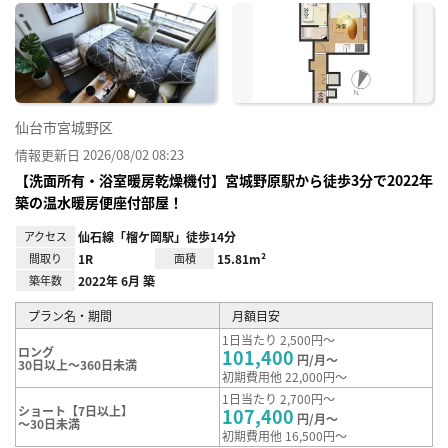
に入
り登
録
仙台市宮城野区
情報更新日 2026/08/02 08:23
【洗面所有・浴室暖房乾燥機付】宮城野原駅から徒歩3分で2022年
築の温水暖房便座付部屋！
アクセス
仙石線「榴ケ岡駅」徒歩14分
間取り
1R
面積
15.81m²
築年数
2022年 6月 築
プラン名・期間
月額目安
1日当たり 2,500円～
ロング
101,400
円/月～
30日以上～360日未満
初期費用他 22,000円～
1日当たり 2,700円～
ショート【7日以上】
107,400
円/月～
～30日未満
初期費用他 16,500円～