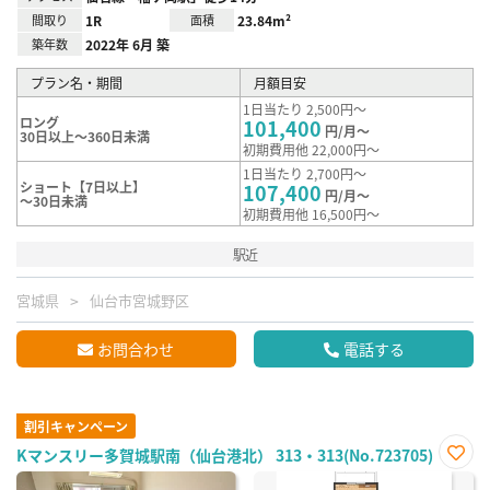
間取り
1R
面積
23.84m²
築年数
2022年 6月 築
プラン名・期間
月額目安
1日当たり 2,500円～
ロング
101,400
円/月～
30日以上～360日未満
初期費用他 22,000円～
1日当たり 2,700円～
ショート【7日以上】
107,400
円/月～
～30日未満
初期費用他 16,500円～
駅近
宮城県
仙台市宮城野区
お問合わせ
電話する
割引キャンペーン
Kマンスリー多賀城駅南（仙台港北） 313・313(No.723705)
お気