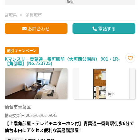
駅近
宮城県
多賀城市
お問合わせ
電話する
割引キャンペーン
Kマンスリー青葉通一番町駅前（大町西公園前） 901・1R-
【角部屋】(No.723725)
お気
に入
り登
録
仙台市青葉区
情報更新日 2026/08/02 09:43
【上階角部屋・テレビモニターホン付】青葉通一番町駅徒歩6分で
仙台市内にアクセス便利な高層階部屋！