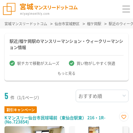
宮城マンスリードットコム
仙台市宮城野区
榴ケ岡駅
駅近のウィー
駅近/榴ケ岡駅のマンスリーマンション・ウィークリーマンシ
ョン情報
駅チカで移動がスムーズ
買い物がしやすく快適
もっと見る
5
件（1/1ページ）
割引キャンペーン
Kマンスリー仙台市民球場前（東仙台駅東） 216・1R-
(No.723854)
お気
に入
り登