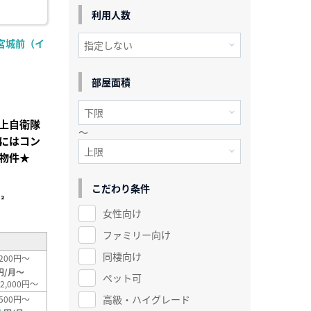
利用人数
宮城前（イ
部屋面積
上自衛隊
～
にはコン
物件★
こだわり条件
²
女性向け
ファミリー向け
同棲向け
200円～
円/月～
ペット可
2,000円～
高級・ハイグレード
500円～