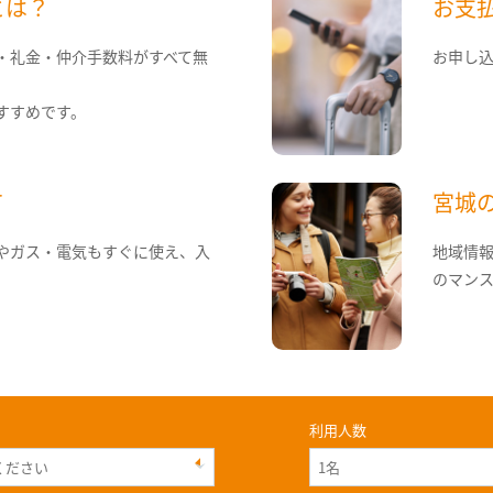
とは？
お支
・礼金・仲介手数料がすべて無
お申し
すすめです。
て
宮城
やガス・電気もすぐに使え、入
地域情
のマン
利用人数