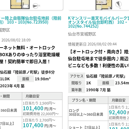
リー陸上自衛隊仙台駐屯地前（陸前
Kマンスリー楽天モバイルパーク
 103・103(No.723950)
オンスタイル仙台卸町西） 102・
102(No.744252)
城野区
仙台市宮城野区
26/08/02 18:09
情報更新日 2026/08/02 09:44
ーネット無料・オートロック
【オートロック付・南向き】陸
BOXありのゆったり浴室乾燥暖
仙台駐屯地まで徒歩圏内♪周辺
屋！契約簡単で即日入居！
ビニなども多数！利便性の高い
仙石線「陸前原ノ町駅」徒歩8分
仙石線「陸前原ノ町駅」
アクセス
1LDK
19.98m²
面積
1K
23.54m
間取り
面積
2023年 4月 築
1990年 7月 築
築年数
・期間
月額目安
プラン名・期間
月額目安
1日当たり 2,500円～
101,400
1日当たり 2,
円/月～
360日未満
ロング
92,400
初期費用他 22,000円～
30日以上～360日未満
初期費用他 2
1日当たり 2,700円～
7日以上】
107,400
1日当たり 2,
円/月～
満
ショート【7日以上】