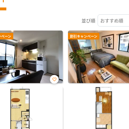
並び順
ンペーン
割引キャンペーン
お気
に入
り登
録