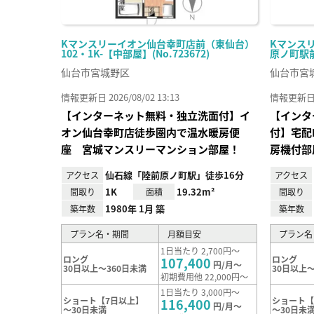
Kマンスリーイオン仙台幸町店前（東仙台）
Kマンス
102・1K-【中部屋】(No.723672)
原ノ町駅前）
仙台市宮城野区
仙台市宮
情報更新日 2026/08/02 13:13
情報更新日 20
【インターネット無料・独立洗面付】イ
【インタ
オン仙台幸町店徒歩圏内で温水暖房便
付】宅配
座 宮城マンスリーマンション部屋！
房機付部
仙石線「陸前原ノ町駅」徒歩16分
アクセス
アクセス
1K
19.32m²
間取り
面積
間取り
1980年 1月 築
築年数
築年数
プラン名・期間
月額目安
プラン名
1日当たり 2,700円～
ロング
ロング
107,400
円/月～
30日以上～360日未満
30日以上～
初期費用他 22,000円～
1日当たり 3,000円～
ショート【7日以上】
ショート【
116,400
円/月～
～30日未満
～30日未