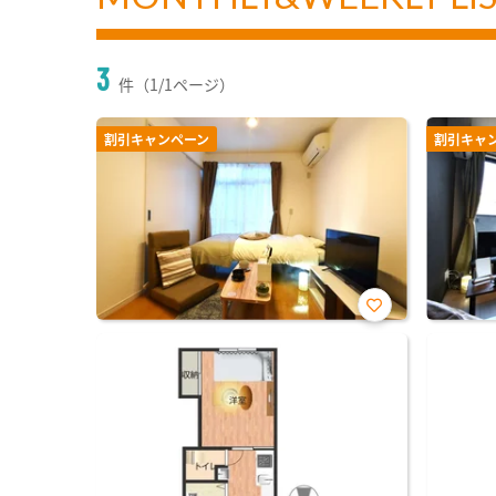
3
件（1/1ページ）
割引キャンペーン
割引キャ
お気
に入
り登
録