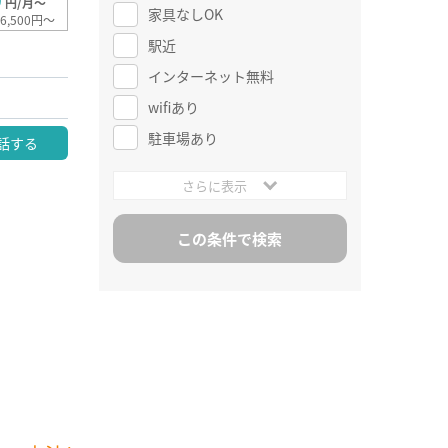
0
円/月～
家具なしOK
6,500円～
駅近
インターネット無料
wifiあり
駐車場あり
話する
さらに表示