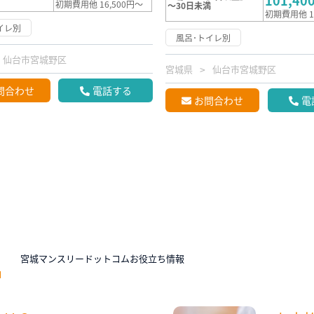
101,40
初期費用他 16,500円～
～30日未満
初期費用他 1
イレ別
風呂･トイレ別
仙台市宮城野区
宮城県
仙台市宮城野区
問合わせ
電話する
お問合わせ
電
N
宮城マンスリードットコムお役立ち情報