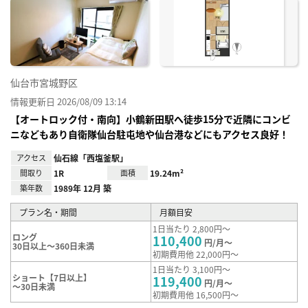
に入
り登
録
仙台市宮城野区
情報更新日 2026/08/09 13:14
【オートロック付・南向】小鶴新田駅へ徒歩15分で近隣にコンビ
ニなどもあり自衛隊仙台駐屯地や仙台港などにもアクセス良好！
アクセス
仙石線「西塩釜駅」
間取り
1R
面積
19.24m²
築年数
1989年 12月 築
プラン名・期間
月額目安
1日当たり 2,800円～
ロング
110,400
円/月～
30日以上～360日未満
初期費用他 22,000円～
1日当たり 3,100円～
ショート【7日以上】
119,400
円/月～
～30日未満
初期費用他 16,500円～