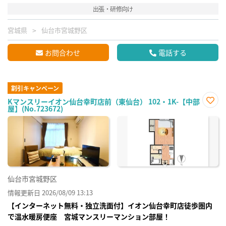
出張・研修向け
宮城県
仙台市宮城野区
お問合わせ
電話する
割引キャンペーン
Kマンスリーイオン仙台幸町店前（東仙台） 102・1K-【中部
屋】(No.723672)
お気
に入
り登
録
仙台市宮城野区
情報更新日 2026/08/09 13:13
【インターネット無料・独立洗面付】イオン仙台幸町店徒歩圏内
で温水暖房便座 宮城マンスリーマンション部屋！