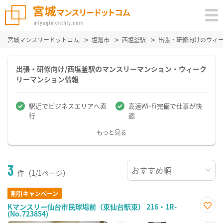
宮城マンスリードットコム
塩竈市
西塩釜駅
出張・研修向けのウィ
出張・研修向け/西塩釜駅のマンスリーマンション・ウィーク
リーマンション情報
駅近でビジネスエリアへ直
高速Wi-Fi完備で仕事が快
行
適
もっと見る
3
件（1/1ページ）
割引キャンペーン
Kマンスリー仙台市民球場前（東仙台駅東） 216・1R-
(No.723854)
お気