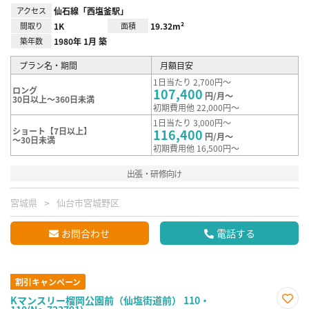
アクセス
仙石線「西塩釜駅」
間取り
1K
面積
19.32m²
築年数
1980年 1月 築
プラン名・期間
月額目安
1日当たり 2,700円～
ロング
107,400
円/月～
30日以上～360日未満
初期費用他 22,000円～
1日当たり 3,000円～
ショート【7日以上】
116,400
円/月～
～30日未満
初期費用他 16,500円～
出張・研修向け
宮城県
仙台市宮城野区
お問合わせ
電話する
割引キャンペーン
Kマンスリー榴岡公園前（仙塩街道前） 110・