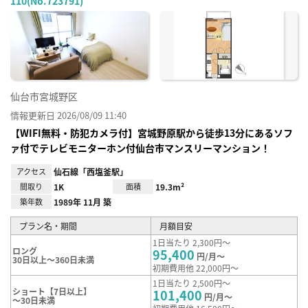
110(No.723791)
お気
に入
り登
録
仙台市宮城野区
情報更新日 2026/08/09 11:40
【WIFI無料・防犯カメラ付】宮城野原駅から徒歩13分にあるソフ
ァ付でテレビモニターホン付仙台市マンスリーマンション！
アクセス
仙石線「西塩釜駅」
間取り
1K
面積
19.3m²
築年数
1989年 11月 築
プラン名・期間
月額目安
1日当たり 2,300円～
ロング
95,400
円/月～
30日以上～360日未満
初期費用他 22,000円～
1日当たり 2,500円～
ショート【7日以上】
101,400
円/月～
～30日未満