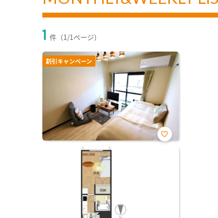
1
件（1/1ページ）
割引キャンペーン
お気
に入
り登
録