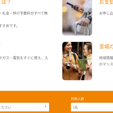
とは？
お支
・礼金・仲介手数料がすべて無
お申し
すすめです。
て
宮城
やガス・電気もすぐに使え、入
地域情
のマン
利用人数