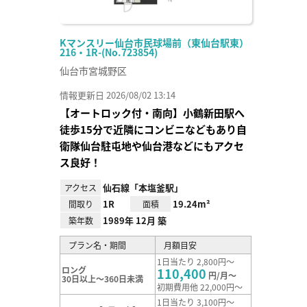
Kマンスリー仙台市民球場前（東仙台駅東）
216・1R-(No.723854)
仙台市宮城野区
情報更新日 2026/08/02 13:14
【オートロック付・南向】小鶴新田駅へ
徒歩15分で近隣にコンビニなどもあり自
衛隊仙台駐屯地や仙台港などにもアクセ
ス良好！
仙石線「本塩釜駅」
アクセス
1R
19.24m²
間取り
面積
1989年 12月 築
築年数
プラン名・期間
月額目安
1日当たり 2,800円～
ロング
110,400
円/月～
30日以上～360日未満
初期費用他 22,000円～
1日当たり 3,100円～