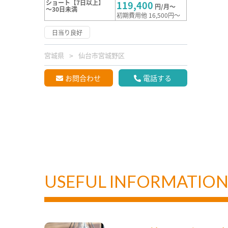
ショート【7日以上】
119,400
円/月～
～30日未満
初期費用他 16,500円～
日当り良好
宮城県
仙台市宮城野区
お問合わせ
電話する
USEFUL INFORMATIO