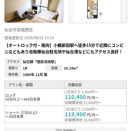
録
仙台市宮城野区
情報更新日 2026/08/02 13:14
【オートロック付・南向】小鶴新田駅へ徒歩15分で近隣にコンビ
ニなどもあり自衛隊仙台駐屯地や仙台港などにもアクセス良好！
アクセス
仙石線「陸前浜田駅」
間取り
1R
面積
19.24m²
築年数
1989年 12月 築
プラン名・期間
月額目安
1日当たり 2,800円～
ロング
110,400
円/月～
30日以上～360日未満
初期費用他 22,000円～
1日当たり 3,100円～
ショート【7日以上】
119,400
円/月～
～30日未満
初期費用他 16,500円～
空気清浄機付