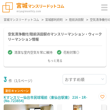
宮城マンスリードットコム
宮城郡利府町
陸前浜田駅
空気清浄機付
空気清浄機付/陸前浜田駅のマンスリーマンション・ウィーク
リーマンション情報
清潔な室内空気を常に維持
花粉対策◎
もっと見る
3
件（1/1ページ）
割引キャンペーン
Kマンスリー仙台市民球場前（東仙台駅東） 216・1R-
(No.723854)
お気
に入
り登