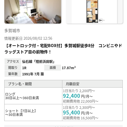
に入
り登
録
多賀城市
情報更新日 2026/08/02 12:56
【オートロック付・宅配BOX付】多賀城駅徒歩8分 コンビニやド
ラッグストア目の前物件！
アクセス
仙石線「陸前浜田駅」
間取り
1R
面積
17.87m²
築年数
1991年 7月 築
プラン名・期間
月額目安
1日当たり 2,200円～
ロング
92,400
円/月～
30日以上～360日未満
初期費用他 22,000円～
1日当たり 2,300円～
ショート【7日以上】
95,400
円/月～
～30日未満
初期費用他 16,500円～