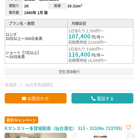
間取り
1K
面積
19.32m²
築年数
1980年 1月 築
プラン名・期間
月額目安
1日当たり 2,700円～
ロング
107,400
円/月～
30日以上～360日未満
初期費用他 22,000円～
1日当たり 3,000円～
ショート【7日以上】
116,400
円/月～
～30日未満
初期費用他 16,500円～
空気清浄機付
宮城県
仙台市宮城野区
お問合わせ
電話する
割引キャンペーン
Kマンスリー多賀城駅南（仙台港北） 313・313(No.723705)
お気