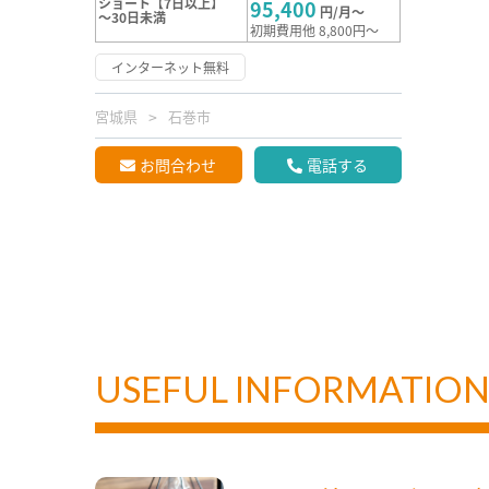
ショート【7日以上】
95,400
円/月～
～30日未満
初期費用他 8,800円～
インターネット無料
宮城県
石巻市
お問合わせ
電話する
USEFUL INFORMATIO