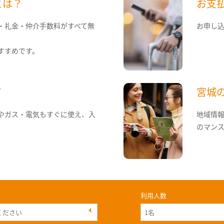
とは？
お支
・礼金・仲介手数料がすべて無
お申し
すすめです。
て
宮城
やガス・電気もすぐに使え、入
地域情
のマン
利用人数