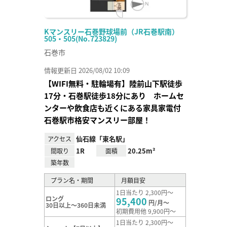
Kマンスリー石巻野球場前（JR石巻駅南）
505・505(No.723829)
石巻市
情報更新日 2026/08/02 10:09
【WIFI無料・駐輪場有】陸前山下駅徒歩
17分・石巻駅徒歩18分にあり ホームセ
ンターや飲食店も近くにある家具家電付
石巻駅市格安マンスリー部屋！
仙石線「東名駅」
アクセス
1R
20.25m²
間取り
面積
築年数
プラン名・期間
月額目安
1日当たり 2,300円～
ロング
95,400
円/月～
30日以上～360日未満
初期費用他 9,900円～
1日当たり 2,300円～