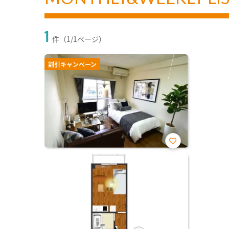
1
件（1/1ページ）
割引キャンペーン
お気
に入
り登
録