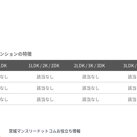
ンションの特徴
 1DK
1LDK / 2K / 2DK
2LDK / 3K / 3DK
3LDK 
なし
該当なし
該当なし
該当
なし
該当なし
該当なし
該当
なし
該当なし
該当なし
該当
N
宮城マンスリードットコムお役立ち情報