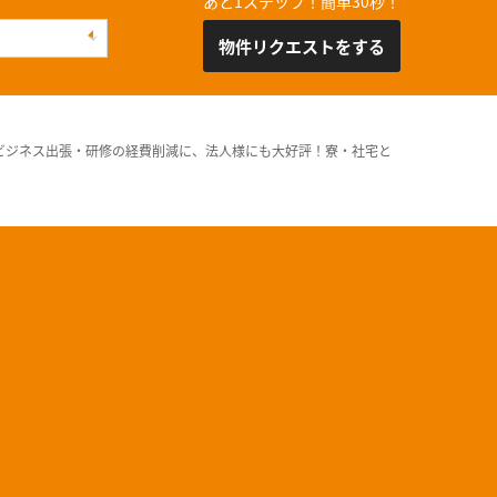
あと1ステップ！簡単30秒！
物件リクエストをする
ビジネス出張・研修の経費削減に、法人様にも大好評！寮・社宅と