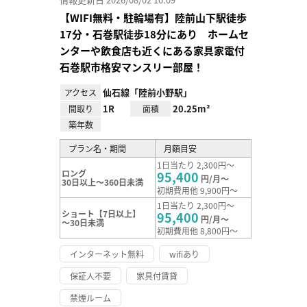
【WIFI無料・駐輪場有】陸前山下駅徒歩
17分・石巻駅徒歩18分にあり ホームセ
ンターや飲食店も近くにある家具家電付
石巻駅市格安マンスリー部屋！
仙石線「陸前小野駅」
アクセス
1R
20.25m²
間取り
面積
築年数
プラン名・期間
月額目安
1日当たり 2,300円～
ロング
95,400
円/月～
30日以上～360日未満
初期費用他 9,900円～
1日当たり 2,300円～
ショート【7日以上】
95,400
円/月～
～30日未満
初期費用他 8,800円～
インターネット無料
wifiあり
保証人不要
家具付賃貸
禁煙ルーム