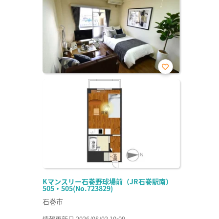
お気
に入
り登
録
Kマンスリー石巻野球場前（JR石巻駅南）
505・505(No.723829)
石巻市
情報更新日 2026/08/02 10:09