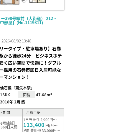
ー398号線前（大街道） 212・
【中部屋】(No.1119311)
26/08/02 13:48
リータイプ・駐車場あり】石巻
駅から徒歩24分 ビジネスホテ
安く広い空間で快適に！ダブル
ー採用の石巻市即日入居可能な
ーマンション！
仙石線「東矢本駅」
1SDK
47.68m²
面積
2018年 2月 築
・期間
月額目安
1日当たり 2,900円～
98号線前】
113,400
円/月～
360日未満
初期費用他 33,000円～