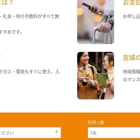
とは？
お支
・礼金・仲介手数料がすべて無
お申し
すすめです。
て
宮城
やガス・電気もすぐに使え、入
地域情
のマン
利用人数