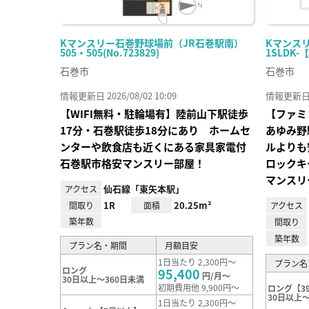
Kマンスリー石巻野球場前（JR石巻駅南）
Kマンスリ
505・505(No.723829)
1SLDK-
石巻市
石巻市
情報更新日 2026/08/02 10:09
情報更新日 20
【WIFI無料・駐輪場有】陸前山下駅徒歩
【ファミ
17分・石巻駅徒歩18分にあり ホームセ
あゆみ野
ンターや飲食店も近くにある家具家電付
ルよりも
石巻駅市格安マンスリー部屋！
ロックキ
マンスリ
仙石線「東矢本駅」
アクセス
1R
20.25m²
間取り
面積
アクセス
築年数
間取り
築年数
プラン名・期間
月額目安
1日当たり 2,300円～
プラン名
ロング
95,400
円/月～
30日以上～360日未満
初期費用他 9,900円～
ロング【3
30日以上～
1日当たり 2,300円～