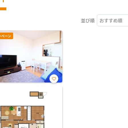
並び順
ンペーン
お気
に入
り登
録