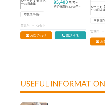
ショート【7日以上】
95,400
円/月～
～30日未満
初期費用他 8,800円～
ショート【
～30日未
空気清浄機付
空気清
宮城県
石巻市
宮城県
お問合わせ
電話する
お
USEFUL INFORMATIO