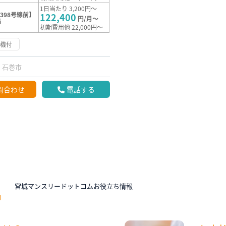
1日当たり 3,200円～
398号線前】
122,400
円/月～
満
初期費用他 22,000円～
浄機付
石巻市
問合わせ
電話する
N
宮城マンスリードットコムお役立ち情報