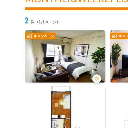
2
件（1/1ページ）
割引キャンペーン
割引キャ
お気
に入
り登
録