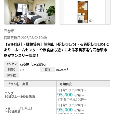
に入
り登
録
石巻市
情報更新日 2026/08/02 10:09
【WIFI無料・駐輪場有】陸前山下駅徒歩17分・石巻駅徒歩18分に
あり ホームセンターや飲食店も近くにある家具家電付石巻駅市
格安マンスリー部屋！
アクセス
石巻線「万石浦駅」
間取り
1R
面積
20.25m²
築年数
プラン名・期間
月額目安
1日当たり 2,300円～
ロング
95,400
円/月～
30日以上～360日未満
初期費用他 9,900円～
1日当たり 2,300円～
ショート【7日以上】
95,400
円/月～
～30日未満