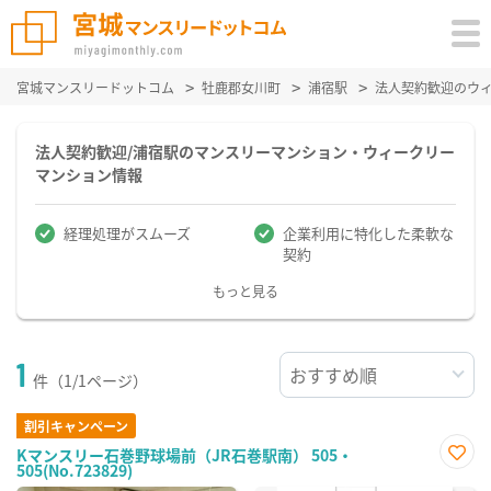
宮城マンスリードットコム
牡鹿郡女川町
浦宿駅
法人契約歓迎のウ
法人契約歓迎/浦宿駅のマンスリーマンション・ウィークリー
マンション情報
経理処理がスムーズ
企業利用に特化した柔軟な
契約
もっと見る
1
件（1/1ページ）
割引キャンペーン
Kマンスリー石巻野球場前（JR石巻駅南） 505・
505(No.723829)
お気