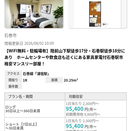
に入
り登
録
石巻市
情報更新日 2026/08/02 10:09
【WIFI無料・駐輪場有】陸前山下駅徒歩17分・石巻駅徒歩18分に
あり ホームセンターや飲食店も近くにある家具家電付石巻駅市
格安マンスリー部屋！
アクセス
石巻線「浦宿駅」
間取り
1R
面積
20.25m²
築年数
プラン名・期間
月額目安
1日当たり 2,300円～
ロング
95,400
円/月～
30日以上～360日未満
初期費用他 9,900円～
1日当たり 2,300円～
ショート【7日以上】
95,400
円/月～
～30日未満