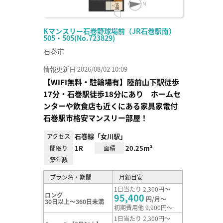
Kマンスリー石巻野球場前（JR石巻駅南）
505・505(No.723829)
石巻市
情報更新日 2026/08/02 10:09
【WIFI無料・駐輪場有】陸前山下駅徒歩
17分・石巻駅徒歩18分にあり ホームセ
ンターや飲食店も近くにある家具家電付
石巻駅市格安マンスリー部屋！
石巻線「女川駅」
アクセス
1R
20.25m²
間取り
面積
築年数
プラン名・期間
月額目安
1日当たり 2,300円～
ロング
95,400
円/月～
30日以上～360日未満
初期費用他 9,900円～
1日当たり 2,300円～