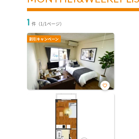
1
件（1/1ページ）
割引キャンペーン
お気
に入
り登
録