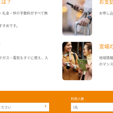
とは？
お支
・礼金・仲介手数料がすべて無
お申し
すすめです。
て
宮城
やガス・電気もすぐに使え、入
地域情
のマン
利用人数