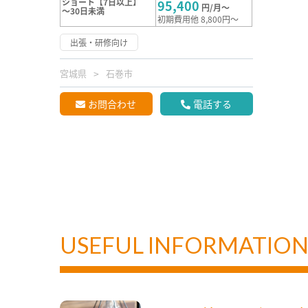
ショート【7日以上】
95,400
円/月～
～30日未満
初期費用他 8,800円～
出張・研修向け
宮城県
石巻市
お問合わせ
電話する
USEFUL INFORMATIO