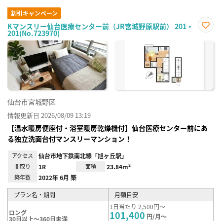
割引キャンペーン
Kマンスリー仙台医療センター前（JR宮城野原駅前） 201・
201(No.723970)
お気
に入
り登
録
仙台市宮城野区
情報更新日 2026/08/09 13:19
【温水暖房便座付・浴室暖房乾燥機付】仙台医療センター前にあ
る独立洗面台付マンスリーマンション！
アクセス
仙台市地下鉄南北線「旭ヶ丘駅」
間取り
1R
面積
23.84m²
築年数
2022年 6月 築
プラン名・期間
月額目安
1日当たり 2,500円～
ロング
101,400
円/月～
30日以上～360日未満