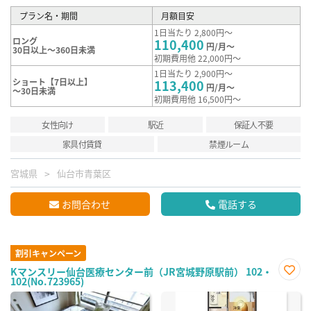
プラン名・期間
月額目安
1日当たり 2,800円～
ロング
110,400
円/月～
30日以上～360日未満
初期費用他 22,000円～
1日当たり 2,900円～
ショート【7日以上】
113,400
円/月～
～30日未満
初期費用他 16,500円～
女性向け
駅近
保証人不要
家具付賃貸
禁煙ルーム
宮城県
仙台市青葉区
お問合わせ
電話する
割引キャンペーン
Kマンスリー仙台医療センター前（JR宮城野原駅前） 102・
102(No.723965)
お気
に入
り登