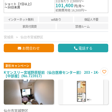
1日当たり 2,500円～
ショート【7日以上】
101,400
円/月～
～30日未満
初期費用他 16,500円～
インターネット無料
wifiあり
保証人不要
家具付賃貸
禁煙ルーム
宮城県
仙台市宮城野区
お問合わせ
電話する
割引キャンペーン
Kマンスリー宮城野原駅前（仙台医療センター前） 203・1K-
【中部屋】(No.723917)
お気
に入
り登
録
仙台市宮城野区