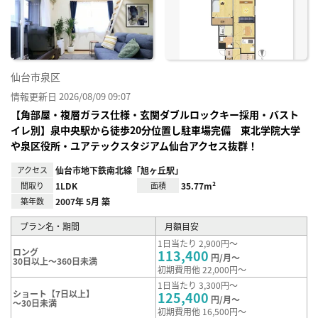
り登
録
仙台市泉区
情報更新日 2026/08/09 09:07
【角部屋・複層ガラス仕様・玄関ダブルロックキー採用・バスト
イレ別】泉中央駅から徒歩20分位置し駐車場完備 東北学院大学
や泉区役所・ユアテックスタジアム仙台アクセス抜群！
アクセス
仙台市地下鉄南北線「旭ヶ丘駅」
間取り
1LDK
面積
35.77m²
築年数
2007年 5月 築
プラン名・期間
月額目安
1日当たり 2,900円～
ロング
113,400
円/月～
30日以上～360日未満
初期費用他 22,000円～
1日当たり 3,300円～
ショート【7日以上】
125,400
円/月～
～30日未満
初期費用他 16,500円～