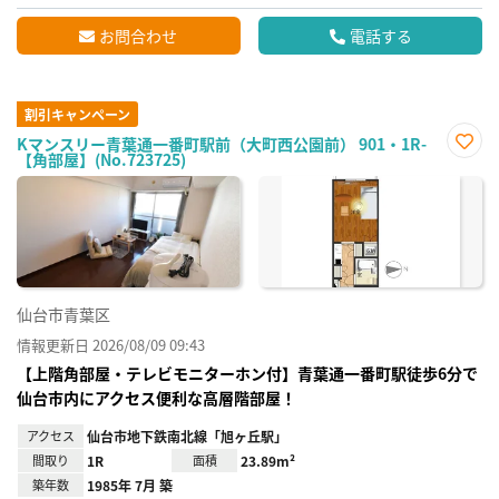
お問合わせ
電話する
割引キャンペーン
Kマンスリー青葉通一番町駅前（大町西公園前） 901・1R-
【角部屋】(No.723725)
お気
に入
り登
録
仙台市青葉区
情報更新日 2026/08/09 09:43
【上階角部屋・テレビモニターホン付】青葉通一番町駅徒歩6分で
仙台市内にアクセス便利な高層階部屋！
アクセス
仙台市地下鉄南北線「旭ヶ丘駅」
間取り
1R
面積
23.89m²
築年数
1985年 7月 築