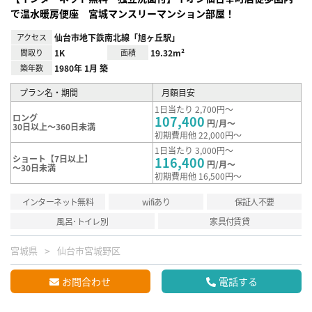
で温水暖房便座 宮城マンスリーマンション部屋！
アクセス
仙台市地下鉄南北線「旭ヶ丘駅」
間取り
1K
面積
19.32m²
築年数
1980年 1月 築
プラン名・期間
月額目安
1日当たり 2,700円～
ロング
107,400
円/月～
30日以上～360日未満
初期費用他 22,000円～
1日当たり 3,000円～
ショート【7日以上】
116,400
円/月～
～30日未満
初期費用他 16,500円～
インターネット無料
wifiあり
保証人不要
風呂･トイレ別
家具付賃貸
宮城県
仙台市宮城野区
お問合わせ
電話する