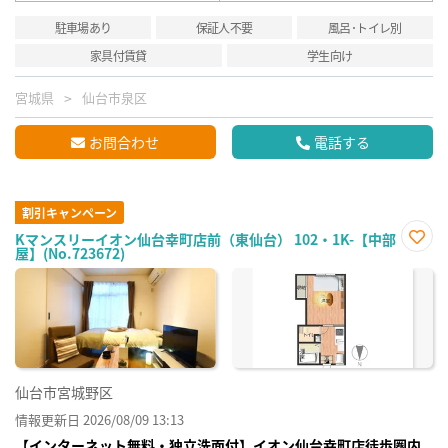
駐車場あり
保証人不要
風呂･トイレ別
家具付賃貸
学生向け
宮城県
仙台市泉区
お問合わせ
電話する
割引キャンペーン
Kマンスリーイオン仙台幸町店前（東仙台） 102・1K-【中部
屋】(No.723672)
お気
に入
り登
録
仙台市宮城野区
情報更新日 2026/08/09 13:13
【インターネット無料・独立洗面付】イオン仙台幸町店徒歩圏内