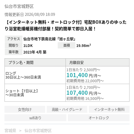
仙台市宮城野区
情報更新日 2026/08/09 18:09
【インターネット無料・オートロック付】宅配BOXありのゆった
り浴室乾燥暖房機付部屋！契約簡単で即日入居！
アクセス
仙台市地下鉄南北線「旭ヶ丘駅」
間取り
1LDK
面積
19.98m²
築年数
2023年 4月 築
プラン名・期間
月額目安
1日当たり 2,500円～
ロング
101,400
円/月～
30日以上～360日未満
初期費用他 22,000円～
1日当たり 2,700円～
ショート【7日以上】
107,400
円/月～
～30日未満
初期費用他 16,500円～
女性向け
高級・ハイグレード
インターネット無料
wifiあり
オートロック
宮城県
仙台市宮城野区