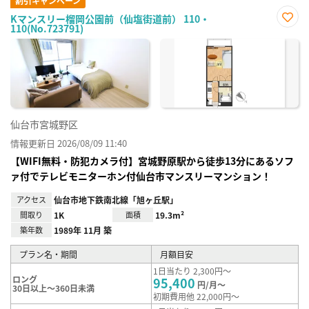
割引キャンペーン
Kマンスリー榴岡公園前（仙塩街道前） 110・
110(No.723791)
お気
に入
り登
録
仙台市宮城野区
情報更新日 2026/08/09 11:40
【WIFI無料・防犯カメラ付】宮城野原駅から徒歩13分にあるソフ
ァ付でテレビモニターホン付仙台市マンスリーマンション！
アクセス
仙台市地下鉄南北線「旭ヶ丘駅」
間取り
1K
面積
19.3m²
築年数
1989年 11月 築
プラン名・期間
月額目安
1日当たり 2,300円～
ロング
95,400
円/月～
30日以上～360日未満
初期費用他 22,000円～