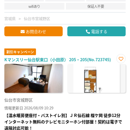
wifiあり
保証人不要
宮城県
仙台市宮城野区
お問合わせ
電話する
割引キャンペーン
Kマンスリー仙台駅東口（小田原） 205・205(No.723745)
お気
に入
り登
録
仙台市宮城野区
情報更新日 2026/08/09 10:29
【温水暖房便座付・バストイレ別】ＪＲ仙⽯線 榴ケ岡 徒歩12分
インターネット無料のテレビモニターホン付部屋！契約は電子で
遠隔対応可能！