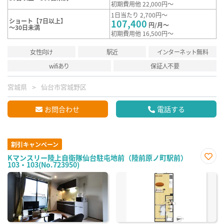
初期費用他 22,000円～
1日当たり 2,700円～
ショート【7日以上】
107,400
円/月～
～30日未満
初期費用他 16,500円～
女性向け
駅近
インターネット無料
wifiあり
保証人不要
宮城県
仙台市宮城野区
お問合わせ
電話する
割引キャンペーン
Kマンスリー陸上自衛隊仙台駐屯地前（陸前原ノ町駅前）
103・103(No.723950)
お気
に入
り登
録