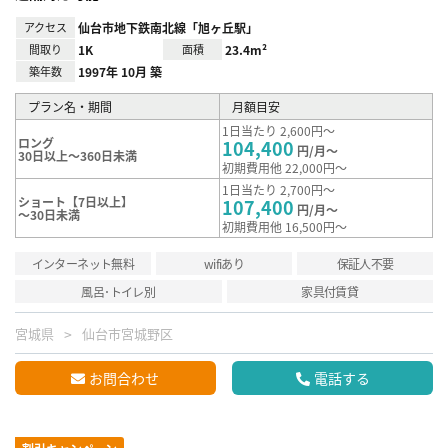
アクセス
仙台市地下鉄南北線「旭ヶ丘駅」
間取り
1K
面積
23.4m²
築年数
1997年 10月 築
プラン名・期間
月額目安
1日当たり 2,600円～
ロング
104,400
円/月～
30日以上～360日未満
初期費用他 22,000円～
1日当たり 2,700円～
ショート【7日以上】
107,400
円/月～
～30日未満
初期費用他 16,500円～
インターネット無料
wifiあり
保証人不要
風呂･トイレ別
家具付賃貸
宮城県
仙台市宮城野区
お問合わせ
電話する