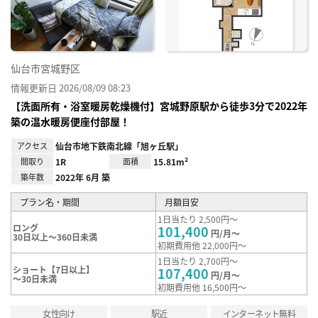
録
仙台市宮城野区
情報更新日 2026/08/09 08:23
【洗面所有・浴室暖房乾燥機付】宮城野原駅から徒歩3分で2022年
築の温水暖房便座付部屋！
アクセス
仙台市地下鉄南北線「旭ヶ丘駅」
間取り
1R
面積
15.81m²
築年数
2022年 6月 築
プラン名・期間
月額目安
1日当たり 2,500円～
ロング
101,400
円/月～
30日以上～360日未満
初期費用他 22,000円～
1日当たり 2,700円～
ショート【7日以上】
107,400
円/月～
～30日未満
初期費用他 16,500円～
女性向け
駅近
インターネット無料