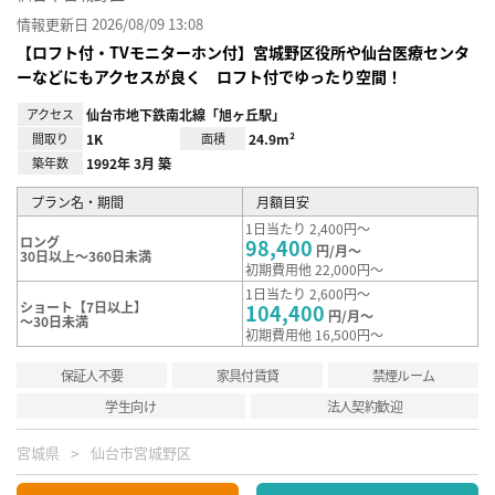
情報更新日 2026/08/09 13:08
【ロフト付・TVモニターホン付】宮城野区役所や仙台医療センタ
ーなどにもアクセスが良く ロフト付でゆったり空間！
アクセス
仙台市地下鉄南北線「旭ヶ丘駅」
間取り
1K
面積
24.9m²
築年数
1992年 3月 築
プラン名・期間
月額目安
1日当たり 2,400円～
ロング
98,400
円/月～
30日以上～360日未満
初期費用他 22,000円～
1日当たり 2,600円～
ショート【7日以上】
104,400
円/月～
～30日未満
初期費用他 16,500円～
保証人不要
家具付賃貸
禁煙ルーム
学生向け
法人契約歓迎
宮城県
仙台市宮城野区