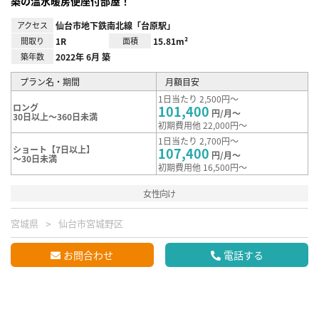
築の温水暖房便座付部屋！
アクセス
仙台市地下鉄南北線「台原駅」
間取り
1R
面積
15.81m²
築年数
2022年 6月 築
プラン名・期間
月額目安
1日当たり 2,500円～
ロング
101,400
円/月～
30日以上～360日未満
初期費用他 22,000円～
1日当たり 2,700円～
ショート【7日以上】
107,400
円/月～
～30日未満
初期費用他 16,500円～
女性向け
宮城県
仙台市宮城野区
お問合わせ
電話する