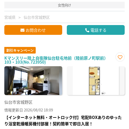
女性向け
宮城県
仙台市宮城野区
お問合わせ
電話する
割引キャンペーン
Kマンスリー陸上自衛隊仙台駐屯地前（陸前原ノ町駅前）
103・103(No.723950)
お気
に入
り登
録
仙台市宮城野区
情報更新日 2026/08/02 18:09
【インターネット無料・オートロック付】宅配BOXありのゆった
り浴室乾燥暖房機付部屋！契約簡単で即日入居！