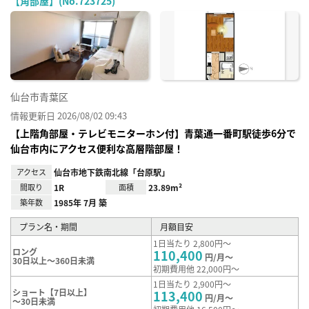
【角部屋】(No.723725)
お気
に入
り登
録
仙台市青葉区
情報更新日 2026/08/02 09:43
【上階角部屋・テレビモニターホン付】青葉通一番町駅徒歩6分で
仙台市内にアクセス便利な高層階部屋！
アクセス
仙台市地下鉄南北線「台原駅」
間取り
1R
面積
23.89m²
築年数
1985年 7月 築
プラン名・期間
月額目安
1日当たり 2,800円～
ロング
110,400
円/月～
30日以上～360日未満
初期費用他 22,000円～
1日当たり 2,900円～
ショート【7日以上】
113,400
円/月～
～30日未満