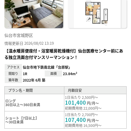
に入
り登
録
仙台市宮城野区
情報更新日 2026/08/02 13:19
【温水暖房便座付・浴室暖房乾燥機付】仙台医療センター前にあ
る独立洗面台付マンスリーマンション！
アクセス
仙台市地下鉄南北線「台原駅」
間取り
1R
面積
23.84m²
築年数
2022年 6月 築
プラン名・期間
月額目安
1日当たり 2,500円～
ロング
101,400
円/月～
30日以上～360日未満
初期費用他 22,000円～
1日当たり 2,700円～
ショート【7日以上】
107,400
円/月～
～30日未満
初期費用他 16,500円～