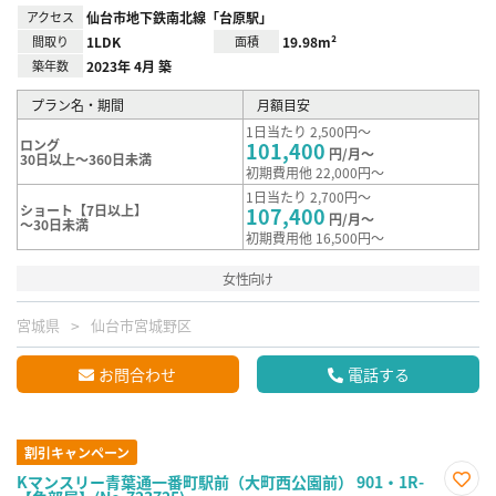
アクセス
仙台市地下鉄南北線「台原駅」
間取り
1LDK
面積
19.98m²
築年数
2023年 4月 築
プラン名・期間
月額目安
1日当たり 2,500円～
ロング
101,400
円/月～
30日以上～360日未満
初期費用他 22,000円～
1日当たり 2,700円～
ショート【7日以上】
107,400
円/月～
～30日未満
初期費用他 16,500円～
女性向け
宮城県
仙台市宮城野区
お問合わせ
電話する
割引キャンペーン
Kマンスリー青葉通一番町駅前（大町西公園前） 901・1R-