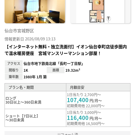
録
仙台市宮城野区
情報更新日 2026/08/09 13:13
【インターネット無料・独立洗面付】イオン仙台幸町店徒歩圏内
で温水暖房便座 宮城マンスリーマンション部屋！
アクセス
仙台市地下鉄南北線「長町一丁目駅」
間取り
1K
面積
19.32m²
築年数
1980年 1月 築
プラン名・期間
月額目安
1日当たり 2,700円～
ロング
107,400
円/月～
30日以上～360日未満
初期費用他 22,000円～
1日当たり 3,000円～
ショート【7日以上】
116,400
円/月～
～30日未満
初期費用他 16,500円～
リフォーム済