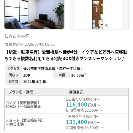
に入
り登
録
仙台市若林区
情報更新日 2026/08/09 08:35
【駅近・駐車場有】愛宕橋駅へ徒歩4分 イケアなど郊外へ車移動
もできる複数名利用できる宅配BOX付きマンスリーマンション♪
アクセス
仙台市地下鉄南北線「長町一丁目駅」
間取り
1DK
面積
26.33m²
築年数
2024年 4月 築
プラン名・期間
月額目安
1日当たり 3,000円～
ロング【愛宕橋駅前】
116,400
円/月～
30日以上～360日未満
初期費用他 22,000円～
1日当たり 3,500円～
ショート【愛宕橋駅前】
131,400
円/月～
～30日未満
初期費用他 16,500円～