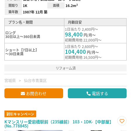
間取り
1K
面積
16.2m²
築年数
1987年 12月 築
プラン名・期間
月額目安
1日当たり 2,400円～
ロング
98,400
円/月～
30日以上～360日未満
初期費用他 22,000円～
1日当たり 2,600円～
ショート【7日以上】
104,400
円/月～
～30日未満
初期費用他 16,500円～
リフォーム済
宮城県
仙台市青葉区
お問合わせ
電話する
割引キャンペーン
Kマンスリー愛宕橋駅前（235線前） 103・1DK-【中部屋】
(No.778845)
お気