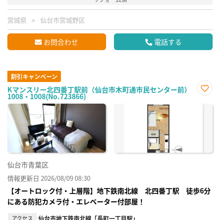
宮城県
仙台市宮城野区
お問合わせ
電話する
割引キャンペーン
Kマンスリー北四番丁駅前（仙台市木町通市民センター前）
1008・1008(No.723866)
お気
に入
り登
録
仙台市青葉区
情報更新日 2026/08/09 08:30
【オートロック付・上層階】地下鉄南北線 北四番丁駅 徒歩6分
にある防犯カメラ付・エレベーター付部屋！
アクセス
仙台市地下鉄南北線「長町一丁目駅」