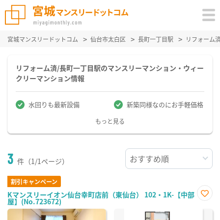
宮城マンスリードットコム
仙台市太白区
長町一丁目駅
リフォーム
リフォーム済/長町一丁目駅のマンスリーマンション・ウィー
クリーマンション情報
水回りも最新設備
新築同様なのにお手軽価格
もっと見る
3
件（1/1ページ）
割引キャンペーン
Kマンスリーイオン仙台幸町店前（東仙台） 102・1K-【中部
屋】(No.723672)
お気
に入
り登