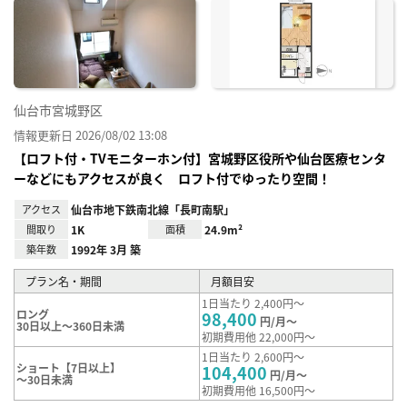
に入
り登
録
仙台市宮城野区
情報更新日 2026/08/02 13:08
【ロフト付・TVモニターホン付】宮城野区役所や仙台医療センタ
ーなどにもアクセスが良く ロフト付でゆったり空間！
アクセス
仙台市地下鉄南北線「長町南駅」
間取り
1K
面積
24.9m²
築年数
1992年 3月 築
プラン名・期間
月額目安
1日当たり 2,400円～
ロング
98,400
円/月～
30日以上～360日未満
初期費用他 22,000円～
1日当たり 2,600円～
ショート【7日以上】
104,400
円/月～
～30日未満
初期費用他 16,500円～