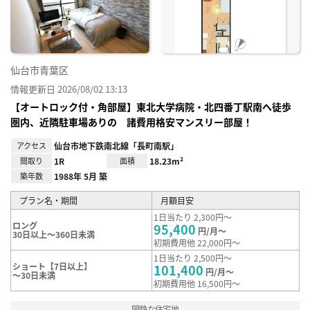
録
仙台市青葉区
情報更新日 2026/08/02 13:13
【オートロック付・角部屋】東北大学病院・北四番丁駅南へ徒歩
圏内、近隣駐車場ありの 諸費用格安マンスリー部屋！
アクセス
仙台市地下鉄南北線「長町南駅」
間取り
1R
面積
18.23m²
築年数
1988年 5月 築
プラン名・期間
月額目安
1日当たり 2,300円～
ロング
95,400
円/月～
30日以上～360日未満
初期費用他 22,000円～
1日当たり 2,500円～
ショート【7日以上】
101,400
円/月～
～30日未満
初期費用他 16,500円～
閑静な住宅地