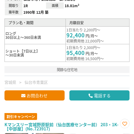
間取り
1R
面積
18.81m²
築年数
1990年 12月 築
プラン名・期間
月額目安
1日当たり 2,200円～
ロング
92,400
円/月～
30日以上～360日未満
初期費用他 22,000円～
1日当たり 2,300円～
ショート【7日以上】
95,400
円/月～
～30日未満
初期費用他 16,500円～
閑静な住宅地
宮城県
仙台市青葉区
お問合わせ
電話する
割引キャンペーン
Kマンスリー宮城野原駅前（仙台医療センター前） 203・1K-
【中部屋】(No.723917)
お気