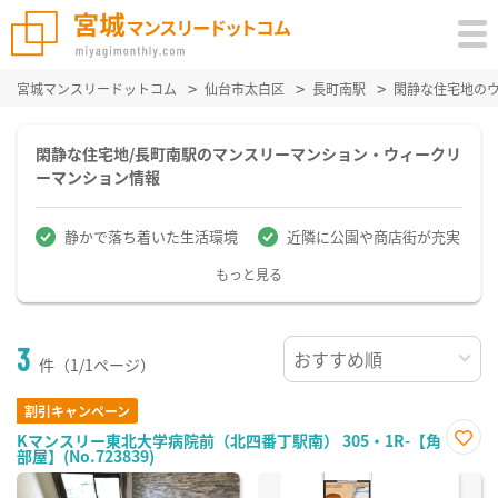
宮城マンスリードットコム
仙台市太白区
長町南駅
閑静な住宅地の
閑静な住宅地/長町南駅のマンスリーマンション・ウィークリ
ーマンション情報
静かで落ち着いた生活環境
近隣に公園や商店街が充実
もっと見る
3
件（1/1ページ）
割引キャンペーン
Kマンスリー東北大学病院前（北四番丁駅南） 305・1R-【角
部屋】(No.723839)
お気
に入
り登