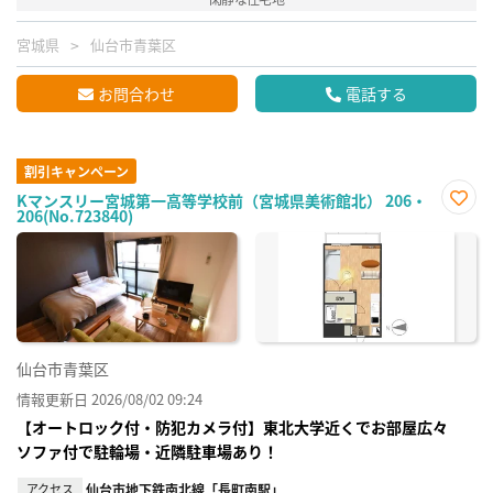
宮城県
仙台市青葉区
お問合わせ
電話する
割引キャンペーン
Kマンスリー宮城第一高等学校前（宮城県美術館北） 206・
206(No.723840)
お気
に入
り登
録
仙台市青葉区
情報更新日 2026/08/02 09:24
【オートロック付・防犯カメラ付】東北大学近くでお部屋広々
ソファ付で駐輪場・近隣駐車場あり！
アクセス
仙台市地下鉄南北線「長町南駅」