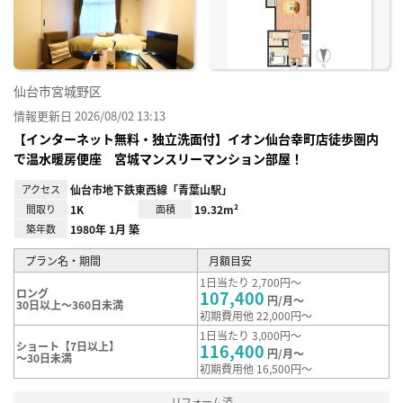
録
仙台市宮城野区
情報更新日 2026/08/02 13:13
【インターネット無料・独立洗面付】イオン仙台幸町店徒歩圏内
で温水暖房便座 宮城マンスリーマンション部屋！
アクセス
仙台市地下鉄東西線「青葉山駅」
間取り
1K
面積
19.32m²
築年数
1980年 1月 築
プラン名・期間
月額目安
1日当たり 2,700円～
ロング
107,400
円/月～
30日以上～360日未満
初期費用他 22,000円～
1日当たり 3,000円～
ショート【7日以上】
116,400
円/月～
～30日未満
初期費用他 16,500円～
リフォーム済