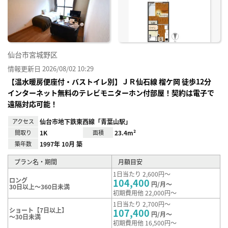
に入
り登
録
仙台市宮城野区
情報更新日 2026/08/02 10:29
【温水暖房便座付・バストイレ別】ＪＲ仙⽯線 榴ケ岡 徒歩12分
インターネット無料のテレビモニターホン付部屋！契約は電子で
遠隔対応可能！
アクセス
仙台市地下鉄東西線「青葉山駅」
間取り
1K
面積
23.4m²
築年数
1997年 10月 築
プラン名・期間
月額目安
1日当たり 2,600円～
ロング
104,400
円/月～
30日以上～360日未満
初期費用他 22,000円～
1日当たり 2,700円～
ショート【7日以上】
107,400
円/月～
～30日未満
初期費用他 16,500円～