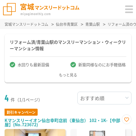
宮城マンスリードットコム
仙台市青葉区
青葉山駅
リフォーム済の
リフォーム済/青葉山駅のマンスリーマンション・ウィークリ
ーマンション情報
水回りも最新設備
新築同様なのにお手軽価格
もっと見る
4
件（1/1ページ）
割引キャンペーン
Kマンスリーイオン仙台幸町店前（東仙台） 102・1K-【中部
屋】(No.723672)
お気
に入
り登