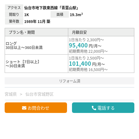
アクセス
仙台市地下鉄東西線「青葉山駅」
間取り
1K
面積
19.3m²
築年数
1989年 11月 築
プラン名・期間
月額目安
1日当たり 2,300円～
ロング
95,400
円/月～
30日以上～360日未満
初期費用他 22,000円～
1日当たり 2,500円～
ショート【7日以上】
101,400
円/月～
～30日未満
初期費用他 16,500円～
リフォーム済
宮城県
仙台市宮城野区
お問合わせ
電話する