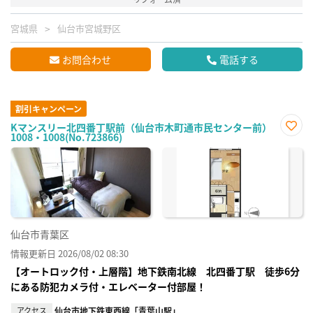
宮城県
仙台市宮城野区
お問合わせ
電話する
割引キャンペーン
Kマンスリー北四番丁駅前（仙台市木町通市民センター前）
1008・1008(No.723866)
お気
に入
り登
録
仙台市青葉区
情報更新日 2026/08/02 08:30
【オートロック付・上層階】地下鉄南北線 北四番丁駅 徒歩6分
にある防犯カメラ付・エレベーター付部屋！
アクセス
仙台市地下鉄東西線「青葉山駅」