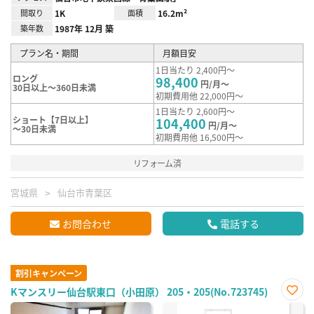
間取り
1K
面積
16.2m²
築年数
1987年 12月 築
プラン名・期間
月額目安
1日当たり 2,400円～
ロング
98,400
円/月～
30日以上～360日未満
初期費用他 22,000円～
1日当たり 2,600円～
ショート【7日以上】
104,400
円/月～
～30日未満
初期費用他 16,500円～
リフォーム済
宮城県
仙台市青葉区
お問合わせ
電話する
割引キャンペーン
Kマンスリー仙台駅東口（小田原） 205・205(No.723745)
お気