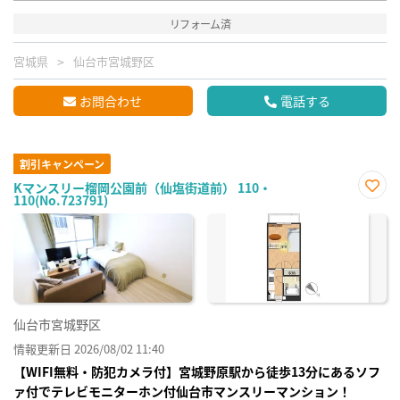
リフォーム済
宮城県
仙台市宮城野区
お問合わせ
電話する
割引キャンペーン
Kマンスリー榴岡公園前（仙塩街道前） 110・
110(No.723791)
お気
に入
り登
録
仙台市宮城野区
情報更新日 2026/08/02 11:40
【WIFI無料・防犯カメラ付】宮城野原駅から徒歩13分にあるソフ
ァ付でテレビモニターホン付仙台市マンスリーマンション！