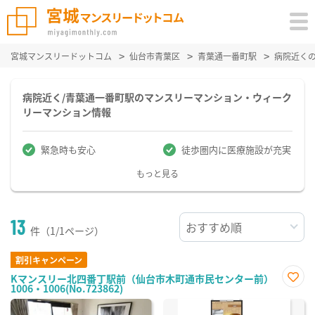
宮城マンスリードットコム
仙台市青葉区
青葉通一番町駅
病院近く
病院近く/青葉通一番町駅のマンスリーマンション・ウィーク
リーマンション情報
緊急時も安心
徒歩圏内に医療施設が充実
もっと見る
13
件（1/1ページ）
割引キャンペーン
Kマンスリー北四番丁駅前（仙台市木町通市民センター前）
1006・1006(No.723862)
お気
に入
り登