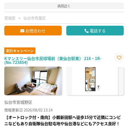
病院近く
宮城県
仙台市青葉区
お問合わせ
電話する
割引キャンペーン
Kマンスリー仙台市民球場前（東仙台駅東） 216・1R-
(No.723854)
お気
に入
り登
録
仙台市宮城野区
情報更新日 2026/08/02 13:14
【オートロック付・南向】小鶴新田駅へ徒歩15分で近隣にコンビ
ニなどもあり自衛隊仙台駐屯地や仙台港などにもアクセス良好！