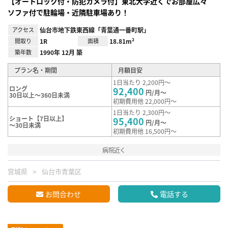
【オートロック付・防犯カメラ付】東北大学近くでお部屋広々
ソファ付で駐輪場・近隣駐車場あり！
アクセス
仙台市地下鉄東西線「青葉通一番町駅」
間取り
1R
面積
18.81m²
築年数
1990年 12月 築
プラン名・期間
月額目安
1日当たり 2,200円～
ロング
92,400
円/月～
30日以上～360日未満
初期費用他 22,000円～
1日当たり 2,300円～
ショート【7日以上】
95,400
円/月～
～30日未満
初期費用他 16,500円～
病院近く
宮城県
仙台市青葉区
お問合わせ
電話する