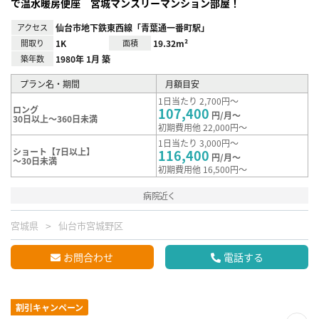
で温水暖房便座 宮城マンスリーマンション部屋！
アクセス
仙台市地下鉄東西線「青葉通一番町駅」
間取り
1K
面積
19.32m²
築年数
1980年 1月 築
プラン名・期間
月額目安
1日当たり 2,700円～
ロング
107,400
円/月～
30日以上～360日未満
初期費用他 22,000円～
1日当たり 3,000円～
ショート【7日以上】
116,400
円/月～
～30日未満
初期費用他 16,500円～
病院近く
宮城県
仙台市宮城野区
お問合わせ
電話する
割引キャンペーン