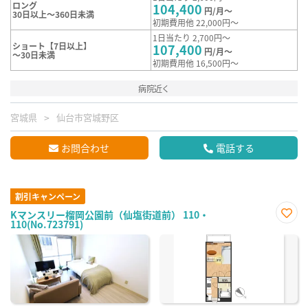
ロング
104,400
円/月～
30日以上～360日未満
初期費用他 22,000円～
1日当たり 2,700円～
ショート【7日以上】
107,400
円/月～
～30日未満
初期費用他 16,500円～
病院近く
宮城県
仙台市宮城野区
お問合わせ
電話する
割引キャンペーン
Kマンスリー榴岡公園前（仙塩街道前） 110・
110(No.723791)
お気
に入
り登
録