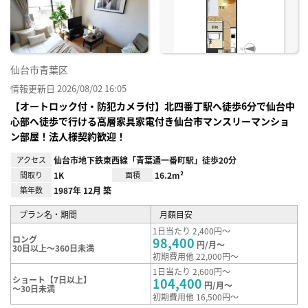
録
仙台市青葉区
情報更新日 2026/08/02 16:05
【オートロック付・防犯カメラ付】北四番丁駅へ徒歩6分で仙台中
心部へ徒歩で行ける高層家具家電付き仙台市マンスリーマンショ
ン部屋！法人様契約歓迎！
アクセス
仙台市地下鉄東西線「青葉通一番町駅」徒歩20分
間取り
1K
面積
16.2m²
築年数
1987年 12月 築
プラン名・期間
月額目安
1日当たり 2,400円～
ロング
98,400
円/月～
30日以上～360日未満
初期費用他 22,000円～
1日当たり 2,600円～
ショート【7日以上】
104,400
円/月～
～30日未満
初期費用他 16,500円～