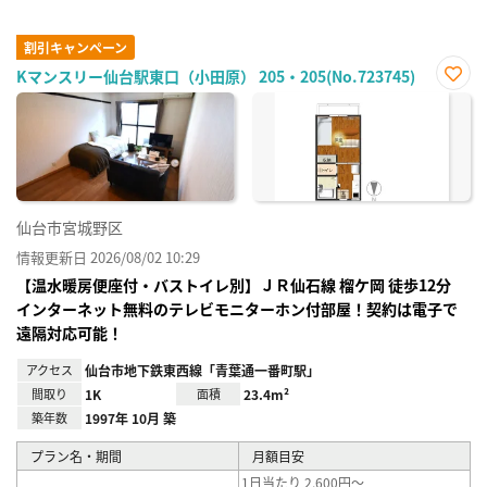
割引キャンペーン
Kマンスリー仙台駅東口（小田原） 205・205(No.723745)
お気
に入
り登
録
仙台市宮城野区
情報更新日 2026/08/02 10:29
【温水暖房便座付・バストイレ別】ＪＲ仙⽯線 榴ケ岡 徒歩12分
インターネット無料のテレビモニターホン付部屋！契約は電子で
遠隔対応可能！
アクセス
仙台市地下鉄東西線「青葉通一番町駅」
間取り
1K
面積
23.4m²
築年数
1997年 10月 築
プラン名・期間
月額目安
1日当たり 2,600円～