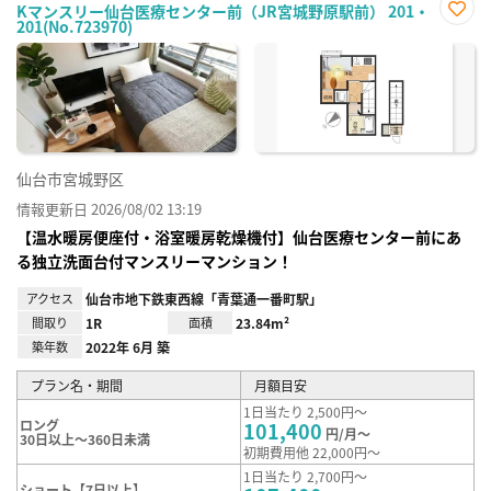
Kマンスリー仙台医療センター前（JR宮城野原駅前） 201・
201(No.723970)
お気
に入
り登
録
仙台市宮城野区
情報更新日 2026/08/02 13:19
【温水暖房便座付・浴室暖房乾燥機付】仙台医療センター前にあ
る独立洗面台付マンスリーマンション！
アクセス
仙台市地下鉄東西線「青葉通一番町駅」
間取り
1R
面積
23.84m²
築年数
2022年 6月 築
プラン名・期間
月額目安
1日当たり 2,500円～
ロング
101,400
円/月～
30日以上～360日未満
初期費用他 22,000円～
1日当たり 2,700円～
ショート【7日以上】