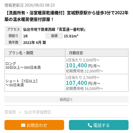
情報更新日 2026/08/02 08:23
【洗面所有・浴室暖房乾燥機付】宮城野原駅から徒歩3分で2022年
築の温水暖房便座付部屋！
アクセス
仙台市地下鉄東西線「青葉通一番町駅」
間取り
1R
面積
15.81m²
築年数
2022年 6月 築
プラン名・期間
月額目安
1日当たり 2,500円～
ロング
101,400
円/月～
30日以上～360日未満
初期費用他 22,000円～
1日当たり 2,700円～
ショート【7日以上】
107,400
円/月～
～30日未満
初期費用他 16,500円～
病院近く
宮城県
仙台市宮城野区
お問合わせ
電話する