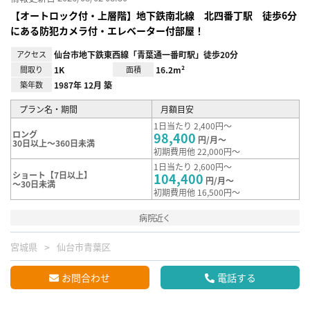
【オートロック付・上層階】地下鉄南北線 北四番丁駅 徒歩6分
にある防犯カメラ付・エレベーター付部屋！
アクセス
仙台市地下鉄東西線「青葉通一番町駅」徒歩20分
間取り
1K
面積
16.2m²
築年数
1987年 12月 築
プラン名・期間
月額目安
1日当たり 2,400円～
ロング
98,400
円/月～
30日以上～360日未満
初期費用他 22,000円～
1日当たり 2,600円～
ショート【7日以上】
104,400
円/月～
～30日未満
初期費用他 16,500円～
病院近く
宮城県
仙台市青葉区
お問合わせ
電話する