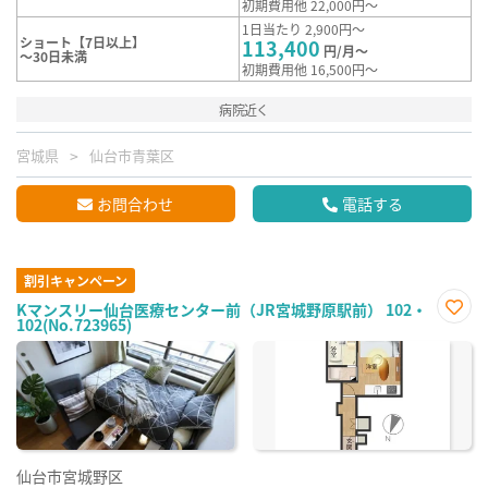
初期費用他 22,000円～
1日当たり 2,900円～
ショート【7日以上】
113,400
円/月～
～30日未満
初期費用他 16,500円～
病院近く
宮城県
仙台市青葉区
お問合わせ
電話する
割引キャンペーン
Kマンスリー仙台医療センター前（JR宮城野原駅前） 102・
102(No.723965)
お気
に入
り登
録
仙台市宮城野区