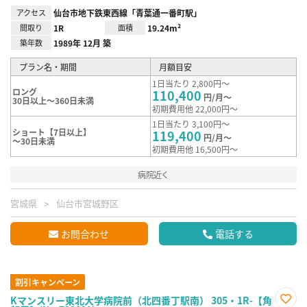
アクセス
仙台市地下鉄東西線「青葉通一番町駅」
間取り
1R
面積
19.24m²
築年数
1989年 12月 築
プラン名・期間
月額目安
1日当たり 2,800円～
ロング
110,400
円/月～
30日以上～360日未満
初期費用他 22,000円～
1日当たり 3,100円～
ショート【7日以上】
119,400
円/月～
～30日未満
初期費用他 16,500円～
病院近く
宮城県
仙台市宮城野区
お問合わせ
電話する
割引キャンペーン
Kマンスリー東北大学病院前（北四番丁駅南） 305・1R-【角