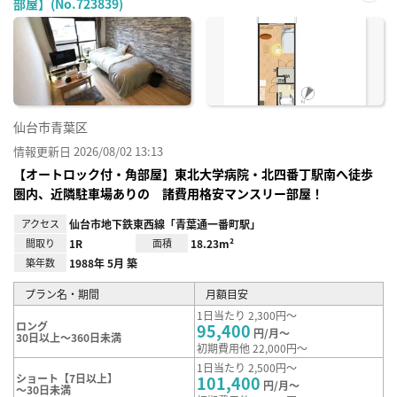
部屋】(No.723839)
お気
に入
り登
録
仙台市青葉区
情報更新日 2026/08/02 13:13
【オートロック付・角部屋】東北大学病院・北四番丁駅南へ徒歩
圏内、近隣駐車場ありの 諸費用格安マンスリー部屋！
アクセス
仙台市地下鉄東西線「青葉通一番町駅」
間取り
1R
面積
18.23m²
築年数
1988年 5月 築
プラン名・期間
月額目安
1日当たり 2,300円～
ロング
95,400
円/月～
30日以上～360日未満
初期費用他 22,000円～
1日当たり 2,500円～
ショート【7日以上】
101,400
円/月～
～30日未満