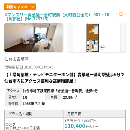
割引キャンペーン
Kマンスリー青葉通一番町駅前（大町西公園前） 901・1R-
【角部屋】(No.723725)
お気
に入
り登
録
仙台市青葉区
情報更新日 2026/08/02 09:43
【上階角部屋・テレビモニターホン付】青葉通一番町駅徒歩6分で
仙台市内にアクセス便利な高層階部屋！
アクセス
仙台市地下鉄東西線「青葉通一番町駅」徒歩6分
間取り
1R
面積
23.89m²
築年数
1985年 7月 築
プラン名・期間
月額目安
1日当たり 2,800円～
ロング
110,400
円/月～
30日以上～360日未満