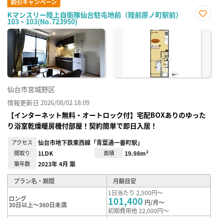
割引キャンペーン
Kマンスリー陸上自衛隊仙台駐屯地前（陸前原ノ町駅前）
103・103(No.723950)
お気
に入
り登
録
仙台市宮城野区
情報更新日 2026/08/02 18:09
【インターネット無料・オートロック付】宅配BOXありのゆった
り浴室乾燥暖房機付部屋！契約簡単で即日入居！
アクセス
仙台市地下鉄東西線「青葉通一番町駅」
間取り
1LDK
面積
19.98m²
築年数
2023年 4月 築
プラン名・期間
月額目安
1日当たり 2,500円～
ロング
101,400
円/月～
30日以上～360日未満
初期費用他 22,000円～