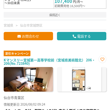
107,400
円/月～
～30日未満
初期費用他 16,500円～
病院近く
宮城県
仙台市宮城野区
お問合わせ
電話する
割引キャンペーン
Kマンスリー宮城第一高等学校前（宮城県美術館北） 206・
206(No.723840)
お気
に入
り登
録
仙台市青葉区
情報更新日 2026/08/02 09:24