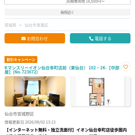
初期費用他 16,500円～
病院近く
宮城県
仙台市青葉区
お問合わせ
電話する
割引キャンペーン
Kマンスリーイオン仙台幸町店前（東仙台） 102・1K-【中部
屋】(No.723672)
お気
に入
り登
録
仙台市宮城野区
情報更新日 2026/08/02 13:13
【インターネット無料・独立洗面付】イオン仙台幸町店徒歩圏内