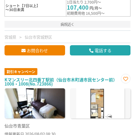
1日当たり 2,700円～
ショート【7日以上】
107,400
円/月～
～30日未満
初期費用他 16,500円～
病院近く
宮城県
仙台市宮城野区
お問合わせ
電話する
割引キャンペーン
Kマンスリー北四番丁駅前（仙台市木町通市民センター前）
1008・1008(No.723866)
お気
に入
り登
録
仙台市青葉区
情報更新日 2026/08/02 08:30