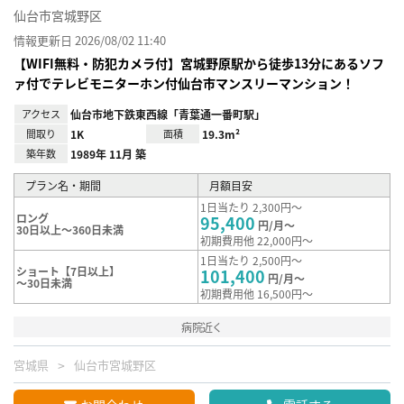
仙台市宮城野区
情報更新日 2026/08/02 11:40
【WIFI無料・防犯カメラ付】宮城野原駅から徒歩13分にあるソフ
ァ付でテレビモニターホン付仙台市マンスリーマンション！
アクセス
仙台市地下鉄東西線「青葉通一番町駅」
間取り
1K
面積
19.3m²
築年数
1989年 11月 築
プラン名・期間
月額目安
1日当たり 2,300円～
ロング
95,400
円/月～
30日以上～360日未満
初期費用他 22,000円～
1日当たり 2,500円～
ショート【7日以上】
101,400
円/月～
～30日未満
初期費用他 16,500円～
病院近く
宮城県
仙台市宮城野区