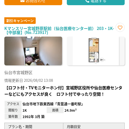
お問合わせ
電話する
割引キャンペーン
Kマンスリー宮城野原駅前（仙台医療センター前） 203・1K-
【中部屋】(No.723917)
お気
に入
り登
録
仙台市宮城野区
情報更新日 2026/08/02 13:08
【ロフト付・TVモニターホン付】宮城野区役所や仙台医療センタ
ーなどにもアクセスが良く ロフト付でゆったり空間！
アクセス
仙台市地下鉄東西線「青葉通一番町駅」
間取り
1K
面積
24.9m²
築年数
1992年 3月 築
プラン名・期間
月額目安