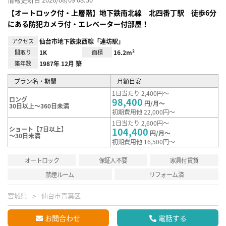
【オートロック付・上層階】地下鉄南北線 北四番丁駅 徒歩6分
にある防犯カメラ付・エレベーター付部屋！
アクセス
仙台市地下鉄東西線「連坊駅」
間取り
1K
面積
16.2m²
築年数
1987年 12月 築
プラン名・期間
月額目安
1日当たり 2,400円～
ロング
98,400
円/月～
30日以上～360日未満
初期費用他 22,000円～
1日当たり 2,600円～
ショート【7日以上】
104,400
円/月～
～30日未満
初期費用他 16,500円～
オートロック
保証人不要
家具付賃貸
禁煙ルーム
リフォーム済
宮城県
仙台市青葉区
お問合わせ
電話する