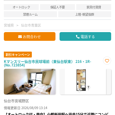
オートロック
保証人不要
家具付賃貸
禁煙ルーム
上階･眺望抜群
宮城県
仙台市青葉区
お問合わせ
電話する
割引キャンペーン
Kマンスリー仙台市民球場前（東仙台駅東） 216・1R-
(No.723854)
お気
に入
り登
録
仙台市宮城野区
情報更新日 2026/08/09 13:14
【オートロック付・南向】小鶴新田駅へ徒歩15分で近隣にコンビ