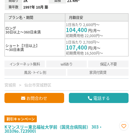
間取り
1K
面積
23.4m²
築年数
1997年 10月 築
プラン名・期間
月額目安
1日当たり 2,600円～
ロング
104,400
円/月～
30日以上～360日未満
初期費用他 22,000円～
1日当たり 2,700円～
ショート【7日以上】
107,400
円/月～
～30日未満
初期費用他 16,500円～
インターネット無料
wifiあり
保証人不要
風呂･トイレ別
家具付賃貸
宮城県
仙台市宮城野区
お問合わせ
電話する
割引キャンペーン
Kマンスリー東北福祉大学前（国見台病院前） 303・
303(No.723900)
お気