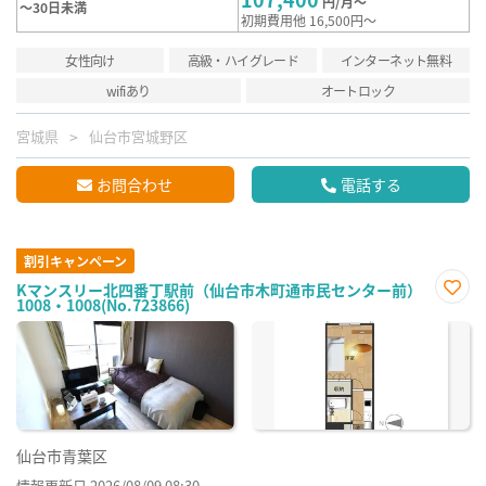
円/月～
～30日未満
初期費用他 16,500円～
女性向け
高級・ハイグレード
インターネット無料
wifiあり
オートロック
宮城県
仙台市宮城野区
お問合わせ
電話する
割引キャンペーン
Kマンスリー北四番丁駅前（仙台市木町通市民センター前）
1008・1008(No.723866)
お気
に入
り登
録
仙台市青葉区
情報更新日 2026/08/09 08:30