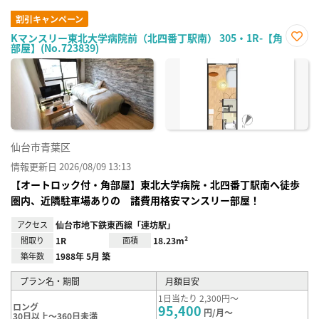
割引キャンペーン
Kマンスリー東北大学病院前（北四番丁駅南） 305・1R-【角
部屋】(No.723839)
お気
に入
り登
録
仙台市青葉区
情報更新日 2026/08/09 13:13
【オートロック付・角部屋】東北大学病院・北四番丁駅南へ徒歩
圏内、近隣駐車場ありの 諸費用格安マンスリー部屋！
アクセス
仙台市地下鉄東西線「連坊駅」
間取り
1R
面積
18.23m²
築年数
1988年 5月 築
プラン名・期間
月額目安
1日当たり 2,300円～
ロング
95,400
円/月～
30日以上～360日未満