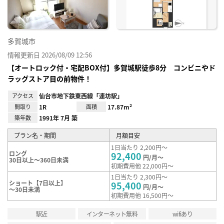
録
多賀城市
情報更新日 2026/08/09 12:56
【オートロック付・宅配BOX付】多賀城駅徒歩8分 コンビニやド
ラッグストア目の前物件！
アクセス
仙台市地下鉄東西線「連坊駅」
間取り
1R
面積
17.87m²
築年数
1991年 7月 築
プラン名・期間
月額目安
1日当たり 2,200円～
ロング
92,400
円/月～
30日以上～360日未満
初期費用他 22,000円～
1日当たり 2,300円～
ショート【7日以上】
95,400
円/月～
～30日未満
初期費用他 16,500円～
駅近
インターネット無料
wifiあり