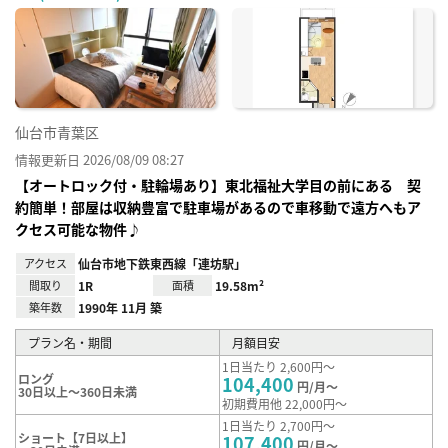
に入
り登
録
仙台市青葉区
情報更新日 2026/08/09 08:27
【オートロック付・駐輪場あり】東北福祉大学目の前にある 契
約簡単！部屋は収納豊富で駐車場があるので車移動で遠方へもア
クセス可能な物件♪
アクセス
仙台市地下鉄東西線「連坊駅」
間取り
1R
面積
19.58m²
築年数
1990年 11月 築
プラン名・期間
月額目安
1日当たり 2,600円～
ロング
104,400
円/月～
30日以上～360日未満
初期費用他 22,000円～
1日当たり 2,700円～
ショート【7日以上】
107,400
円/月～