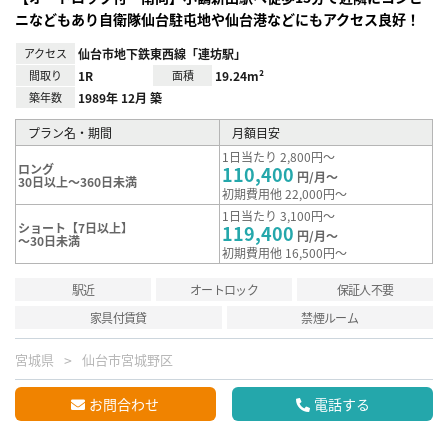
ニなどもあり自衛隊仙台駐屯地や仙台港などにもアクセス良好！
アクセス
仙台市地下鉄東西線「連坊駅」
間取り
1R
面積
19.24m²
築年数
1989年 12月 築
プラン名・期間
月額目安
1日当たり 2,800円～
ロング
110,400
円/月～
30日以上～360日未満
初期費用他 22,000円～
1日当たり 3,100円～
ショート【7日以上】
119,400
円/月～
～30日未満
初期費用他 16,500円～
駅近
オートロック
保証人不要
家具付賃貸
禁煙ルーム
宮城県
仙台市宮城野区
お問合わせ
電話する