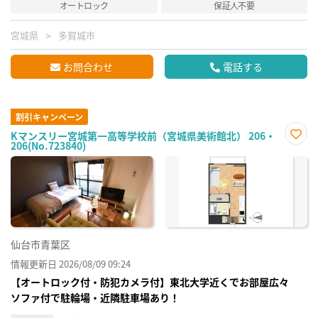
オートロック
保証人不要
宮城県
多賀城市
お問合わせ
電話する
割引キャンペーン
Kマンスリー宮城第一高等学校前（宮城県美術館北） 206・
206(No.723840)
お気
に入
り登
録
仙台市青葉区
情報更新日 2026/08/09 09:24
【オートロック付・防犯カメラ付】東北大学近くでお部屋広々
ソファ付で駐輪場・近隣駐車場あり！