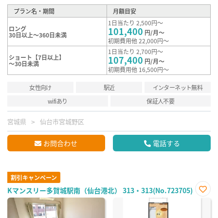
プラン名・期間
月額目安
1日当たり 2,500円～
ロング
101,400
円/月～
30日以上～360日未満
初期費用他 22,000円～
1日当たり 2,700円～
ショート【7日以上】
107,400
円/月～
～30日未満
初期費用他 16,500円～
女性向け
駅近
インターネット無料
wifiあり
保証人不要
宮城県
仙台市宮城野区
お問合わせ
電話する
割引キャンペーン
Kマンスリー多賀城駅南（仙台港北） 313・313(No.723705)
お気
に入
り登