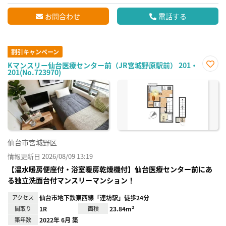
お問合わせ
電話する
割引キャンペーン
Kマンスリー仙台医療センター前（JR宮城野原駅前） 201・
201(No.723970)
お気
に入
り登
録
仙台市宮城野区
情報更新日 2026/08/09 13:19
【温水暖房便座付・浴室暖房乾燥機付】仙台医療センター前にあ
る独立洗面台付マンスリーマンション！
アクセス
仙台市地下鉄東西線「連坊駅」徒歩24分
間取り
1R
面積
23.84m²
築年数
2022年 6月 築