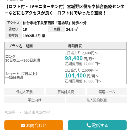
【ロフト付・TVモニターホン付】宮城野区役所や仙台医療センタ
ーなどにもアクセスが良く ロフト付でゆったり空間！
アクセス
仙台市地下鉄東西線「連坊駅」徒歩27分
間取り
1K
面積
24.9m²
築年数
1992年 3月 築
プラン名・期間
月額目安
1日当たり 2,400円～
ロング
98,400
円/月～
30日以上～360日未満
初期費用他 22,000円～
1日当たり 2,600円～
ショート【7日以上】
104,400
円/月～
～30日未満
初期費用他 16,500円～
保証人不要
家具付賃貸
禁煙ルーム
学生向け
法人契約歓迎
宮城県
仙台市宮城野区
お問合わせ
電話する