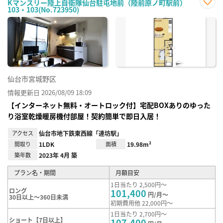
Kマンスリー陸上自衛隊仙台駐屯地前（陸前原ノ町駅前）
103・103(No.723950)
お気
に入
り登
録
仙台市宮城野区
情報更新日 2026/08/09 18:09
【インターネット無料・オートロック付】宅配BOXありのゆった
り浴室乾燥暖房機付部屋！契約簡単で即日入居！
アクセス
仙台市地下鉄東西線「連坊駅」
間取り
1LDK
面積
19.98m²
築年数
2023年 4月 築
プラン名・期間
月額目安
1日当たり 2,500円～
ロング
101,400
円/月～
30日以上～360日未満
初期費用他 22,000円～
1日当たり 2,700円～
ショート【7日以上】
107,400