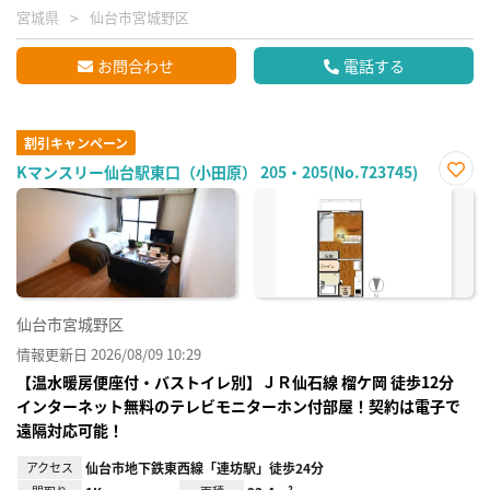
宮城県
仙台市宮城野区
お問合わせ
電話する
割引キャンペーン
Kマンスリー仙台駅東口（小田原） 205・205(No.723745)
お気
に入
り登
録
仙台市宮城野区
情報更新日 2026/08/09 10:29
【温水暖房便座付・バストイレ別】ＪＲ仙⽯線 榴ケ岡 徒歩12分
インターネット無料のテレビモニターホン付部屋！契約は電子で
遠隔対応可能！
アクセス
仙台市地下鉄東西線「連坊駅」徒歩24分