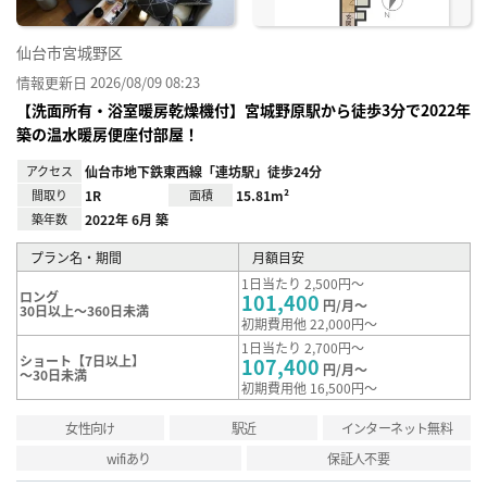
仙台市宮城野区
情報更新日 2026/08/09 08:23
【洗面所有・浴室暖房乾燥機付】宮城野原駅から徒歩3分で2022年
築の温水暖房便座付部屋！
アクセス
仙台市地下鉄東西線「連坊駅」徒歩24分
間取り
1R
面積
15.81m²
築年数
2022年 6月 築
プラン名・期間
月額目安
1日当たり 2,500円～
ロング
101,400
円/月～
30日以上～360日未満
初期費用他 22,000円～
1日当たり 2,700円～
ショート【7日以上】
107,400
円/月～
～30日未満
初期費用他 16,500円～
女性向け
駅近
インターネット無料
wifiあり
保証人不要