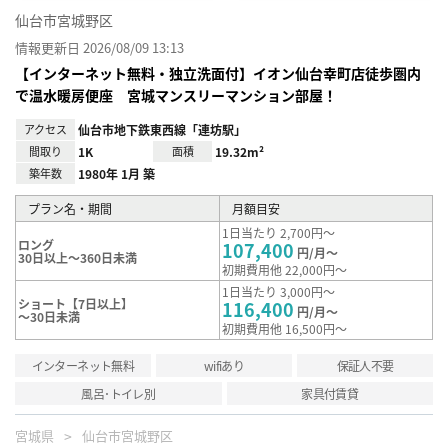
仙台市宮城野区
情報更新日 2026/08/09 13:13
【インターネット無料・独立洗面付】イオン仙台幸町店徒歩圏内
で温水暖房便座 宮城マンスリーマンション部屋！
アクセス
仙台市地下鉄東西線「連坊駅」
間取り
1K
面積
19.32m²
築年数
1980年 1月 築
プラン名・期間
月額目安
1日当たり 2,700円～
ロング
107,400
円/月～
30日以上～360日未満
初期費用他 22,000円～
1日当たり 3,000円～
ショート【7日以上】
116,400
円/月～
～30日未満
初期費用他 16,500円～
インターネット無料
wifiあり
保証人不要
風呂･トイレ別
家具付賃貸
宮城県
仙台市宮城野区