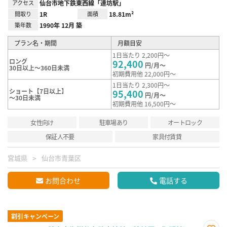
アクセス
仙台市地下鉄東西線「連坊駅」
間取り
1R
面積
18.81m²
築年数
1990年 12月 築
プラン名・期間
月額目安
1日当たり 2,200円～
ロング
92,400
円/月～
30日以上～360日未満
初期費用他 22,000円～
1日当たり 2,300円～
ショート【7日以上】
95,400
円/月～
～30日未満
初期費用他 16,500円～
女性向け
駐車場あり
オートロック
保証人不要
家具付賃貸
宮城県
仙台市青葉区
お問合わせ
電話する
割引キャンペーン