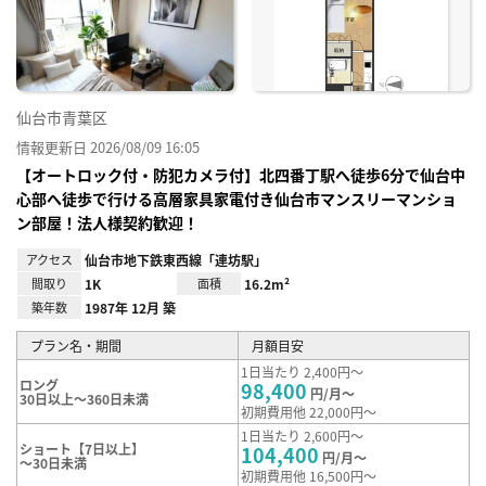
り登
録
仙台市青葉区
情報更新日 2026/08/09 16:05
【オートロック付・防犯カメラ付】北四番丁駅へ徒歩6分で仙台中
心部へ徒歩で行ける高層家具家電付き仙台市マンスリーマンショ
ン部屋！法人様契約歓迎！
アクセス
仙台市地下鉄東西線「連坊駅」
間取り
1K
面積
16.2m²
築年数
1987年 12月 築
プラン名・期間
月額目安
1日当たり 2,400円～
ロング
98,400
円/月～
30日以上～360日未満
初期費用他 22,000円～
1日当たり 2,600円～
ショート【7日以上】
104,400
円/月～
～30日未満
初期費用他 16,500円～