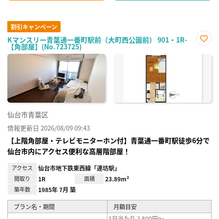
割引キャンペーン
Kマンスリー青葉通一番町駅前（大町西公園前） 901・1R-
【角部屋】(No.723725)
お気
に入
り登
録
仙台市青葉区
情報更新日 2026/08/09 09:43
【上階角部屋・テレビモニターホン付】青葉通一番町駅徒歩6分で
仙台市内にアクセス便利な高層階部屋！
アクセス
仙台市地下鉄東西線「連坊駅」
間取り
1R
面積
23.89m²
築年数
1985年 7月 築
プラン名・期間
月額目安
1日当たり 2,800円～