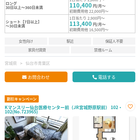
ロング
110,400
円/月～
30日以上～360日未満
初期費用他 22,000円～
1日当たり 2,900円～
ショート【7日以上】
113,400
円/月～
～30日未満
初期費用他 16,500円～
女性向け
駅近
保証人不要
家具付賃貸
禁煙ルーム
宮城県
仙台市青葉区
お問合わせ
電話する
割引キャンペーン
Kマンスリー仙台医療センター前（JR宮城野原駅前） 102・
102(No.723965)
お気
に入
り登
録