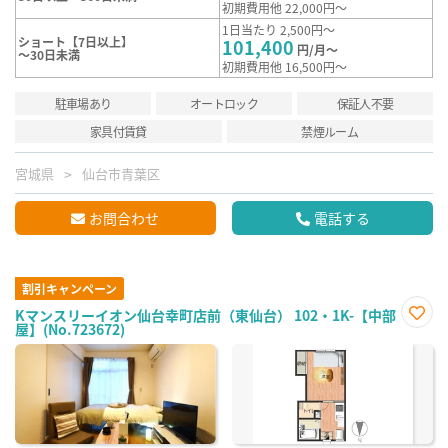
初期費用他 22,000円～
1日当たり 2,500円～
ショート【7日以上】
101,400
円/月～
～30日未満
初期費用他 16,500円～
駐車場あり
オートロック
保証人不要
家具付賃貸
禁煙ルーム
宮城県
仙台市青葉区
お問合わせ
電話する
割引キャンペーン
Kマンスリーイオン仙台幸町店前（東仙台） 102・1K-【中部
屋】(No.723672)
お気
に入
り登
録