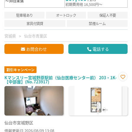
～30日未満
初期費用他 16,500円～
駐車場あり
オートロック
保証人不要
家具付賃貸
禁煙ルーム
宮城県
仙台市青葉区
お問合わせ
電話する
割引キャンペーン
Kマンスリー宮城野原駅前（仙台医療センター前） 203・1K-
【中部屋】(No.723917)
お気
に入
り登
録
仙台市宮城野区
情報更新日 2026/08/09 13:08