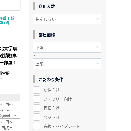
利用人数
四番丁駅
839)
部屋面積
北大学病
近隣駐車
～
ー部屋！
師堂駅」
こだわり条件
²
女性向け
ファミリー向け
300円～
同棲向け
円/月～
2,000円～
ペット可
500円～
高級・ハイグレード
0
円/月～