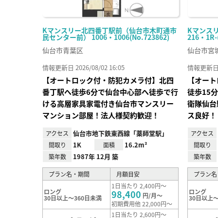
Kマンスリー北四番丁駅前（仙台市木町通市
Kマンス
民センター前） 1006・1006(No.723862)
216・1R-
仙台市青葉区
仙台市宮
情報更新日 2026/08/02 16:05
情報更新日 20
【オートロック付・防犯カメラ付】北四
【オート
番丁駅へ徒歩6分で仙台中心部へ徒歩で行
徒歩15
ける高層家具家電付き仙台市マンスリー
衛隊仙台
マンション部屋！法人様契約歓迎！
ス良好！
仙台市地下鉄東西線「薬師堂駅」
アクセス
アクセス
1K
16.2m²
間取り
面積
間取り
1987年 12月 築
築年数
築年数
プラン名・期間
月額目安
プラン名
1日当たり 2,400円～
ロング
ロング
98,400
円/月～
30日以上～360日未満
30日以上～
初期費用他 22,000円～
1日当たり 2,600円～