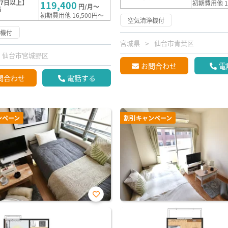
7日以上】
119,400
初期費用他 1
円/月～
満
初期費用他 16,500円～
空気清浄機付
浄機付
宮城県
仙台市青葉区
仙台市宮城野区
お問合わせ
電
問合わせ
電話する
ンペーン
割引キャンペーン
お気
に入
り登
録