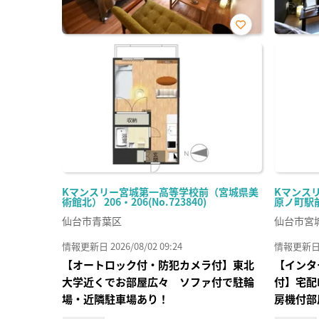
お気
に入
り登
録
Kマンスリー宮城第一高等学校前（宮城県美
Kマンス
術館北） 206・206(No.723840)
原ノ町駅前）
仙台市青葉区
仙台市宮
情報更新日 2026/08/02 09:24
情報更新日 20
【オートロック付・防犯カメラ付】東北
【インタ
大学近くでお部屋広々 ソファ付で駐輪
付】宅配
場・近隣駐車場あり！
房機付部