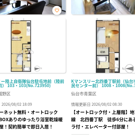
お気
に入
り登
録
リー陸上自衛隊仙台駐屯地前（陸前
Kマンスリー北四番丁駅前（仙台
 103・103(No.723950)
民センター前） 1008・1008(No.7
城野区
仙台市青葉区
26/08/02 18:09
情報更新日 2026/08/02 08:30
ーネット無料・オートロック
【オートロック付・上層階】地
BOXありのゆったり浴室乾燥暖
線 北四番丁駅 徒歩6分にあ
屋！契約簡単で即日入居！
ラ付・エレベーター付部屋！