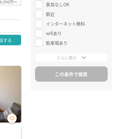
6,500円～
家具なしOK
駅近
インターネット無料
wifiあり
話する
駐車場あり
さらに表示
お気
に入
り登
録