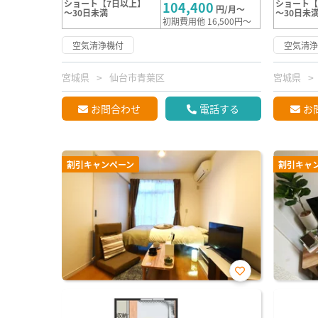
ショート【7日以上】
ショート【
104,400
円/月～
～30日未満
～30日未
初期費用他 16,500円～
空気清浄機付
空気清
宮城県
仙台市青葉区
宮城県
お問合わせ
電話する
お
割引キャンペーン
割引キャ
お気
に入
り登
録