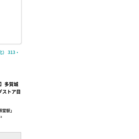
） 313・
付】多賀城
グストア目
師堂駅」
²