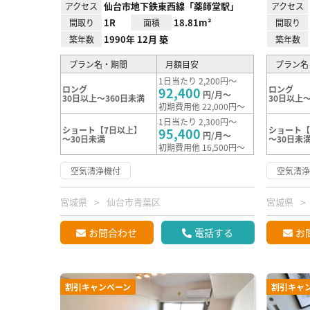
仙台市地下鉄東西線「薬師堂駅」
アクセス
アクセス
1R
18.81m²
間取り
面積
間取り
1990年 12月 築
築年数
築年数
プラン名・期間
月額目安
プラン名
1日当たり 2,200円～
ロング
ロング
92,400
円/月～
30日以上～360日未満
30日以上～
初期費用他 22,000円～
1日当たり 2,300円～
ショート【7日以上】
ショート【
95,400
円/月～
～30日未満
～30日未
初期費用他 16,500円～
空気清浄機付
空気清
宮城県
仙台市青葉区
宮城県
お問合わせ
電話する
お
割引キャンペーン
割引キャ