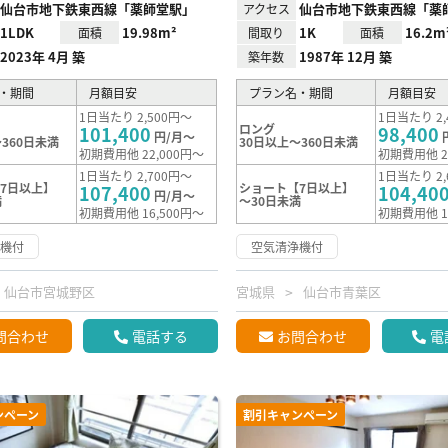
仙台市地下鉄東西線「薬師堂駅」
仙台市地下鉄東西線「薬
アクセス
1LDK
19.98m²
1K
16.2m
面積
間取り
面積
2023年 4月 築
1987年 12月 築
築年数
・期間
月額目安
プラン名・期間
月額目安
1日当たり 2,500円～
1日当たり 2,
ロング
101,400
98,400
円/月～
360日未満
30日以上～360日未満
初期費用他 22,000円～
初期費用他 2
1日当たり 2,700円～
1日当たり 2,
7日以上】
ショート【7日以上】
107,400
104,40
円/月～
満
～30日未満
初期費用他 16,500円～
初期費用他 1
浄機付
空気清浄機付
仙台市宮城野区
宮城県
仙台市青葉区
問合わせ
電話する
お問合わせ
電
ンペーン
割引キャンペーン