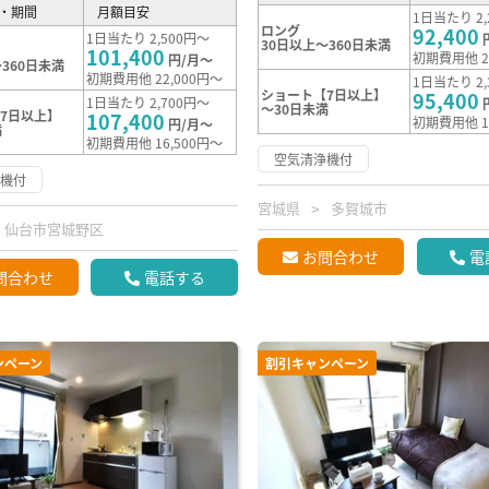
・期間
月額目安
1日当たり 2,
ロング
92,400
1日当たり 2,500円～
30日以上～360日未満
101,400
初期費用他 2
円/月～
360日未満
初期費用他 22,000円～
1日当たり 2,
ショート【7日以上】
95,400
1日当たり 2,700円～
～30日未満
7日以上】
107,400
初期費用他 1
円/月～
満
初期費用他 16,500円～
空気清浄機付
浄機付
宮城県
多賀城市
仙台市宮城野区
お問合わせ
電
問合わせ
電話する
ンペーン
割引キャンペーン