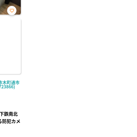
お気
に入
り登
録
市木町通市
23866)
下鉄南北
る防犯カメ