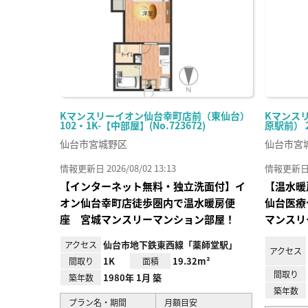
Kマンスリーイオン仙台幸町店前（東仙台）
Kマンス
102・1K-【中部屋】(No.723672)
原駅前） 20
仙台市宮城野区
仙台市宮
情報更新日 2026/08/02 13:13
情報更新日 20
【インターネット無料・独立洗面付】イ
【温水暖
オン仙台幸町店徒歩圏内で温水暖房便
仙台医療
座 宮城マンスリーマンション部屋！
マンスリ
仙台市地下鉄東西線「薬師堂駅」
アクセス
アクセス
1K
19.32m²
間取り
面積
間取り
1980年 1月 築
築年数
築年数
プラン名・期間
月額目安