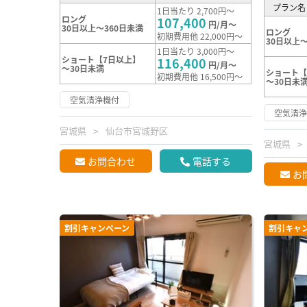
プラン名
1日当たり 2,700円～
ロング
107,400
円/月～
30日以上～360日未満
ロング
初期費用他 22,000円～
30日以上～
1日当たり 3,000円～
ショート【7日以上】
116,400
円/月～
～30日未満
ショート【
初期費用他 16,500円～
～30日未
空気清浄機付
空気清
宮城県
仙台市宮城野区
宮城県
お問合わせ
電話する
お
割引キャンペーン
割引キャ