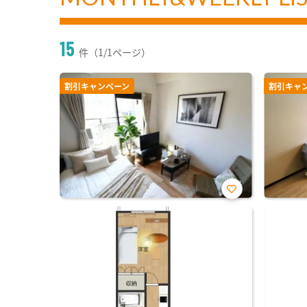
15
件（1/1ページ）
割引キャンペーン
割引キャ
お気
に入
り登
録