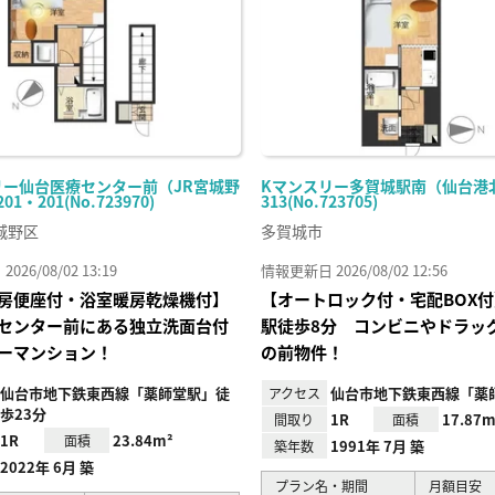
リー仙台医療センター前（JR宮城野
Kマンスリー多賀城駅南（仙台港北
1・201(No.723970)
313(No.723705)
城野区
多賀城市
26/08/02 13:19
情報更新日 2026/08/02 12:56
房便座付・浴室暖房乾燥機付】
【オートロック付・宅配BOX
センター前にある独立洗面台付
駅徒歩8分 コンビニやドラッ
ーマンション！
の前物件！
仙台市地下鉄東西線「薬師堂駅」徒
仙台市地下鉄東西線「薬
アクセス
歩23分
1R
17.87m
間取り
面積
1R
23.84m²
面積
1991年 7月 築
築年数
2022年 6月 築
プラン名・期間
月額目安