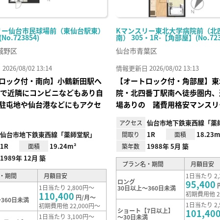
リー仙台市民球場前（東仙台駅東）
Kマンスリー東北大学病院前（北
(No.723854)
南） 305・1R-【角部屋】(No.723
城野区
仙台市青葉区
26/08/02 13:14
情報更新日 2026/08/02 13:13
ロック付・南向】小鶴新田駅へ
【オートロック付・角部屋】東
分で近隣にコンビニなどもあり自
院・北四番丁駅南へ徒歩圏内、
駐屯地や仙台港などにもアクセ
場ありの 諸費用格安マンスリ
仙台市地下鉄東西線「薬
アクセス
仙台市地下鉄東西線「薬師堂駅」
1R
18.23m
間取り
面積
1R
19.24m²
1988年 5月 築
面積
築年数
1989年 12月 築
プラン名・期間
月額目安
・期間
月額目安
1日当たり 2,
ロング
95,400
1日当たり 2,800円～
30日以上～360日未満
110,400
初期費用他 2
円/月～
360日未満
1日当たり 2,
初期費用他 22,000円～
ショート【7日以上】
101,40
1日当たり 3,100円～
～30日未満