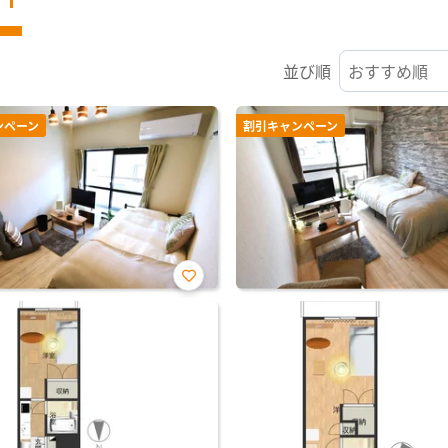
並び順
ンペーン
割引キャンペーン
お気
に入
り登
録