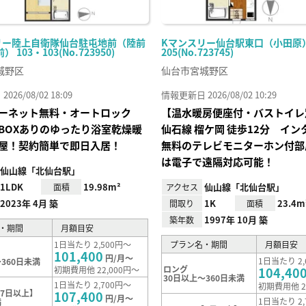
リー陸上自衛隊仙台駐屯地前（陸前
Kマンスリー仙台駅東口（小田原） 
 103・103(No.723950)
205(No.723745)
城野区
仙台市宮城野区
26/08/02 18:09
情報更新日 2026/08/02 10:29
ーネット無料・オートロック
【温水暖房便座付・バストイレ
BOXありのゆったり浴室乾燥暖
仙⽯線 榴ケ岡 徒歩12分 イ
屋！契約簡単で即日入居！
無料のテレビモニターホン付部
は電子で遠隔対応可能！
仙山線「北仙台駅」
1LDK
19.98m²
仙山線「北仙台駅」
面積
アクセス
2023年 4月 築
1K
23.4m
間取り
面積
1997年 10月 築
築年数
・期間
月額目安
1日当たり 2,500円～
プラン名・期間
月額目安
101,400
円/月～
1日当たり 2,
360日未満
ロング
初期費用他 22,000円～
104,40
30日以上～360日未満
1日当たり 2,700円～
初期費用他 2
7日以上】
107,400
円/月～
1日当たり 2,
満