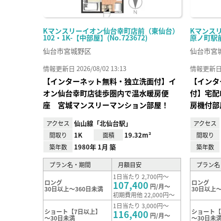
Kマンスリーイオン仙台幸町店前（東仙台）
Kマンス
102・1K-【中部屋】(No.723672)
原ノ町駅前）
仙台市宮城野区
仙台市宮
情報更新日 2026/08/02 13:13
情報更新日 20
【インターネット無料・独立洗面付】イ
【インタ
オン仙台幸町店徒歩圏内で温水暖房便
付】宅配
座 宮城マンスリーマンション部屋！
房機付部
仙山線「北仙台駅」
アクセス
アクセス
1K
19.32m²
間取り
面積
間取り
1980年 1月 築
築年数
築年数
プラン名・期間
月額目安
プラン名
1日当たり 2,700円～
ロング
ロング
107,400
円/月～
30日以上～360日未満
30日以上～
初期費用他 22,000円～
1日当たり 3,000円～
ショート【7日以上】
ショート【
116,400
円/月～
～30日未満
～30日未