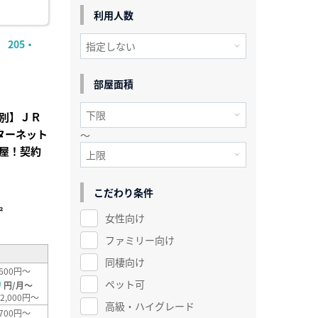
利用人数
205・
部屋面積
別】ＪＲ
ンターネット
～
屋！契約
こだわり条件
²
女性向け
ファミリー向け
同棲向け
600円～
0
ペット可
円/月～
2,000円～
高級・ハイグレード
700円～