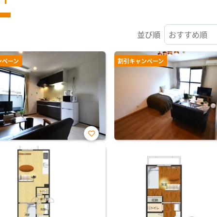
並び順
ンペーン
割引キャンペーン
お気
に入
り登
録