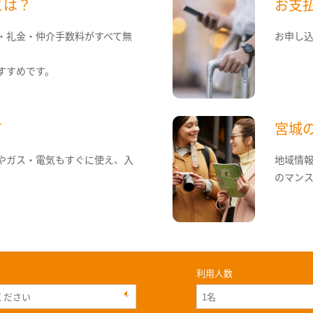
とは？
お支
・礼金・仲介手数料がすべて無
お申し
すすめです。
て
宮城
やガス・電気もすぐに使え、入
地域情
のマン
利用人数