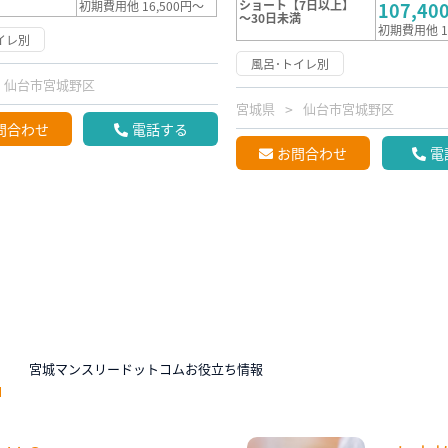
ショート【7日以上】
初期費用他 16,500円～
107,40
～30日未満
初期費用他 1
イレ別
風呂･トイレ別
仙台市宮城野区
宮城県
仙台市宮城野区
問合わせ
電話する
お問合わせ
電
N
宮城マンスリードットコムお役立ち情報