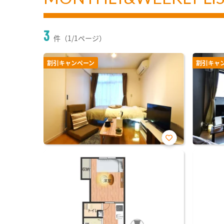
3
件（1/1ページ）
割引キャンペーン
割引キャ
お気
に入
り登
録