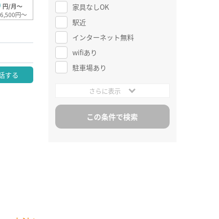
0
家具なしOK
円/月～
6,500円～
駅近
インターネット無料
wifiあり
駐車場あり
話する
さらに表示