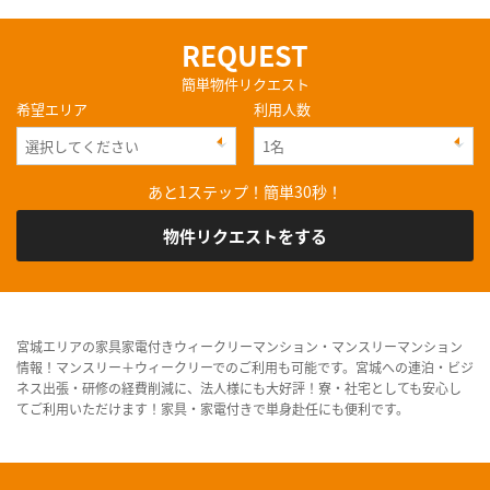
REQUEST
簡単物件リクエスト
希望エリア
利用人数
あと1ステップ！簡単30秒！
物件リクエストをする
宮城エリアの家具家電付きウィークリーマンション・マンスリーマンション
情報！マンスリー＋ウィークリーでのご利用も可能です。宮城への連泊・ビジ
ネス出張・研修の経費削減に、法人様にも大好評！寮・社宅としても安心し
てご利用いただけます！家具・家電付きで単身赴任にも便利です。