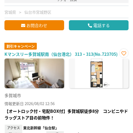
宮城県
仙台市宮城野区
お問合わせ
電話する
割引キャンペーン
Kマンスリー多賀城駅南（仙台港北） 313・313(No.723705)
お気
に入
り登
録
多賀城市
情報更新日 2026/08/02 12:56
【オートロック付・宅配BOX付】多賀城駅徒歩8分 コンビニやド
ラッグストア目の前物件！
アクセス
東北新幹線「仙台駅」