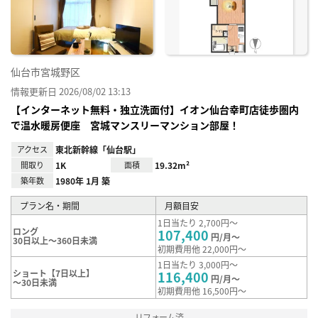
録
仙台市宮城野区
情報更新日 2026/08/02 13:13
【インターネット無料・独立洗面付】イオン仙台幸町店徒歩圏内
で温水暖房便座 宮城マンスリーマンション部屋！
アクセス
東北新幹線「仙台駅」
間取り
1K
面積
19.32m²
築年数
1980年 1月 築
プラン名・期間
月額目安
1日当たり 2,700円～
ロング
107,400
円/月～
30日以上～360日未満
初期費用他 22,000円～
1日当たり 3,000円～
ショート【7日以上】
116,400
円/月～
～30日未満
初期費用他 16,500円～
リフォーム済