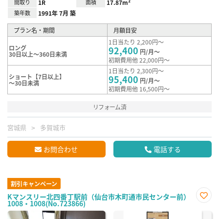
間取り
1R
面積
17.87m²
築年数
1991年 7月 築
プラン名・期間
月額目安
1日当たり 2,200円～
ロング
92,400
円/月～
30日以上～360日未満
初期費用他 22,000円～
1日当たり 2,300円～
ショート【7日以上】
95,400
円/月～
～30日未満
初期費用他 16,500円～
リフォーム済
宮城県
多賀城市
お問合わせ
電話する
割引キャンペーン
Kマンスリー北四番丁駅前（仙台市木町通市民センター前）
1008・1008(No.723866)
お気
に入