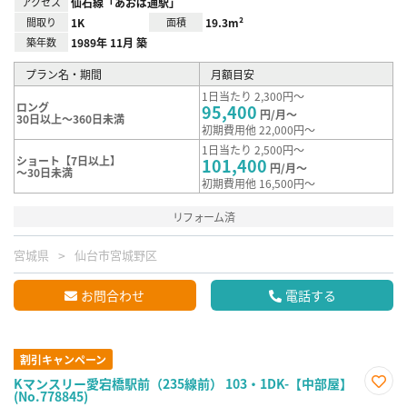
アクセス
仙石線「あおば通駅」
間取り
1K
面積
19.3m²
築年数
1989年 11月 築
プラン名・期間
月額目安
1日当たり 2,300円～
ロング
95,400
円/月～
30日以上～360日未満
初期費用他 22,000円～
1日当たり 2,500円～
ショート【7日以上】
101,400
円/月～
～30日未満
初期費用他 16,500円～
リフォーム済
宮城県
仙台市宮城野区
お問合わせ
電話する
割引キャンペーン
Kマンスリー愛宕橋駅前（235線前） 103・1DK-【中部屋】
(No.778845)
お気