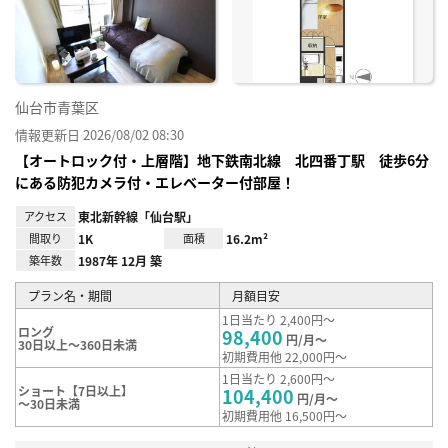
り登
録
仙台市青葉区
情報更新日 2026/08/02 08:30
【オートロック付・上層階】地下鉄南北線 北四番丁駅 徒歩6分
にある防犯カメラ付・エレベーター付部屋！
アクセス
東北新幹線「仙台駅」
間取り
1K
面積
16.2m²
築年数
1987年 12月 築
プラン名・期間
月額目安
1日当たり 2,400円～
ロング
98,400
円/月～
30日以上～360日未満
初期費用他 22,000円～
1日当たり 2,600円～
ショート【7日以上】
104,400
円/月～
～30日未満
初期費用他 16,500円～