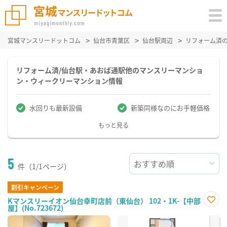
宮城マンスリードットコム
仙台市青葉区
仙台駅周辺
リフォーム済
リフォーム済/仙台駅・あおば通駅他のマンスリーマンショ
ン・ウィークリーマンション情報
水回りも最新設備
新築同様なのにお手軽価格
もっと見る
5
件（1/1ページ）
割引キャンペーン
Kマンスリーイオン仙台幸町店前（東仙台） 102・1K-【中部
屋】(No.723672)
お気
に入
り登