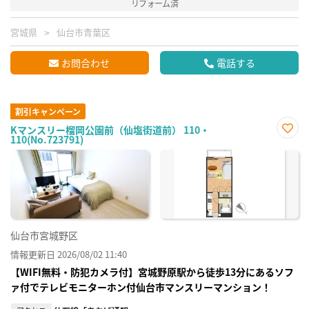
リフォーム済
宮城県
仙台市青葉区
お問合わせ
電話する
割引キャンペーン
Kマンスリー榴岡公園前（仙塩街道前） 110・
110(No.723791)
お気
に入
り登
録
仙台市宮城野区
情報更新日 2026/08/02 11:40
【WIFI無料・防犯カメラ付】宮城野原駅から徒歩13分にあるソフ
ァ付でテレビモニターホン付仙台市マンスリーマンション！