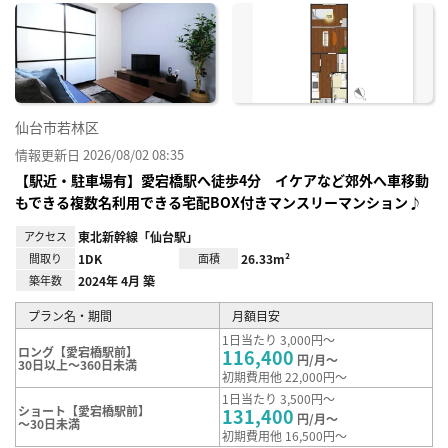
に入
り登
録
仙台市若林区
情報更新日 2026/08/02 08:35
【駅近・駐車場有】愛宕橋駅へ徒歩4分 イケアなど郊外へ車移動
もできる複数名利用できる宅配BOX付きマンスリーマンション♪
アクセス
東北新幹線「仙台駅」
間取り
1DK
面積
26.33m²
築年数
2024年 4月 築
プラン名・期間
月額目安
1日当たり 3,000円～
ロング【愛宕橋駅前】
116,400
円/月～
30日以上～360日未満
初期費用他 22,000円～
1日当たり 3,500円～
ショート【愛宕橋駅前】
131,400
円/月～
～30日未満
初期費用他 16,500円～