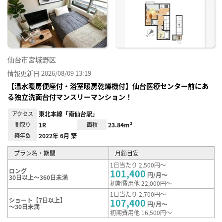
に入
り登
録
仙台市宮城野区
情報更新日 2026/08/09 13:19
【温水暖房便座付・浴室暖房乾燥機付】仙台医療センター前にあ
る独立洗面台付マンスリーマンション！
アクセス
東北本線「南仙台駅」
間取り
1R
面積
23.84m²
築年数
2022年 6月 築
プラン名・期間
月額目安
1日当たり 2,500円～
ロング
101,400
円/月～
30日以上～360日未満
初期費用他 22,000円～
1日当たり 2,700円～
ショート【7日以上】
107,400
円/月～
～30日未満
初期費用他 16,500円～