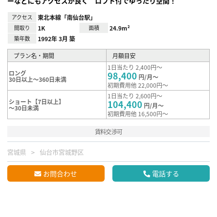
ーなどにもアクセスが良く ロフト付でゆったり空間！
アクセス
東北本線「南仙台駅」
間取り
1K
面積
24.9m²
築年数
1992年 3月 築
プラン名・期間
月額目安
1日当たり 2,400円～
ロング
98,400
円/月～
30日以上～360日未満
初期費用他 22,000円～
1日当たり 2,600円～
ショート【7日以上】
104,400
円/月～
～30日未満
初期費用他 16,500円～
賃料交渉可
宮城県
仙台市宮城野区
お問合わせ
電話する