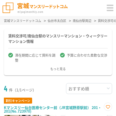
宮城マンスリードットコム
仙台市太白区
南仙台駅周辺
賃料交渉可
賃料交渉可/南仙台駅のマンスリーマンション・ウィークリー
マンション情報
滞在期間に応じて賃料を調
予算に合わせた柔軟な交渉
整
もっと見る
4
件（1/1ページ）
割引キャンペーン
Kマンスリー仙台医療センター前（JR宮城野原駅前） 201・
201(No.723970)
お気