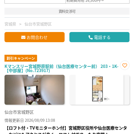
初期費用他 16,500円～
賃料交渉可
宮城県
仙台市宮城野区
お問合わせ
電話する
割引キャンペーン
Kマンスリー宮城野原駅前（仙台医療センター前） 203・1K-
【中部屋】(No.723917)
お気
に入
り登
録
仙台市宮城野区
情報更新日 2026/08/09 13:08
【ロフト付・TVモニターホン付】宮城野区役所や仙台医療センタ