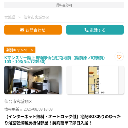
賃料交渉可
宮城県
仙台市宮城野区
お問合わせ
電話する
割引キャンペーン
Kマンスリー陸上自衛隊仙台駐屯地前（陸前原ノ町駅前）
103・103(No.723950)
お気
に入
り登
録
仙台市宮城野区
情報更新日 2026/08/09 18:09
【インターネット無料・オートロック付】宅配BOXありのゆった
り浴室乾燥暖房機付部屋！契約簡単で即日入居！