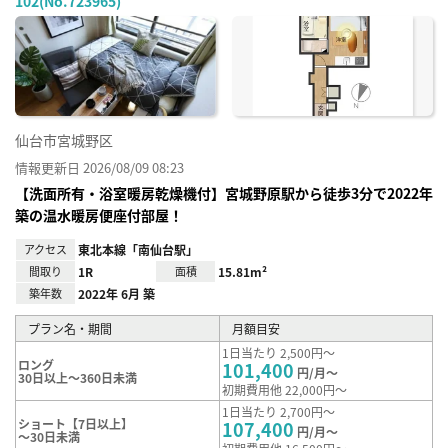
102(No.723965)
お気
に入
り登
録
仙台市宮城野区
情報更新日 2026/08/09 08:23
【洗面所有・浴室暖房乾燥機付】宮城野原駅から徒歩3分で2022年
築の温水暖房便座付部屋！
アクセス
東北本線「南仙台駅」
間取り
1R
面積
15.81m²
築年数
2022年 6月 築
プラン名・期間
月額目安
1日当たり 2,500円～
ロング
101,400
円/月～
30日以上～360日未満
初期費用他 22,000円～
1日当たり 2,700円～
ショート【7日以上】
107,400
円/月～
～30日未満