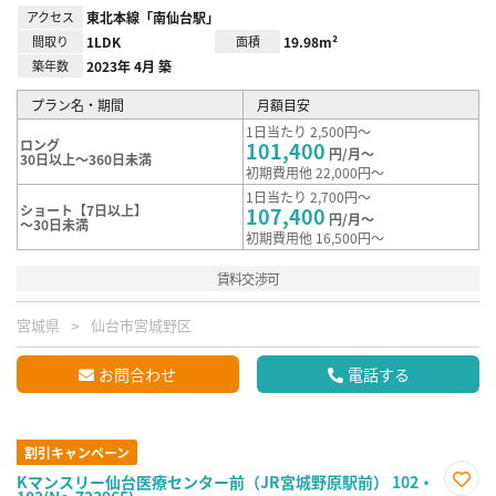
アクセス
東北本線「南仙台駅」
間取り
1LDK
面積
19.98m²
築年数
2023年 4月 築
プラン名・期間
月額目安
1日当たり 2,500円～
ロング
101,400
円/月～
30日以上～360日未満
初期費用他 22,000円～
1日当たり 2,700円～
ショート【7日以上】
107,400
円/月～
～30日未満
初期費用他 16,500円～
賃料交渉可
宮城県
仙台市宮城野区
お問合わせ
電話する
割引キャンペーン
Kマンスリー仙台医療センター前（JR宮城野原駅前） 102・