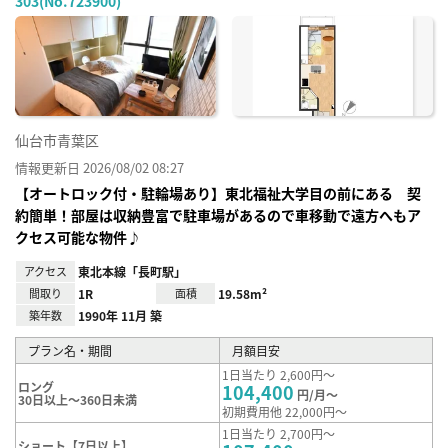
303(No.723900)
お気
に入
り登
録
仙台市青葉区
情報更新日 2026/08/02 08:27
【オートロック付・駐輪場あり】東北福祉大学目の前にある 契
約簡単！部屋は収納豊富で駐車場があるので車移動で遠方へもア
クセス可能な物件♪
アクセス
東北本線「長町駅」
間取り
1R
面積
19.58m²
築年数
1990年 11月 築
プラン名・期間
月額目安
1日当たり 2,600円～
ロング
104,400
円/月～
30日以上～360日未満
初期費用他 22,000円～
1日当たり 2,700円～
ショート【7日以上】