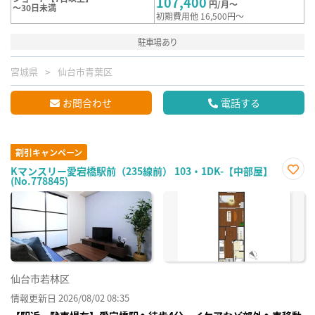
107,400
円/月～
～30日未満
初期費用他 16,500円～
駐車場あり
宮城県
仙台市青葉区
お問合わせ
電話する
割引キャンペーン
Kマンスリー愛宕橋駅前（235線前） 103・1DK-【中部屋】
(No.778845)
お気
に入
り登
録
仙台市若林区
情報更新日 2026/08/02 08:35