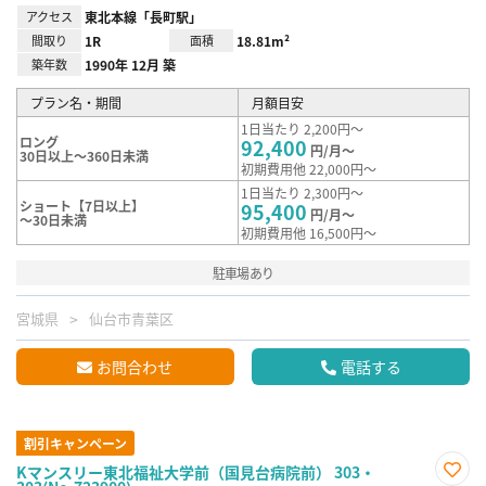
アクセス
東北本線「長町駅」
間取り
1R
面積
18.81m²
築年数
1990年 12月 築
プラン名・期間
月額目安
1日当たり 2,200円～
ロング
92,400
円/月～
30日以上～360日未満
初期費用他 22,000円～
1日当たり 2,300円～
ショート【7日以上】
95,400
円/月～
～30日未満
初期費用他 16,500円～
駐車場あり
宮城県
仙台市青葉区
お問合わせ
電話する
割引キャンペーン
Kマンスリー東北福祉大学前（国見台病院前） 303・