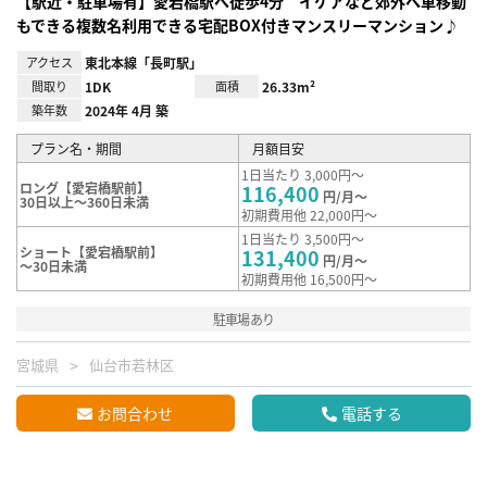
【駅近・駐車場有】愛宕橋駅へ徒歩4分 イケアなど郊外へ車移動
もできる複数名利用できる宅配BOX付きマンスリーマンション♪
アクセス
東北本線「長町駅」
間取り
1DK
面積
26.33m²
築年数
2024年 4月 築
プラン名・期間
月額目安
1日当たり 3,000円～
ロング【愛宕橋駅前】
116,400
円/月～
30日以上～360日未満
初期費用他 22,000円～
1日当たり 3,500円～
ショート【愛宕橋駅前】
131,400
円/月～
～30日未満
初期費用他 16,500円～
駐車場あり
宮城県
仙台市若林区
お問合わせ
電話する