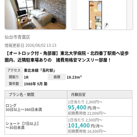
に入
り登
録
仙台市青葉区
情報更新日 2026/08/02 13:13
【オートロック付・角部屋】東北大学病院・北四番丁駅南へ徒歩
圏内、近隣駐車場ありの 諸費用格安マンスリー部屋！
アクセス
東北本線「長町駅」
間取り
1R
面積
18.23m²
築年数
1988年 5月 築
プラン名・期間
月額目安
1日当たり 2,300円～
ロング
95,400
円/月～
30日以上～360日未満
初期費用他 22,000円～
1日当たり 2,500円～
ショート【7日以上】
101,400
円/月～
～30日未満
初期費用他 16,500円～