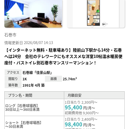
に入
り登
録
石巻市
情報更新日 2026/08/07 14:13
【インターネット無料・駐車場あり】陸前山下駅から14分・石巻
へは24分 会社のテレワークにもオススメな洋室10帖温水暖房便
座付・バストイレ別石巻市マンスリーマンション！
アクセス
石巻線「佳景山駅」
間取り
1K
面積
25.74m²
築年数
1991年 4月 築
プラン名・期間
月額目安
1日当たり 2,300円～
ロング【石巻球場西】
95,400
円/月～
30日以上～360日未満
初期費用他 9,900円～
1日当たり 2,400円～
ショート【石巻球場西】
98,400
円/月～
～30日未満