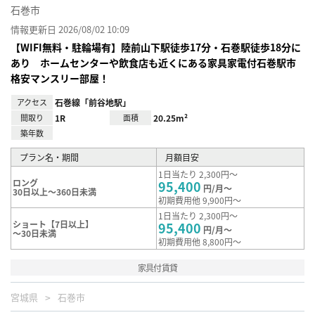
石巻市
情報更新日 2026/08/02 10:09
【WIFI無料・駐輪場有】陸前山下駅徒歩17分・石巻駅徒歩18分に
あり ホームセンターや飲食店も近くにある家具家電付石巻駅市
格安マンスリー部屋！
アクセス
石巻線「前谷地駅」
間取り
1R
面積
20.25m²
築年数
プラン名・期間
月額目安
1日当たり 2,300円～
ロング
95,400
円/月～
30日以上～360日未満
初期費用他 9,900円～
1日当たり 2,300円～
ショート【7日以上】
95,400
円/月～
～30日未満
初期費用他 8,800円～
家具付賃貸
宮城県
石巻市