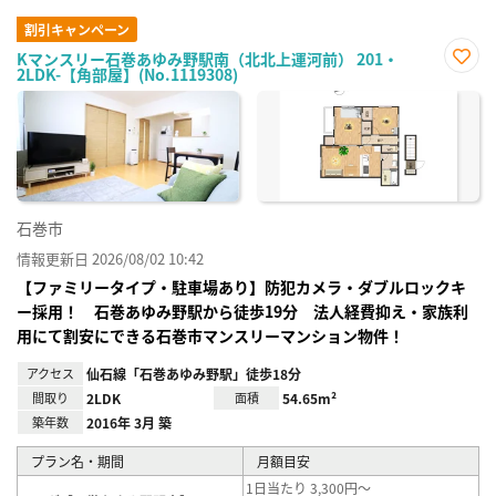
割引キャンペーン
Kマンスリー石巻あゆみ野駅南（北北上運河前） 201・
2LDK-【角部屋】(No.1119308)
お気
に入
り登
録
石巻市
情報更新日 2026/08/02 10:42
【ファミリータイプ・駐車場あり】防犯カメラ・ダブルロックキ
ー採用！ 石巻あゆみ野駅から徒歩19分 法人経費抑え・家族利
用にて割安にできる石巻市マンスリーマンション物件！
アクセス
仙石線「石巻あゆみ野駅」徒歩18分
間取り
2LDK
面積
54.65m²
築年数
2016年 3月 築
プラン名・期間
月額目安
1日当たり 3,300円～