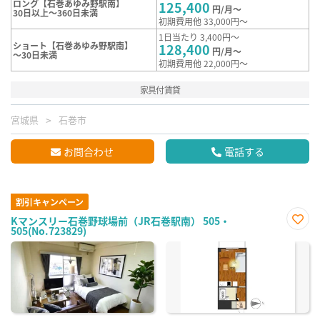
ロング【石巻あゆみ野駅南】
125,400
円/月～
30日以上～360日未満
初期費用他 33,000円～
1日当たり 3,400円～
ショート【石巻あゆみ野駅南】
128,400
円/月～
～30日未満
初期費用他 22,000円～
家具付賃貸
宮城県
石巻市
お問合わせ
電話する
割引キャンペーン
Kマンスリー石巻野球場前（JR石巻駅南） 505・
505(No.723829)
お気
に入
り登
録