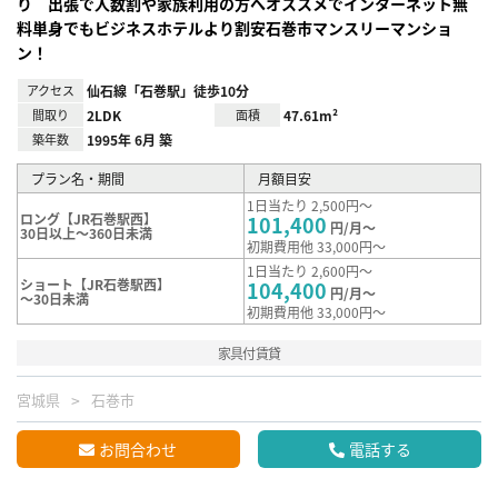
り 出張で人数割や家族利用の方へオススメでインターネット無
料単身でもビジネスホテルより割安石巻市マンスリーマンショ
ン！
アクセス
仙石線「石巻駅」徒歩10分
間取り
2LDK
面積
47.61m²
築年数
1995年 6月 築
プラン名・期間
月額目安
1日当たり 2,500円～
ロング【JR石巻駅西】
101,400
円/月～
30日以上～360日未満
初期費用他 33,000円～
1日当たり 2,600円～
ショート【JR石巻駅西】
104,400
円/月～
～30日未満
初期費用他 33,000円～
家具付賃貸
宮城県
石巻市
お問合わせ
電話する