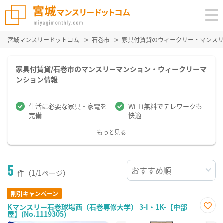
宮城マンスリードットコム
石巻市
家具付賃貸のウィークリー・マンス
家具付賃貸/石巻市のマンスリーマンション・ウィークリーマ
ンション情報
生活に必要な家具・家電を
Wi-Fi無料でテレワークも
完備
快適
もっと見る
5
件（1/1ページ）
割引キャンペーン
Kマンスリー石巻球場西（石巻専修大学） 3-I・1K-【中部
屋】(No.1119305)
お気