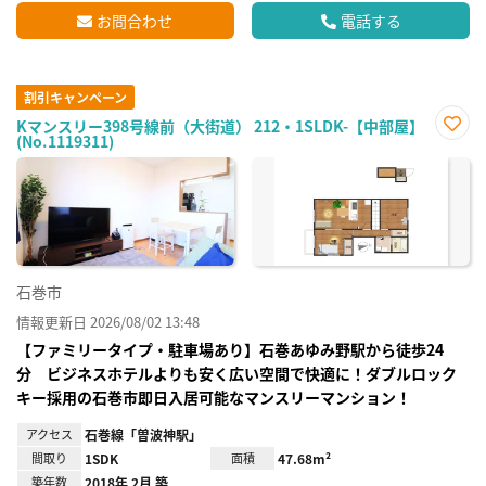
お問合わせ
電話する
割引キャンペーン
Kマンスリー398号線前（大街道） 212・1SLDK-【中部屋】
(No.1119311)
お気
に入
り登
録
石巻市
情報更新日 2026/08/02 13:48
【ファミリータイプ・駐車場あり】石巻あゆみ野駅から徒歩24
分 ビジネスホテルよりも安く広い空間で快適に！ダブルロック
キー採用の石巻市即日入居可能なマンスリーマンション！
アクセス
石巻線「曽波神駅」
間取り
1SDK
面積
47.68m²
築年数
2018年 2月 築