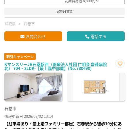
初期費用他 8,800円～
家具付賃貸
宮城県
石巻市
お問合わせ
電話する
割引キャンペーン
KマンスリーJR石巻駅西（医療法人社団 仁明会 齋藤病院
北） 704・2LDK-【最上階中部屋】(No.780490)
お気
に入
り登
録
石巻市
情報更新日 2026/08/02 13:14
【駐車場あり・最上階ファミリー部屋】石巻駅から徒歩10分にあ