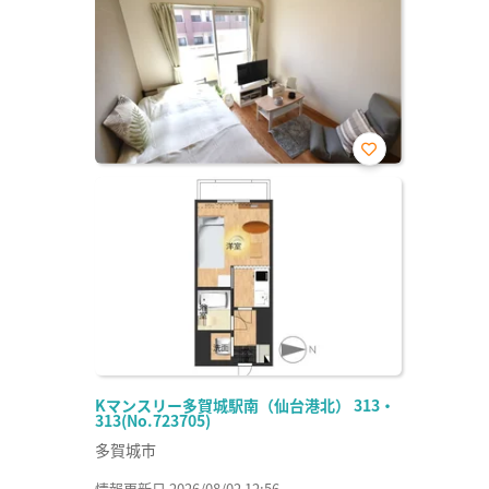
お気
に入
り登
録
Kマンスリー多賀城駅南（仙台港北） 313・
313(No.723705)
多賀城市
情報更新日 2026/08/02 12:56