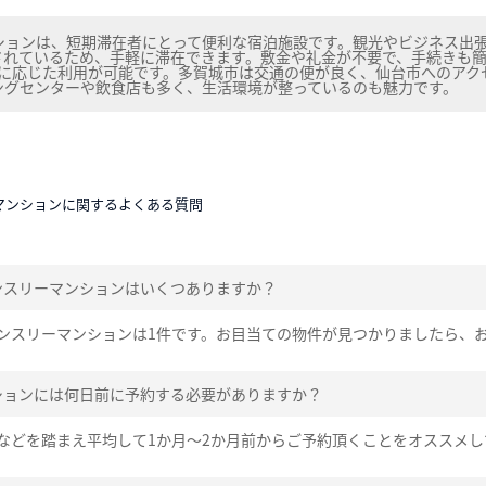
ションは、短期滞在者にとって便利な宿泊施設です。観光やビジネス出
されているため、手軽に滞在できます。敷金や礼金が不要で、手続きも
的に応じた利用が可能です。多賀城市は交通の便が良く、仙台市へのアク
ングセンターや飲食店も多く、生活環境が整っているのも魅力です。
マンションに関するよくある質問
ンスリーマンションはいくつありますか？
ンスリーマンションは1件です。お目当ての物件が見つかりましたら、
ションには何日前に予約する必要がありますか？
などを踏まえ平均して1か月～2か月前からご予約頂くことをオススメし