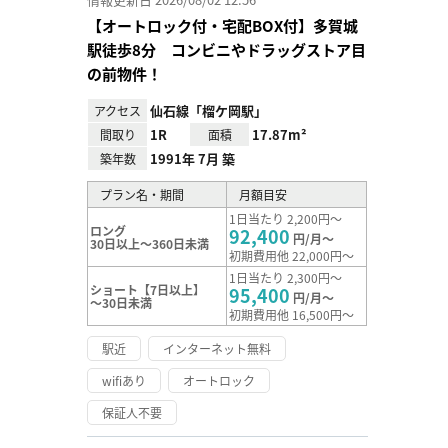
【オートロック付・宅配BOX付】多賀城
駅徒歩8分 コンビニやドラッグストア目
の前物件！
仙石線「榴ケ岡駅」
アクセス
1R
17.87m²
間取り
面積
1991年 7月 築
築年数
プラン名・期間
月額目安
1日当たり 2,200円～
ロング
92,400
円/月～
30日以上～360日未満
初期費用他 22,000円～
1日当たり 2,300円～
ショート【7日以上】
95,400
円/月～
～30日未満
初期費用他 16,500円～
駅近
インターネット無料
wifiあり
オートロック
保証人不要