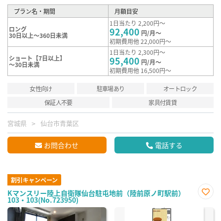
プラン名・期間
月額目安
1日当たり 2,200円～
ロング
92,400
円/月～
30日以上～360日未満
初期費用他 22,000円～
1日当たり 2,300円～
ショート【7日以上】
95,400
円/月～
～30日未満
初期費用他 16,500円～
女性向け
駐車場あり
オートロック
保証人不要
家具付賃貸
宮城県
仙台市青葉区
お問合わせ
電話する
割引キャンペーン
Kマンスリー陸上自衛隊仙台駐屯地前（陸前原ノ町駅前）
103・103(No.723950)
お気
に入
り登