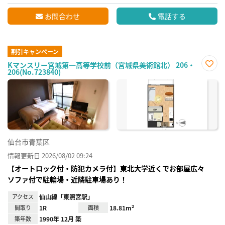
お問合わせ
電話する
割引キャンペーン
Kマンスリー宮城第一高等学校前（宮城県美術館北） 206・
206(No.723840)
お気
に入
り登
録
仙台市青葉区
情報更新日 2026/08/02 09:24
【オートロック付・防犯カメラ付】東北大学近くでお部屋広々
ソファ付で駐輪場・近隣駐車場あり！
アクセス
仙山線「東照宮駅」
間取り
1R
面積
18.81m²
築年数
1990年 12月 築