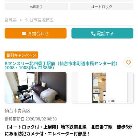
wifiあり
オートロック
宮城県
仙台市宮城野区
お問合わせ
電話する
割引キャンペーン
Kマンスリー北四番丁駅前（仙台市木町通市民センター前）
1008・1008(No.723866)
お気
に入
り登
録
仙台市青葉区
情報更新日 2026/08/02 08:30
【オートロック付・上層階】地下鉄南北線 北四番丁駅 徒歩6分
にある防犯カメラ付・エレベーター付部屋！