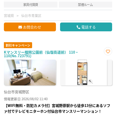
家具付賃貸
禁煙ルーム
宮城県
仙台市青葉区
お問合わせ
電話する
割引キャンペーン
Kマンスリー榴岡公園前（仙塩街道前） 110・
110(No.723791)
お気
に入
り登
録
仙台市宮城野区
情報更新日 2026/08/02 11:40
【WIFI無料・防犯カメラ付】宮城野原駅から徒歩13分にあるソフ
ァ付でテレビモニターホン付仙台市マンスリーマンション！