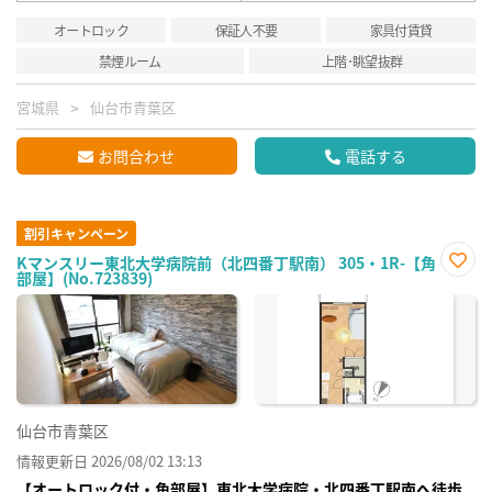
オートロック
保証人不要
家具付賃貸
禁煙ルーム
上階･眺望抜群
宮城県
仙台市青葉区
お問合わせ
電話する
割引キャンペーン
Kマンスリー東北大学病院前（北四番丁駅南） 305・1R-【角
部屋】(No.723839)
お気
に入
り登
録
仙台市青葉区
情報更新日 2026/08/02 13:13
【オートロック付・角部屋】東北大学病院・北四番丁駅南へ徒歩