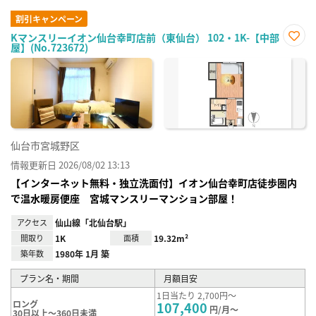
割引キャンペーン
Kマンスリーイオン仙台幸町店前（東仙台） 102・1K-【中部
屋】(No.723672)
お気
に入
り登
録
仙台市宮城野区
情報更新日 2026/08/02 13:13
【インターネット無料・独立洗面付】イオン仙台幸町店徒歩圏内
で温水暖房便座 宮城マンスリーマンション部屋！
アクセス
仙山線「北仙台駅」
間取り
1K
面積
19.32m²
築年数
1980年 1月 築
プラン名・期間
月額目安
1日当たり 2,700円～
ロング
107,400
円/月～
30日以上～360日未満