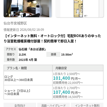
録
仙台市宮城野区
情報更新日 2026/08/02 18:09
【インターネット無料・オートロック付】宅配BOXありのゆった
り浴室乾燥暖房機付部屋！契約簡単で即日入居！
アクセス
仙石線「あおば通駅」
間取り
1LDK
面積
19.98m²
築年数
2023年 4月 築
プラン名・期間
月額目安
1日当たり 2,500円～
ロング
101,400
円/月～
30日以上～360日未満
初期費用他 22,000円～
1日当たり 2,700円～
ショート【7日以上】
107,400
円/月～
～30日未満
初期費用他 16,500円～
女性向け
高級・ハイグレード
インターネット無料