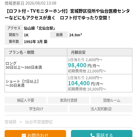
情報更新日 2026/08/02 13:08
【ロフト付・TVモニターホン付】宮城野区役所や仙台医療センタ
ーなどにもアクセスが良く ロフト付でゆったり空間！
アクセス
仙山線「北仙台駅」
間取り
1K
面積
24.9m²
築年数
1992年 3月 築
プラン名・期間
月額目安
1日当たり 2,400円～
ロング
98,400
円/月～
30日以上～360日未満
初期費用他 22,000円～
1日当たり 2,600円～
ショート【7日以上】
104,400
円/月～
～30日未満
初期費用他 16,500円～
保証人不要
家具付賃貸
禁煙ルーム
学生向け
法人契約歓迎
宮城県
仙台市宮城野区
お問合わせ
電話する