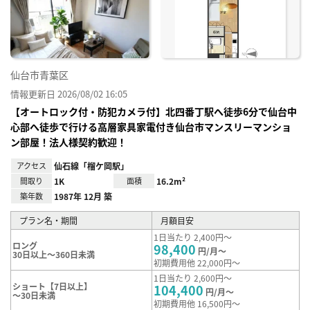
り登
録
仙台市青葉区
情報更新日 2026/08/02 16:05
【オートロック付・防犯カメラ付】北四番丁駅へ徒歩6分で仙台中
心部へ徒歩で行ける高層家具家電付き仙台市マンスリーマンショ
ン部屋！法人様契約歓迎！
アクセス
仙石線「榴ケ岡駅」
間取り
1K
面積
16.2m²
築年数
1987年 12月 築
プラン名・期間
月額目安
1日当たり 2,400円～
ロング
98,400
円/月～
30日以上～360日未満
初期費用他 22,000円～
1日当たり 2,600円～
ショート【7日以上】
104,400
円/月～
～30日未満
初期費用他 16,500円～