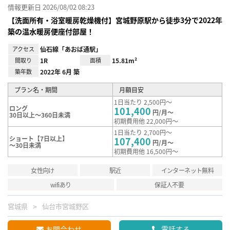
情報更新日 2026/08/02 08:23
【洗面所有・浴室暖房乾燥機付】宮城野原駅から徒歩3分で2022年
築の温水暖房便座付部屋！
アクセス
仙石線「あおば通駅」
間取り
1R
面積
15.81m²
築年数
2022年 6月 築
プラン名・期間
月額目安
1日当たり 2,500円～
ロング
101,400
円/月～
30日以上～360日未満
初期費用他 22,000円～
1日当たり 2,700円～
ショート【7日以上】
107,400
円/月～
～30日未満
初期費用他 16,500円～
女性向け
駅近
インターネット無料
wifiあり
保証人不要
宮城県
仙台市宮城野区
お問合わせ
電話する