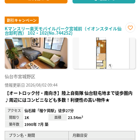
割引キャンペーン
Kマンスリー楽天モバイルパーク宮城前（イオンスタイル仙
台卸町西） 102・102(No.744252)
お気
に入
り登
録
仙台市宮城野区
情報更新日 2026/08/02 09:44
【オートロック付・南向き】陸上自衛隊 仙台駐屯地まで徒歩圏内
♪周辺にはコンビニなども多数！利便性の高い物件★
アクセス
仙石線「榴ケ岡駅」徒歩27分
間取り
1K
面積
23.54m²
築年数
1990年 7月 築
プラン名・期間
月額目安