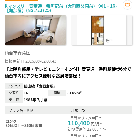
Kマンスリー青葉通一番町駅前（大町西公園前） 901・1R-
【角部屋】(No.723725)
お気
に入
り登
録
仙台市青葉区
情報更新日 2026/08/02 09:43
【上階角部屋・テレビモニターホン付】青葉通一番町駅徒歩6分で
仙台市内にアクセス便利な高層階部屋！
アクセス
仙山線「東照宮駅」
間取り
1R
面積
23.89m²
築年数
1985年 7月 築
プラン名・期間
月額目安
1日当たり 2,800円～
ロング
110,400
円/月～
30日以上～360日未満
初期費用他 22,000円～
1日当たり 2,900円～