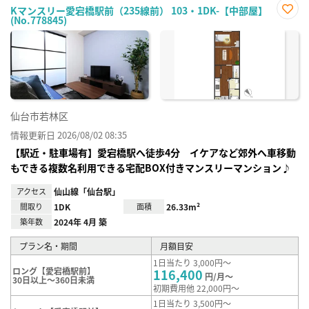
Kマンスリー愛宕橋駅前（235線前） 103・1DK-【中部屋】
(No.778845)
お気
に入
り登
録
仙台市若林区
情報更新日 2026/08/02 08:35
【駅近・駐車場有】愛宕橋駅へ徒歩4分 イケアなど郊外へ車移動
もできる複数名利用できる宅配BOX付きマンスリーマンション♪
アクセス
仙山線「仙台駅」
間取り
1DK
面積
26.33m²
築年数
2024年 4月 築
プラン名・期間
月額目安
1日当たり 3,000円～
ロング【愛宕橋駅前】
116,400
円/月～
30日以上～360日未満
初期費用他 22,000円～
1日当たり 3,500円～