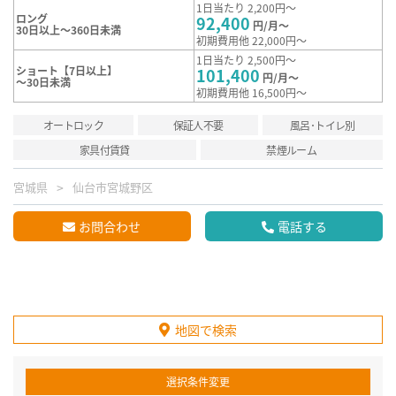
1日当たり 2,200円～
ロング
92,400
円/月～
30日以上～360日未満
初期費用他 22,000円～
1日当たり 2,500円～
ショート【7日以上】
101,400
円/月～
～30日未満
初期費用他 16,500円～
オートロック
保証人不要
風呂･トイレ別
家具付賃貸
禁煙ルーム
宮城県
仙台市宮城野区
お問合わせ
電話する
地図で検索
選択条件変更