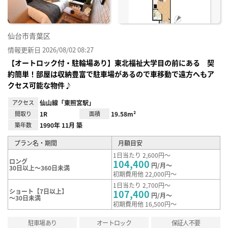
仙台市青葉区
情報更新日 2026/08/02 08:27
【オートロック付・駐輪場あり】東北福祉大学目の前にある 契
約簡単！部屋は収納豊富で駐車場があるので車移動で遠方へもア
クセス可能な物件♪
アクセス
仙山線「東照宮駅」
間取り
1R
面積
19.58m²
築年数
1990年 11月 築
プラン名・期間
月額目安
1日当たり 2,600円～
ロング
104,400
円/月～
30日以上～360日未満
初期費用他 22,000円～
1日当たり 2,700円～
ショート【7日以上】
107,400
円/月～
～30日未満
初期費用他 16,500円～
駐車場あり
オートロック
保証人不要