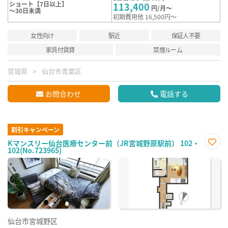
ショート【7日以上】
113,400
円/月～
～30日未満
初期費用他 16,500円～
女性向け
駅近
保証人不要
家具付賃貸
禁煙ルーム
宮城県
仙台市青葉区
お問合わせ
電話する
割引キャンペーン
Kマンスリー仙台医療センター前（JR宮城野原駅前） 102・
102(No.723965)
お気
に入
り登
録
仙台市宮城野区