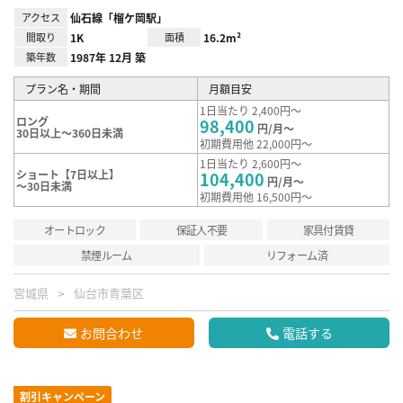
アクセス
仙石線「榴ケ岡駅」
間取り
1K
面積
16.2m²
築年数
1987年 12月 築
プラン名・期間
月額目安
1日当たり 2,400円～
ロング
98,400
円/月～
30日以上～360日未満
初期費用他 22,000円～
1日当たり 2,600円～
ショート【7日以上】
104,400
円/月～
～30日未満
初期費用他 16,500円～
オートロック
保証人不要
家具付賃貸
禁煙ルーム
リフォーム済
宮城県
仙台市青葉区
お問合わせ
電話する
割引キャンペーン