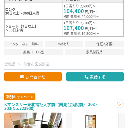
1日当たり 2,600円～
ロング
104,400
円/月～
30日以上～360日未満
初期費用他 22,000円～
1日当たり 2,700円～
ショート【7日以上】
107,400
円/月～
～30日未満
初期費用他 16,500円～
インターネット無料
wifiあり
保証人不要
風呂･トイレ別
家具付賃貸
宮城県
仙台市宮城野区
お問合わせ
電話する
割引キャンペーン
Kマンスリー東北福祉大学前（国見台病院前） 303・
303(No.723900)
お気
に入
り登
録