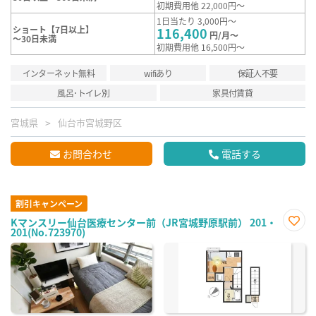
初期費用他 22,000円～
1日当たり 3,000円～
ショート【7日以上】
116,400
円/月～
～30日未満
初期費用他 16,500円～
インターネット無料
wifiあり
保証人不要
風呂･トイレ別
家具付賃貸
宮城県
仙台市宮城野区
お問合わせ
電話する
割引キャンペーン
Kマンスリー仙台医療センター前（JR宮城野原駅前） 201・
201(No.723970)
お気
に入
り登
録