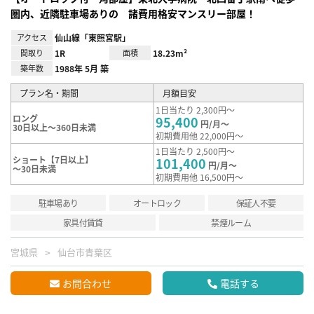
圏内、近隣駐車場ありの 諸費用格安マンスリー部屋！
アクセス
仙山線「東照宮駅」
間取り
1R
面積
18.23m²
築年数
1988年 5月 築
プラン名・期間
月額目安
1日当たり 2,300円～
ロング
95,400
円/月～
30日以上～360日未満
初期費用他 22,000円～
1日当たり 2,500円～
ショート【7日以上】
101,400
円/月～
～30日未満
初期費用他 16,500円～
駐車場あり
オートロック
保証人不要
家具付賃貸
禁煙ルーム
宮城県
仙台市青葉区
お問合わせ
電話する