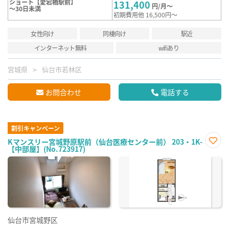
ショート【愛宕橋駅前】
131,400
円/月～
～30日未満
初期費用他 16,500円～
女性向け
同棲向け
駅近
インターネット無料
wifiあり
宮城県
仙台市若林区
お問合わせ
電話する
割引キャンペーン
Kマンスリー宮城野原駅前（仙台医療センター前） 203・1K-
【中部屋】(No.723917)
お気
に入
り登
録
仙台市宮城野区