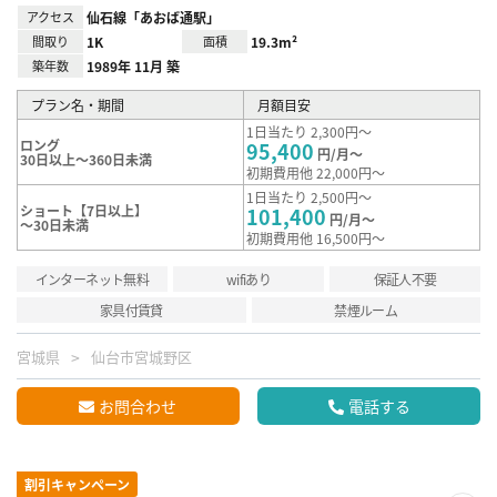
アクセス
仙石線「あおば通駅」
間取り
1K
面積
19.3m²
築年数
1989年 11月 築
プラン名・期間
月額目安
1日当たり 2,300円～
ロング
95,400
円/月～
30日以上～360日未満
初期費用他 22,000円～
1日当たり 2,500円～
ショート【7日以上】
101,400
円/月～
～30日未満
初期費用他 16,500円～
インターネット無料
wifiあり
保証人不要
家具付賃貸
禁煙ルーム
宮城県
仙台市宮城野区
お問合わせ
電話する
割引キャンペーン