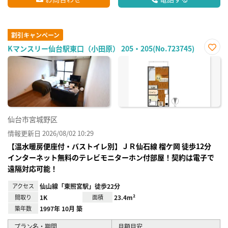
割引キャンペーン
Kマンスリー仙台駅東口（小田原） 205・205(No.723745)
お気
に入
り登
録
仙台市宮城野区
情報更新日 2026/08/02 10:29
【温水暖房便座付・バストイレ別】ＪＲ仙⽯線 榴ケ岡 徒歩12分
インターネット無料のテレビモニターホン付部屋！契約は電子で
遠隔対応可能！
アクセス
仙山線「東照宮駅」徒歩22分
間取り
1K
面積
23.4m²
築年数
1997年 10月 築
プラン名・期間
月額目安