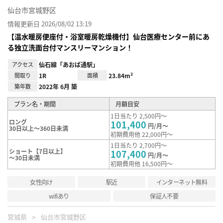
仙台市宮城野区
情報更新日 2026/08/02 13:19
【温水暖房便座付・浴室暖房乾燥機付】仙台医療センター前にあ
る独立洗面台付マンスリーマンション！
アクセス
仙石線「あおば通駅」
間取り
1R
面積
23.84m²
築年数
2022年 6月 築
プラン名・期間
月額目安
1日当たり 2,500円～
ロング
101,400
円/月～
30日以上～360日未満
初期費用他 22,000円～
1日当たり 2,700円～
ショート【7日以上】
107,400
円/月～
～30日未満
初期費用他 16,500円～
女性向け
駅近
インターネット無料
wifiあり
保証人不要
宮城県
仙台市宮城野区