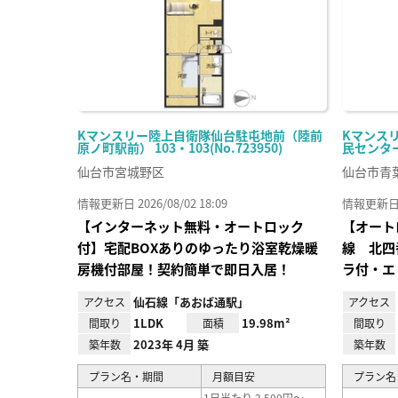
Kマンスリー陸上自衛隊仙台駐屯地前（陸前
Kマンス
原ノ町駅前） 103・103(No.723950)
民センター前
仙台市宮城野区
仙台市青
情報更新日 2026/08/02 18:09
情報更新日 20
【インターネット無料・オートロック
【オート
付】宅配BOXありのゆったり浴室乾燥暖
線 北四
房機付部屋！契約簡単で即日入居！
ラ付・エ
仙石線「あおば通駅」
アクセス
アクセス
1LDK
19.98m²
間取り
面積
間取り
2023年 4月 築
築年数
築年数
プラン名・期間
月額目安
プラン名
1日当たり 2,500円～