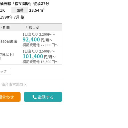
仙石線「榴ケ岡駅」徒歩27分
1K
23.54m²
面積
1990年 7月 築
・期間
月額目安
1日当たり 2,200円～
92,400
円/月～
360日未満
初期費用他 22,000円～
1日当たり 2,500円～
7日以上】
101,400
円/月～
満
初期費用他 16,500円～
ロック
仙台市宮城野区
問合わせ
電話する