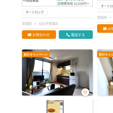
～30日未満
初期費用他 16,500円～
オート
オートロック
宮城県
宮城県
仙台市青葉区
お
お問合わせ
電話する
割引キャンペーン
割引キャ
お気
に入
り登
録