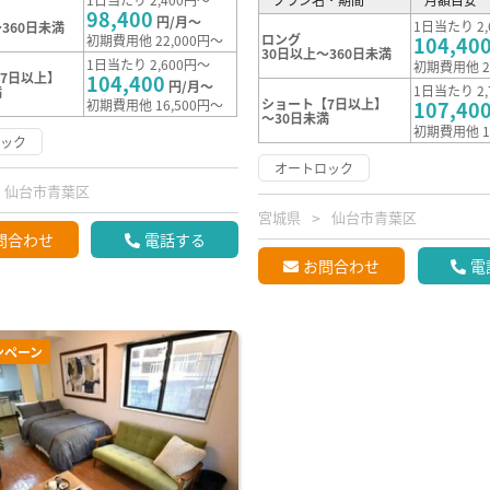
98,400
円/月～
1日当たり 2,
360日未満
ロング
初期費用他 22,000円～
104,40
30日以上～360日未満
1日当たり 2,600円～
初期費用他 2
7日以上】
104,400
円/月～
1日当たり 2,
満
ショート【7日以上】
初期費用他 16,500円～
107,40
～30日未満
初期費用他 1
ロック
オートロック
仙台市青葉区
宮城県
仙台市青葉区
問合わせ
電話する
お問合わせ
電
ンペーン