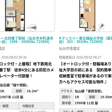
リー北四番丁駅前（仙台市木町通市
Kマンスリー東北福祉大学前（国
） 1008・1008(No.723866)
前） 303・303(No.723900)
葉区
仙台市青葉区
26/08/02 08:30
情報更新日 2026/08/02 08:27
ロック付・上層階】地下鉄南北
【オートロック付・駐輪場あり
番丁駅 徒歩6分にある防犯カメ
祉大学目の前にある 契約簡単
レベーター付部屋！
収納豊富で駐車場があるので車
方へもアクセス可能な物件♪
仙石線「榴ケ岡駅」
1K
16.2m²
仙山線「東照宮駅」
面積
アクセス
1987年 12月 築
1R
19.58m
間取り
面積
1990年 11月 築
築年数
・期間
月額目安
1日当たり 2,400円～
プラン名・期間
月額目安