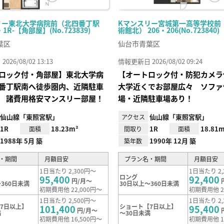
リー東北大学病院前（北四番丁駅
Kマンスリー宮城第一高等学校前
・1R-【角部屋】(No.723839)
術館北） 206・206(No.723840)
葉区
仙台市青葉区
26/08/02 13:13
情報更新日 2026/08/02 09:24
ロック付・角部屋】東北大学病
【オートロック付・防犯カメラ
番丁駅南へ徒歩圏内、近隣駐車
大学近くでお部屋広々 ソファ
 諸費用格安マンスリー部屋！
場・近隣駐車場あり！
仙山線「東照宮駅」
仙山線「東照宮駅」
アクセス
1R
18.23m²
1R
18.81m
面積
間取り
面積
1988年 5月 築
1990年 12月 築
築年数
・期間
月額目安
プラン名・期間
月額目安
1日当たり 2,300円～
1日当たり 2,
ロング
95,400
92,400
円/月～
360日未満
30日以上～360日未満
初期費用他 22,000円～
初期費用他 2
1日当たり 2,500円～
1日当たり 2,
7日以上】
ショート【7日以上】
101,400
95,400
円/月～
満
～30日未満
初期費用他 16,500円～
初期費用他 1