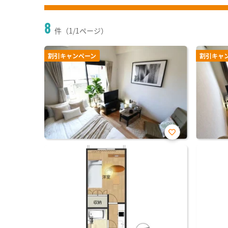
8
件（1/1ページ）
割引キャンペーン
割引キャ
お気
に入
り登
録