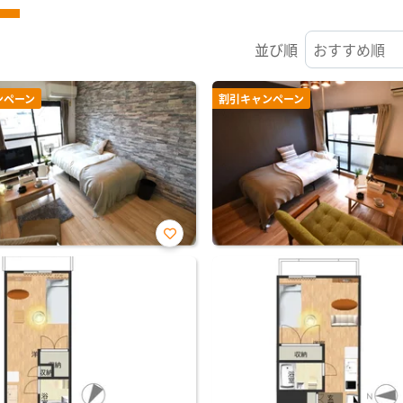
並び順
ンペーン
割引キャンペーン
お気
に入
り登
録