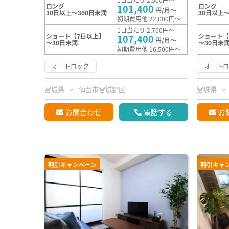
ロング
ロング
101,400
円/月～
30日以上～360日未満
30日以上～
初期費用他 22,000円～
1日当たり 2,700円～
ショート【7日以上】
ショート【
107,400
円/月～
～30日未満
～30日未
初期費用他 16,500円～
オートロック
オート
宮城県
仙台市宮城野区
宮城県
お問合わせ
電話する
お
割引キャンペーン
割引キャ