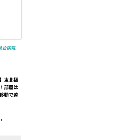
見台病院
】東北福
！部屋は
移動で遠
²