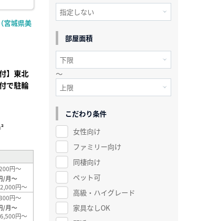
（宮城県美
部屋面積
付】東北
～
付で駐輪
こだわり条件
²
女性向け
ファミリー向け
同棲向け
200円～
ペット可
円/月～
2,000円～
高級・ハイグレード
300円～
家具なしOK
円/月～
6,500円～