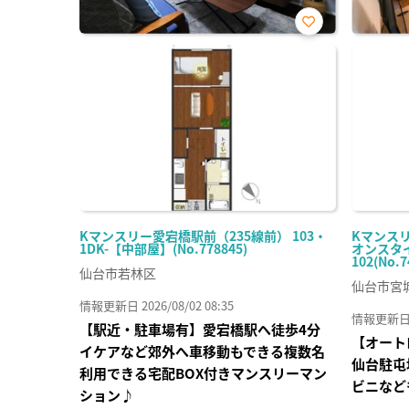
お気
に入
り登
録
Kマンスリー愛宕橋駅前（235線前） 103・
Kマンス
1DK-【中部屋】(No.778845)
オンスタイ
102(No.7
仙台市若林区
仙台市宮
情報更新日 2026/08/02 08:35
情報更新日 20
【駅近・駐車場有】愛宕橋駅へ徒歩4分
【オート
イケアなど郊外へ車移動もできる複数名
仙台駐屯
利用できる宅配BOX付きマンスリーマン
ビニなど
ション♪