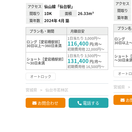
アクセス
仙山線「仙台駅」
アクセス
間取り
1DK
26.33m²
間取り
面積
築年数
2024年 4月 築
築年数
プラン名
プラン名・期間
月額目安
1日当たり 3,000円～
ロング
ロング【愛宕橋駅前】
116,400
30日以上～
円/月～
30日以上～360日未満
初期費用他 22,000円～
1日当たり 3,500円～
ショート【
ショート【愛宕橋駅前】
131,400
～30日未
円/月～
～30日未満
初期費用他 16,500円～
オート
オートロック
宮城県
宮城県
仙台市若林区
お
お問合わせ
電話する