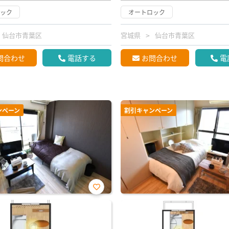
ロック
オートロック
仙台市青葉区
宮城県
仙台市青葉区
問合わせ
電話する
お問合わせ
電
ンペーン
割引キャンペーン
お気
に入
り登
録