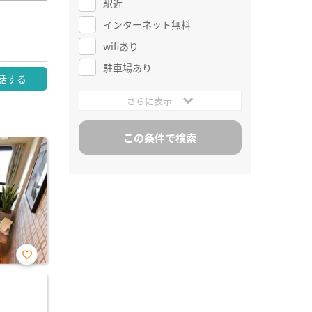
駅近
インターネット無料
wifiあり
駐車場あり
話する
さらに表示
お気
に入
り登
録