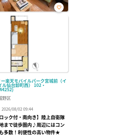
お気
に入
り登
録
リー楽天モバイルパーク宮城前（イ
ル仙台卸町西） 102・
44252)
城野区
26/08/02 09:44
ロック付・南向き】陸上自衛隊
地まで徒歩圏内♪周辺にはコン
も多数！利便性の高い物件★