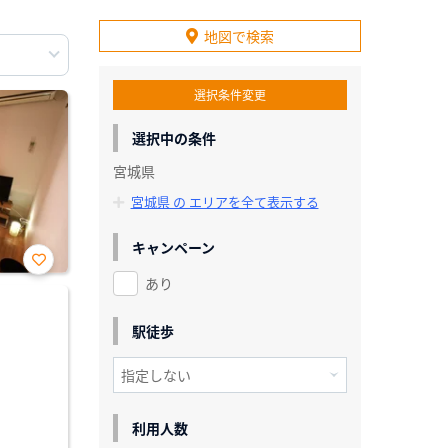
地図で検索
選択条件変更
選択中の条件
宮城県
宮城県 の エリアを全て表示する
キャンペーン
あり
お気
に入
り登
録
駅徒歩
利用人数