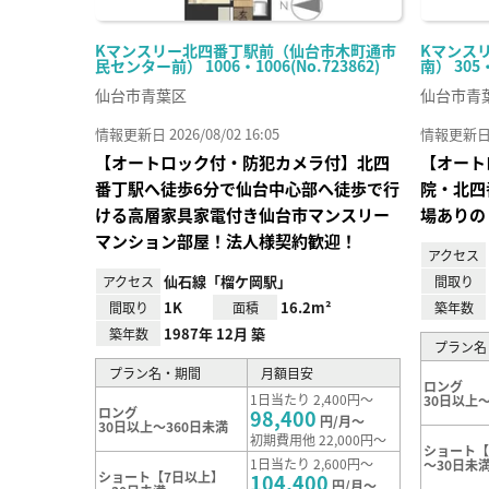
Kマンスリー北四番丁駅前（仙台市木町通市
Kマンス
民センター前） 1006・1006(No.723862)
南） 305
仙台市青葉区
仙台市青
情報更新日 2026/08/02 16:05
情報更新日 20
【オートロック付・防犯カメラ付】北四
【オート
番丁駅へ徒歩6分で仙台中心部へ徒歩で行
院・北四
ける高層家具家電付き仙台市マンスリー
場ありの
マンション部屋！法人様契約歓迎！
アクセス
仙石線「榴ケ岡駅」
アクセス
間取り
1K
16.2m²
間取り
面積
築年数
1987年 12月 築
築年数
プラン名
プラン名・期間
月額目安
ロング
1日当たり 2,400円～
30日以上～
ロング
98,400
円/月～
30日以上～360日未満
初期費用他 22,000円～
ショート【
1日当たり 2,600円～
～30日未
ショート【7日以上】
104,400
円/月～