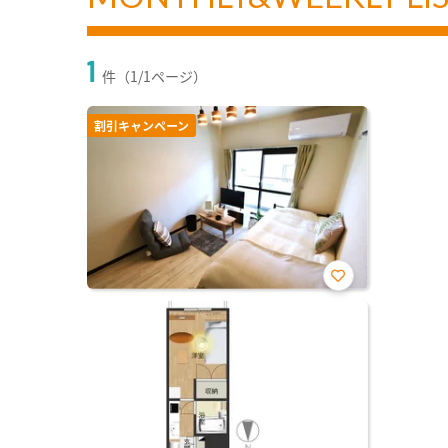
1
件（1/1ページ）
割引キャンペーン
お気
に入
り登
録