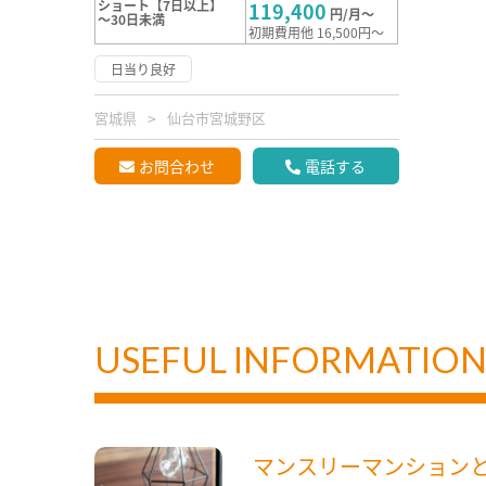
ショート【7日以上】
119,400
円/月～
～30日未満
初期費用他 16,500円～
日当り良好
宮城県
仙台市宮城野区
お問合わせ
電話する
USEFUL INFORMATIO
マンスリーマンション