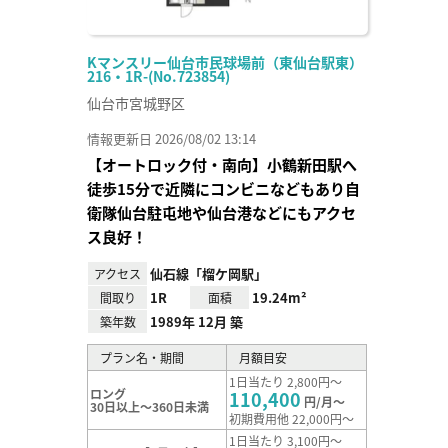
Kマンスリー仙台市民球場前（東仙台駅東）
216・1R-(No.723854)
仙台市宮城野区
情報更新日 2026/08/02 13:14
【オートロック付・南向】小鶴新田駅へ
徒歩15分で近隣にコンビニなどもあり自
衛隊仙台駐屯地や仙台港などにもアクセ
ス良好！
仙石線「榴ケ岡駅」
アクセス
1R
19.24m²
間取り
面積
1989年 12月 築
築年数
プラン名・期間
月額目安
1日当たり 2,800円～
ロング
110,400
円/月～
30日以上～360日未満
初期費用他 22,000円～
1日当たり 3,100円～