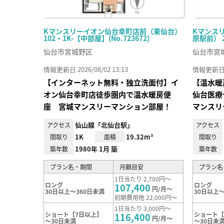
Kマンスリーイオン仙台幸町店前（東仙台）
Kマンス
102・1K-【中部屋】(No.723672)
原駅前） 20
仙台市宮城野区
仙台市宮
情報更新日 2026/08/02 13:13
情報更新日 20
【インターネット無料・独立洗面付】イ
【温水暖
オン仙台幸町店徒歩圏内で温水暖房便
仙台医療
座 宮城マンスリーマンション部屋！
マンスリ
仙山線「北仙台駅」
アクセス
アクセス
1K
19.32m²
間取り
面積
間取り
1980年 1月 築
築年数
築年数
プラン名・期間
月額目安
プラン名
1日当たり 2,700円～
ロング
ロング
107,400
円/月～
30日以上～360日未満
30日以上～
初期費用他 22,000円～
1日当たり 3,000円～
ショート【7日以上】
ショート【
116,400
円/月～
～30日未満
～30日未