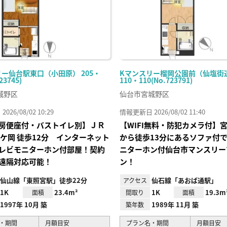
ー仙台駅東口（小田原） 205・
Kマンスリー榴岡公園前（仙塩街
23745)
110・110(No.723791)
城野区
仙台市宮城野区
26/08/02 10:29
情報更新日 2026/08/02 11:40
房便座付・バストイレ別】ＪＲ
【WIFI無料・防犯カメラ付】
榴ケ岡 徒歩12分 インターネット
から徒歩13分にあるソファ付
レビモニターホン付部屋！契約
ニターホン付仙台市マンスリー
遠隔対応可能！
ン！
仙山線「東照宮駅」徒歩22分
仙石線「あおば通駅」
アクセス
1K
23.4m²
1K
19.3m
面積
間取り
面積
1997年 10月 築
1989年 11月 築
築年数
・期間
月額目安
プラン名・期間
月額目安