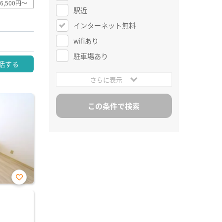
6,500円～
駅近
インターネット無料
wifiあり
駐車場あり
話する
さらに表示
お気
に入
り登
録