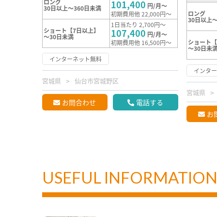
ロング
101,400
円/月～
30日以上～360日未満
ロング
初期費用他 22,000円～
30日以上～
1日当たり 2,700円～
ショート【7日以上】
107,400
円/月～
～30日未満
ショート【
初期費用他 16,500円～
～30日未
インターネット無料
インタ
宮城県
仙台市宮城野区
宮城県
お問合わせ
電話する
お
USEFUL INFORMATIO