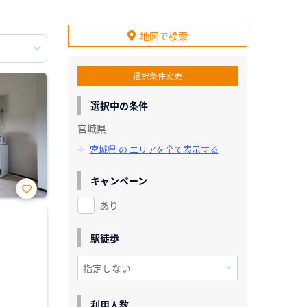
地図で検索
選択条件変更
選択中の条件
宮城県
宮城県 の エリアを全て表示する
キャンペーン
あり
お気
に入
り登
録
駅徒歩
利用人数