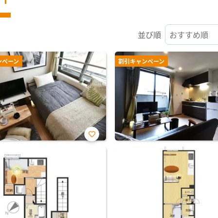
並び順
ンペーン
割引キャンペーン
お気
に入
り登
録