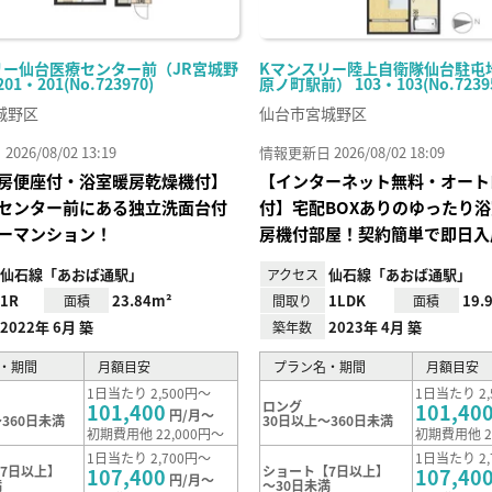
リー仙台医療センター前（JR宮城野
Kマンスリー陸上自衛隊仙台駐屯
1・201(No.723970)
原ノ町駅前） 103・103(No.7239
城野区
仙台市宮城野区
26/08/02 13:19
情報更新日 2026/08/02 18:09
房便座付・浴室暖房乾燥機付】
【インターネット無料・オート
センター前にある独立洗面台付
付】宅配BOXありのゆったり
ーマンション！
房機付部屋！契約簡単で即日入
仙石線「あおば通駅」
仙石線「あおば通駅」
アクセス
1R
23.84m²
1LDK
19.
面積
間取り
面積
2022年 6月 築
2023年 4月 築
築年数
・期間
月額目安
プラン名・期間
月額目安
1日当たり 2,500円～
1日当たり 2,
ロング
101,400
101,40
円/月～
360日未満
30日以上～360日未満
初期費用他 22,000円～
初期費用他 2
1日当たり 2,700円～
1日当たり 2,
7日以上】
ショート【7日以上】
107,400
107,40
円/月～
満
～30日未満