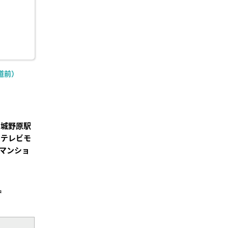
道前）
宮城野原駅
でテレビモ
マンショ
²