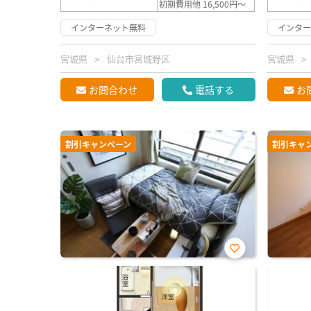
初期費用他 16,500円～
インターネット無料
インタ
宮城県
仙台市宮城野区
宮城県
お問合わせ
電話する
お
割引キャンペーン
割引キャ
お気
に入
り登
録