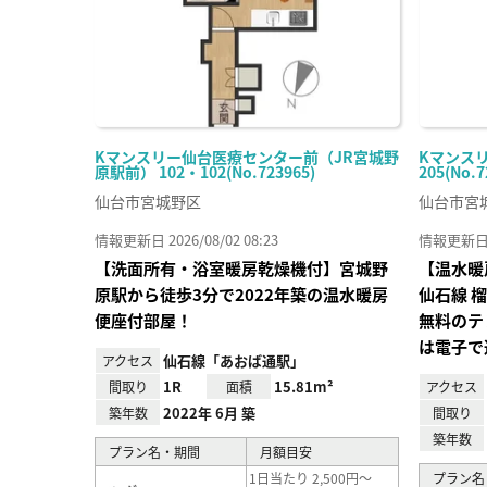
Kマンスリー仙台医療センター前（JR宮城野
Kマンスリ
原駅前） 102・102(No.723965)
205(No.7
仙台市宮城野区
仙台市宮
情報更新日 2026/08/02 08:23
情報更新日 20
【洗面所有・浴室暖房乾燥機付】宮城野
【温水暖
原駅から徒歩3分で2022年築の温水暖房
仙⽯線 
便座付部屋！
無料のテ
は電子で
仙石線「あおば通駅」
アクセス
1R
15.81m²
間取り
面積
アクセス
2022年 6月 築
築年数
間取り
築年数
プラン名・期間
月額目安
1日当たり 2,500円～
プラン名