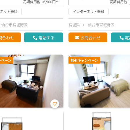
初期費用他 16,500円～
初期費用他 1
ーネット無料
インターネット無料
仙台市宮城野区
宮城県
仙台市宮城野区
問合わせ
電話する
お問合わせ
電
ンペーン
割引キャンペーン
お気
に入
り登
録