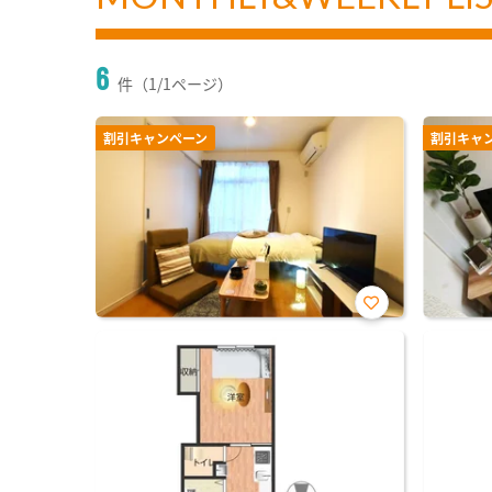
6
件（1/1ページ）
割引キャンペーン
割引キャ
お気
に入
り登
録