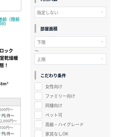
地前（陸前
50)
部屋面積
ロック
～
浴室乾燥暖
居！
こだわり条件
98m²
女性向け
ファミリー向け
同棲向け
500円～
0
ペット可
円/月～
2,000円～
高級・ハイグレード
700円～
0
家具なしOK
円/月～