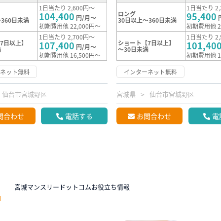
1日当たり 2,600円～
1日当たり 2,
ロング
104,400
95,400
円/月～
360日未満
30日以上～360日未満
初期費用他 22,000円～
初期費用他 2
1日当たり 2,700円～
1日当たり 2,
7日以上】
ショート【7日以上】
107,400
101,40
円/月～
満
～30日未満
初期費用他 16,500円～
初期費用他 1
ーネット無料
インターネット無料
仙台市宮城野区
宮城県
仙台市宮城野区
問合わせ
電話する
お問合わせ
電
N
宮城マンスリードットコムお役立ち情報