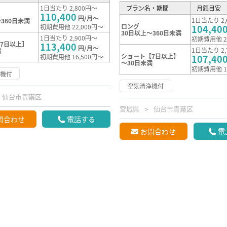
1日当たり 2,800円～
プラン名・期間
月額目安
110,400
円/月～
1日当たり 2,
360日未満
ロング
初期費用他 22,000円～
104,40
30日以上～360日未満
1日当たり 2,900円～
初期費用他 2
7日以上】
113,400
円/月～
1日当たり 2,
満
ショート【7日以上】
初期費用他 16,500円～
107,40
～30日未満
初期費用他 1
浄機付
空気清浄機付
仙台市青葉区
宮城県
仙台市青葉区
問合わせ
電話する
お問合わせ
電