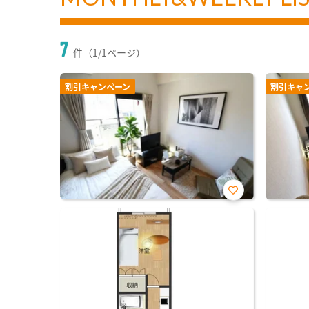
7
件（1/1ページ）
割引キャンペーン
割引キャ
お気
に入
り登
録