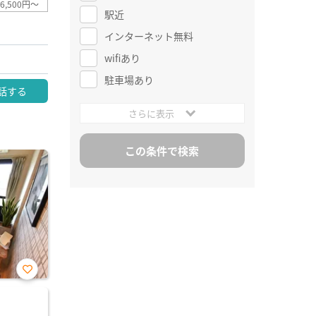
6,500円～
駅近
インターネット無料
wifiあり
駐車場あり
話する
さらに表示
お気
に入
り登
録