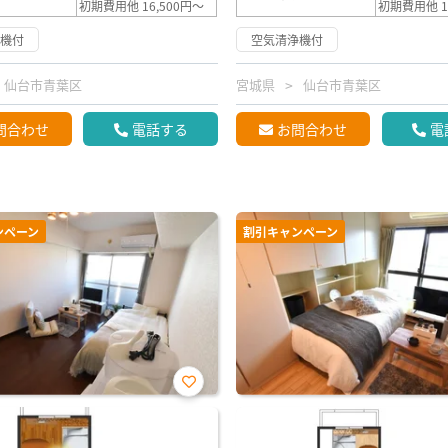
初期費用他 16,500円～
初期費用他 1
浄機付
空気清浄機付
仙台市青葉区
宮城県
仙台市青葉区
問合わせ
電話する
お問合わせ
電
ンペーン
割引キャンペーン
お気
に入
り登
録