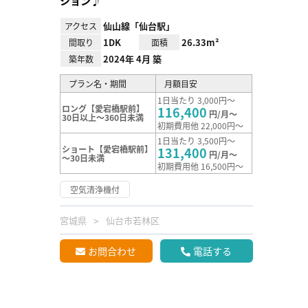
ション♪
仙山線「仙台駅」
アクセス
1DK
26.33m²
間取り
面積
2024年 4月 築
築年数
プラン名・期間
月額目安
1日当たり 3,000円～
ロング【愛宕橋駅前】
116,400
円/月～
30日以上～360日未満
初期費用他 22,000円～
1日当たり 3,500円～
ショート【愛宕橋駅前】
131,400
円/月～
～30日未満
初期費用他 16,500円～
空気清浄機付
宮城県
仙台市若林区
お問合わせ
電話する