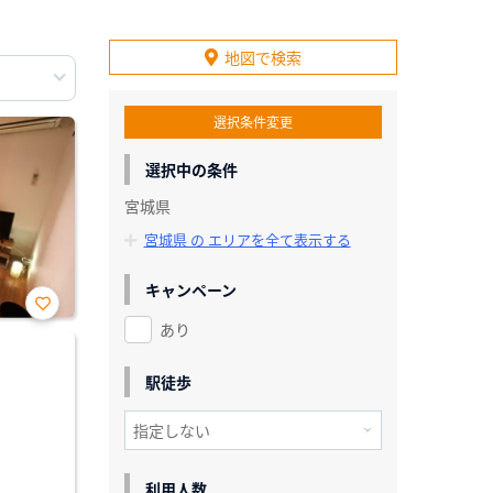
地図で検索
選択条件変更
選択中の条件
宮城県
宮城県 の エリアを全て表示する
キャンペーン
あり
お気
に入
り登
録
駅徒歩
利用人数