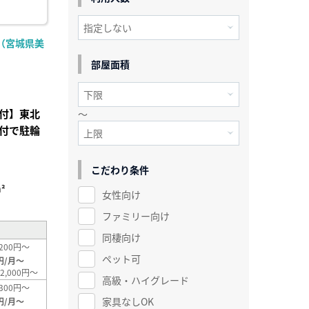
（宮城県美
部屋面積
付】東北
～
付で駐輪
こだわり条件
²
女性向け
ファミリー向け
同棲向け
200円～
ペット可
円/月～
2,000円～
高級・ハイグレード
300円～
家具なしOK
円/月～