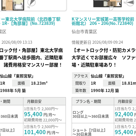
リー東北大学病院前（北四番丁駅
Kマンスリー宮城第一高等学校前
・1R-【角部屋】(No.723839)
術館北） 206・206(No.723840)
葉区
仙台市青葉区
26/08/09 13:13
情報更新日 2026/08/09 09:24
ロック付・角部屋】東北大学病
【オートロック付・防犯カメラ
番丁駅南へ徒歩圏内、近隣駐車
大学近くでお部屋広々 ソファ
 諸費用格安マンスリー部屋！
場・近隣駐車場あり！
仙山線「東照宮駅」
仙山線「東照宮駅」
アクセス
1R
18.23m²
1R
18.81m
面積
間取り
面積
1988年 5月 築
1990年 12月 築
築年数
・期間
月額目安
プラン名・期間
月額目安
1日当たり 2,300円～
1日当たり 2,
ロング
95,400
92,400
円/月～
360日未満
30日以上～360日未満
初期費用他 22,000円～
初期費用他 2
1日当たり 2,500円～
1日当たり 2,
7日以上】
ショート【7日以上】
101,400
95,400
円/月～
満
～30日未満