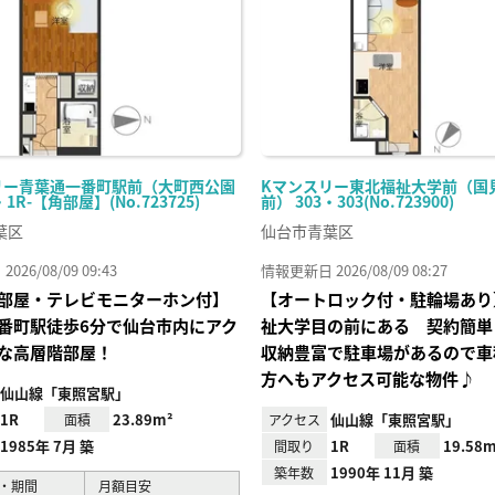
リー青葉通一番町駅前（大町西公園
Kマンスリー東北福祉大学前（国
・1R-【角部屋】(No.723725)
前） 303・303(No.723900)
葉区
仙台市青葉区
26/08/09 09:43
情報更新日 2026/08/09 08:27
部屋・テレビモニターホン付】
【オートロック付・駐輪場あり
番町駅徒歩6分で仙台市内にアク
祉大学目の前にある 契約簡単
な高層階部屋！
収納豊富で駐車場があるので車
方へもアクセス可能な物件♪
仙山線「東照宮駅」
1R
23.89m²
仙山線「東照宮駅」
面積
アクセス
1985年 7月 築
1R
19.58m
間取り
面積
1990年 11月 築
築年数
・期間
月額目安