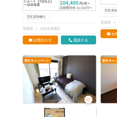
ショート【7日以上】
104,400
円/月～
～30日未満
初期費用他 16,500円～
空気清
空気清浄機付
宮城県
宮城県
仙台市青葉区
お
お問合わせ
電話する
割引キャンペーン
割引キャ
お気
に入
り登
録