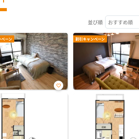
並び順
ンペーン
割引キャンペーン
お気
に入
り登
録