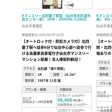
Kマンスリー北四番丁駅前（仙台市木町通市
Kマンス
民センター前） 1006・1006(No.723862)
南） 305
仙台市青葉区
仙台市青
情報更新日 2026/08/09 16:05
情報更新日 20
【オートロック付・防犯カメラ付】北四
【オート
番丁駅へ徒歩6分で仙台中心部へ徒歩で行
院・北四
ける高層家具家電付き仙台市マンスリー
場ありの
マンション部屋！法人様契約歓迎！
アクセス
仙石線「榴ケ岡駅」
アクセス
間取り
1K
16.2m²
間取り
面積
築年数
1987年 12月 築
築年数
プラン名
プラン名・期間
月額目安
ロング
1日当たり 2,400円～
30日以上～
ロング
98,400
円/月～
30日以上～360日未満
初期費用他 22,000円～
ショート【
1日当たり 2,600円～
～30日未