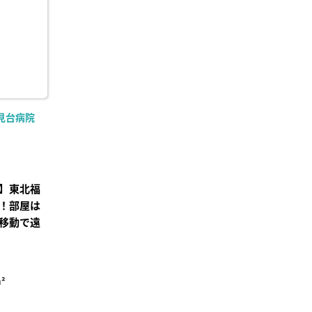
見台病院
】東北福
！部屋は
移動で遠
²