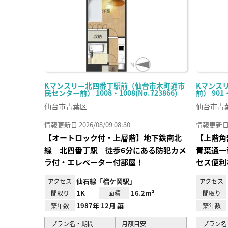
Kマンスリー北四番丁駅前（仙台市木町通市
Kマンス
民センター前） 1008・1008(No.723866)
前） 901
仙台市青葉区
仙台市青
情報更新日 2026/08/09 08:30
情報更新日 20
【オートロック付・上層階】地下鉄南北
【上階角
線 北四番丁駅 徒歩6分にある防犯カメ
青葉通一
ラ付・エレベーター付部屋！
セス便利
仙石線「榴ケ岡駅」
アクセス
アクセス
1K
16.2m²
間取り
面積
間取り
1987年 12月 築
築年数
築年数
プラン名・期間
月額目安
プラン名