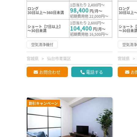
1日当たり 2,400円～
ロング
ロング
98,400
円/月～
30日以上～360日未満
30日以上～
初期費用他 22,000円～
1日当たり 2,600円～
ショート【7日以上】
ショート【
104,400
円/月～
～30日未満
～30日未
初期費用他 16,500円～
空気清浄機付
空気清
宮城県
仙台市青葉区
宮城県
お問合わせ
電話する
お
割引キャンペーン