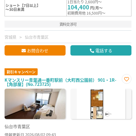
1日当たり 2,600円～
ショート【7日以上】
104,400
円/月～
～30日未満
初期費用他 16,500円～
賃料交渉可
宮城県
仙台市青葉区
お問合わせ
電話する
割引キャンペーン
Kマンスリー青葉通一番町駅前（大町西公園前） 901・1R-
【角部屋】(No.723725)
お気
に入
り登
録
仙台市青葉区
情報更新日 2026/08/02 09:43