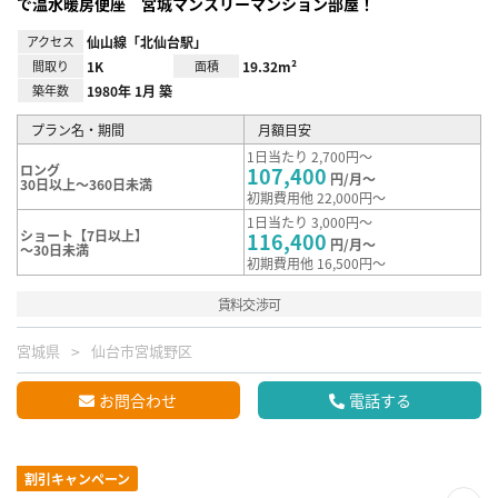
で温水暖房便座 宮城マンスリーマンション部屋！
アクセス
仙山線「北仙台駅」
間取り
1K
面積
19.32m²
築年数
1980年 1月 築
プラン名・期間
月額目安
1日当たり 2,700円～
ロング
107,400
円/月～
30日以上～360日未満
初期費用他 22,000円～
1日当たり 3,000円～
ショート【7日以上】
116,400
円/月～
～30日未満
初期費用他 16,500円～
賃料交渉可
宮城県
仙台市宮城野区
お問合わせ
電話する
割引キャンペーン