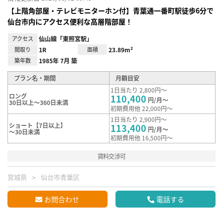
【上階角部屋・テレビモニターホン付】青葉通一番町駅徒歩6分で
仙台市内にアクセス便利な高層階部屋！
アクセス
仙山線「東照宮駅」
間取り
1R
面積
23.89m²
築年数
1985年 7月 築
プラン名・期間
月額目安
1日当たり 2,800円～
ロング
110,400
円/月～
30日以上～360日未満
初期費用他 22,000円～
1日当たり 2,900円～
ショート【7日以上】
113,400
円/月～
～30日未満
初期費用他 16,500円～
賃料交渉可
宮城県
仙台市青葉区
お問合わせ
電話する