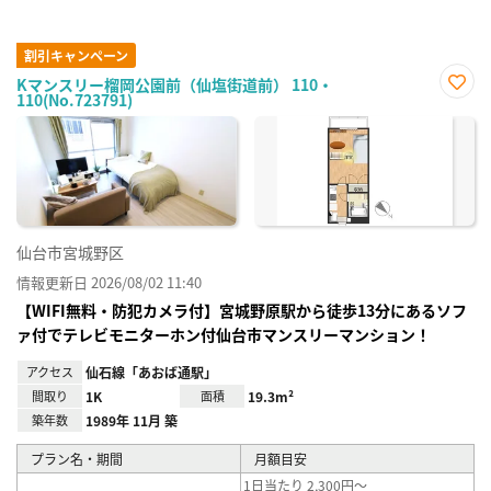
割引キャンペーン
Kマンスリー榴岡公園前（仙塩街道前） 110・
110(No.723791)
お気
に入
り登
録
仙台市宮城野区
情報更新日 2026/08/02 11:40
【WIFI無料・防犯カメラ付】宮城野原駅から徒歩13分にあるソフ
ァ付でテレビモニターホン付仙台市マンスリーマンション！
アクセス
仙石線「あおば通駅」
間取り
1K
面積
19.3m²
築年数
1989年 11月 築
プラン名・期間
月額目安
1日当たり 2,300円～