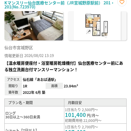
Kマンスリー仙台医療センター前（JR宮城野原駅前） 201・
201(No.723970)
お気
に入
り登
録
仙台市宮城野区
情報更新日 2026/08/02 13:19
【温水暖房便座付・浴室暖房乾燥機付】仙台医療センター前にあ
る独立洗面台付マンスリーマンション！
アクセス
仙石線「あおば通駅」
間取り
1R
面積
23.84m²
築年数
2022年 6月 築
プラン名・期間
月額目安
1日当たり 2,500円～
ロング
101,400
円/月～
30日以上～360日未満
初期費用他 22,000円～
1日当たり 2,700円～
ショート【7日以上】