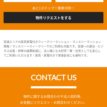
あと1ステップ！簡単30秒！
物件リクエストをする
宮城エリアの家具家電付きウィークリーマンション・マンスリーマンション
情報！マンスリー＋ウィークリーでのご利用も可能です。宮城への連泊・ビジ
ネス出張・研修の経費削減に、法人様にも大好評！寮・社宅としても安心し
てご利用いただけます！家具・家電付きで単身赴任にも便利です。
CONTACT US
物件に関するお問合わせや法人契約等、
お気軽にリクエスト・お問合わせください。