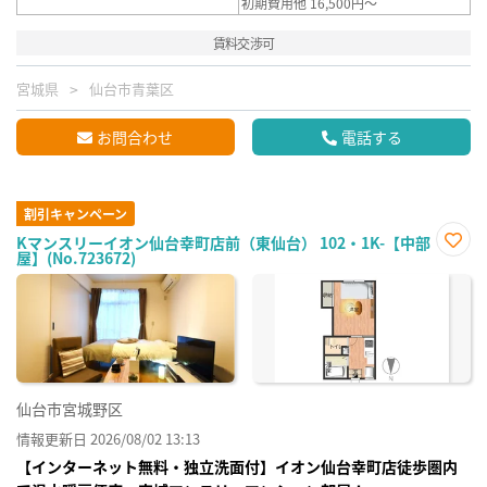
初期費用他 16,500円～
賃料交渉可
宮城県
仙台市青葉区
お問合わせ
電話する
割引キャンペーン
Kマンスリーイオン仙台幸町店前（東仙台） 102・1K-【中部
屋】(No.723672)
お気
に入
り登
録
仙台市宮城野区
情報更新日 2026/08/02 13:13
【インターネット無料・独立洗面付】イオン仙台幸町店徒歩圏内