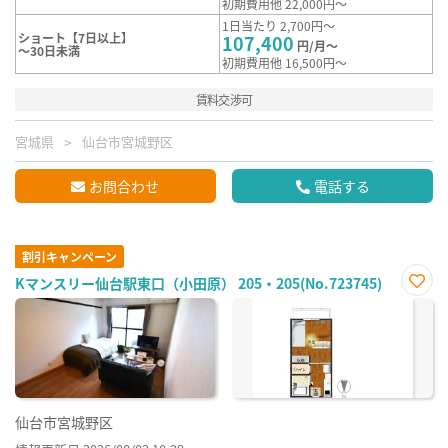
初期費用他 22,000円～
1日当たり 2,700円～
ショート【7日以上】
107,400
円/月～
～30日未満
初期費用他 16,500円～
賃料交渉可
宮城県
仙台市宮城野区
お問合わせ
電話する
割引キャンペーン
Kマンスリー仙台駅東口（小田原） 205・205(No.723745)
お気
に入
り登
録
仙台市宮城野区