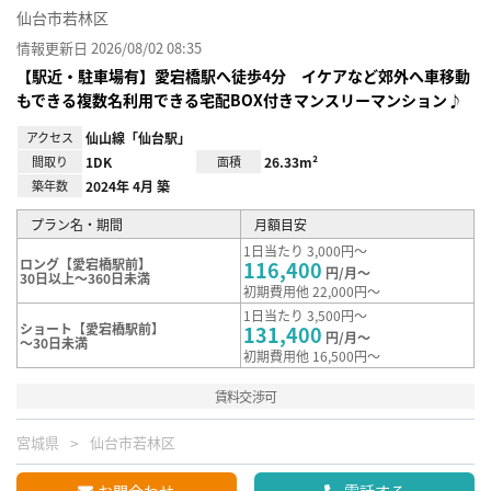
仙台市若林区
情報更新日 2026/08/02 08:35
【駅近・駐車場有】愛宕橋駅へ徒歩4分 イケアなど郊外へ車移動
もできる複数名利用できる宅配BOX付きマンスリーマンション♪
アクセス
仙山線「仙台駅」
間取り
1DK
面積
26.33m²
築年数
2024年 4月 築
プラン名・期間
月額目安
1日当たり 3,000円～
ロング【愛宕橋駅前】
116,400
円/月～
30日以上～360日未満
初期費用他 22,000円～
1日当たり 3,500円～
ショート【愛宕橋駅前】
131,400
円/月～
～30日未満
初期費用他 16,500円～
賃料交渉可
宮城県
仙台市若林区
お問合わせ
電話する