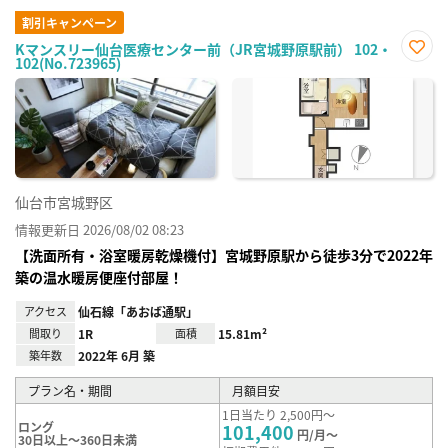
割引キャンペーン
Kマンスリー仙台医療センター前（JR宮城野原駅前） 102・
102(No.723965)
お気
に入
り登
録
仙台市宮城野区
情報更新日 2026/08/02 08:23
【洗面所有・浴室暖房乾燥機付】宮城野原駅から徒歩3分で2022年
築の温水暖房便座付部屋！
アクセス
仙石線「あおば通駅」
間取り
1R
面積
15.81m²
築年数
2022年 6月 築
プラン名・期間
月額目安
1日当たり 2,500円～
ロング
101,400
円/月～
30日以上～360日未満