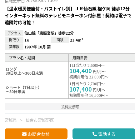
情報更新日 2026/08/02 10:29
【温水暖房便座付・バストイレ別】ＪＲ仙⽯線 榴ケ岡 徒歩12分
インターネット無料のテレビモニターホン付部屋！契約は電子で
遠隔対応可能！
アクセス
仙山線「東照宮駅」徒歩22分
間取り
1K
面積
23.4m²
築年数
1997年 10月 築
プラン名・期間
月額目安
1日当たり 2,600円～
ロング
104,400
円/月～
30日以上～360日未満
初期費用他 22,000円～
1日当たり 2,700円～
ショート【7日以上】
107,400
円/月～
～30日未満
初期費用他 16,500円～
賃料交渉可
宮城県
仙台市宮城野区
お問合わせ
電話する