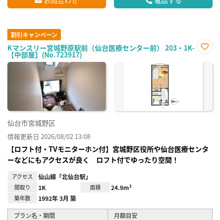
割引キャンペーン
Kマンスリー宮城野原駅前（仙台医療センター前） 203・1K-
【中部屋】(No.723917)
お気
に入
り登
録
仙台市宮城野区
情報更新日 2026/08/02 13:08
【ロフト付・TVモニターホン付】宮城野区役所や仙台医療センタ
ーなどにもアクセスが良く ロフト付でゆったり空間！
アクセス
仙山線「北仙台駅」
間取り
1K
面積
24.9m²
築年数
1992年 3月 築
プラン名・期間
月額目安