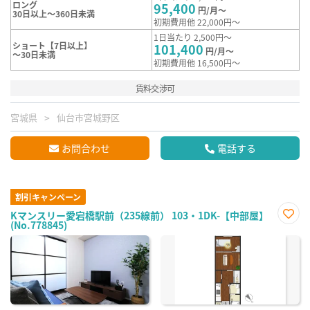
ロング
95,400
円/月～
30日以上～360日未満
初期費用他 22,000円～
1日当たり 2,500円～
ショート【7日以上】
101,400
円/月～
～30日未満
初期費用他 16,500円～
賃料交渉可
宮城県
仙台市宮城野区
お問合わせ
電話する
割引キャンペーン
Kマンスリー愛宕橋駅前（235線前） 103・1DK-【中部屋】
(No.778845)
お気
に入
り登
録