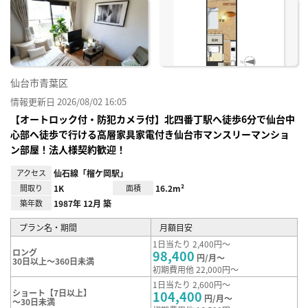
に入
り登
録
仙台市青葉区
情報更新日 2026/08/02 16:05
【オートロック付・防犯カメラ付】北四番丁駅へ徒歩6分で仙台中
心部へ徒歩で行ける高層家具家電付き仙台市マンスリーマンショ
ン部屋！法人様契約歓迎！
アクセス
仙石線「榴ケ岡駅」
間取り
1K
面積
16.2m²
築年数
1987年 12月 築
プラン名・期間
月額目安
1日当たり 2,400円～
ロング
98,400
円/月～
30日以上～360日未満
初期費用他 22,000円～
1日当たり 2,600円～
ショート【7日以上】
104,400
円/月～
～30日未満