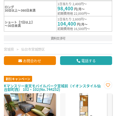
1日当たり 2,400円～
ロング
98,400
円/月～
30日以上～360日未満
初期費用他 22,000円～
1日当たり 2,600円～
ショート【7日以上】
104,400
円/月～
～30日未満
初期費用他 16,500円～
賃料交渉可
宮城県
仙台市宮城野区
お問合わせ
電話する
割引キャンペーン
Kマンスリー楽天モバイルパーク宮城前（イオンスタイル仙
台卸町西） 102・102(No.744252)
お気
に入
り登
録