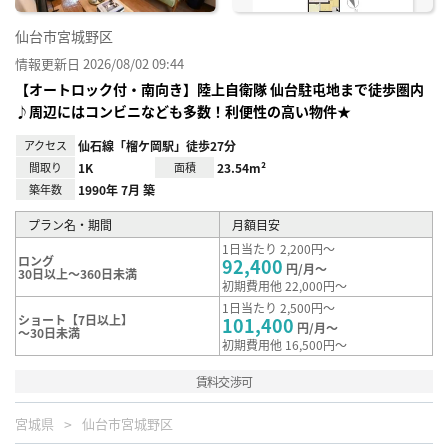
仙台市宮城野区
情報更新日 2026/08/02 09:44
【オートロック付・南向き】陸上自衛隊 仙台駐屯地まで徒歩圏内
♪周辺にはコンビニなども多数！利便性の高い物件★
アクセス
仙石線「榴ケ岡駅」徒歩27分
間取り
1K
面積
23.54m²
築年数
1990年 7月 築
プラン名・期間
月額目安
1日当たり 2,200円～
ロング
92,400
円/月～
30日以上～360日未満
初期費用他 22,000円～
1日当たり 2,500円～
ショート【7日以上】
101,400
円/月～
～30日未満
初期費用他 16,500円～
賃料交渉可
宮城県
仙台市宮城野区