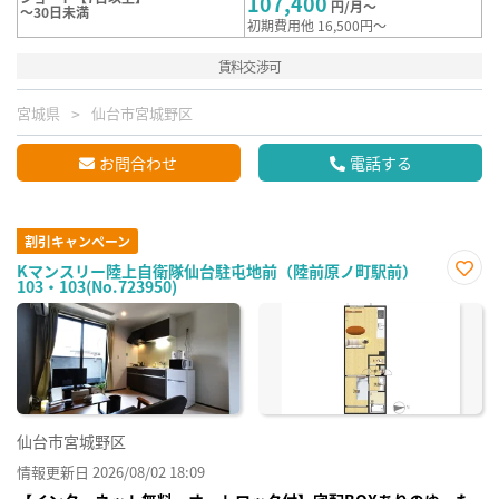
107,400
円/月～
～30日未満
初期費用他 16,500円～
賃料交渉可
宮城県
仙台市宮城野区
お問合わせ
電話する
割引キャンペーン
Kマンスリー陸上自衛隊仙台駐屯地前（陸前原ノ町駅前）
103・103(No.723950)
お気
に入
り登
録
仙台市宮城野区
情報更新日 2026/08/02 18:09