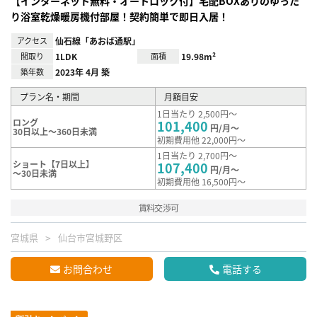
【インターネット無料・オートロック付】宅配BOXありのゆった
り浴室乾燥暖房機付部屋！契約簡単で即日入居！
アクセス
仙石線「あおば通駅」
間取り
1LDK
面積
19.98m²
築年数
2023年 4月 築
プラン名・期間
月額目安
1日当たり 2,500円～
ロング
101,400
円/月～
30日以上～360日未満
初期費用他 22,000円～
1日当たり 2,700円～
ショート【7日以上】
107,400
円/月～
～30日未満
初期費用他 16,500円～
賃料交渉可
宮城県
仙台市宮城野区
お問合わせ
電話する