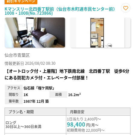
割引キャンペーン
Kマンスリー北四番丁駅前（仙台市木町通市民センター前）
1008・1008(No.723866)
お気
に入
り登
録
仙台市青葉区
情報更新日 2026/08/02 08:30
【オートロック付・上層階】地下鉄南北線 北四番丁駅 徒歩6分
にある防犯カメラ付・エレベーター付部屋！
アクセス
仙石線「榴ケ岡駅」
間取り
1K
面積
16.2m²
築年数
1987年 12月 築
プラン名・期間
月額目安
1日当たり 2,400円～
ロング
98,400
円/月～
30日以上～360日未満
初期費用他 22,000円～