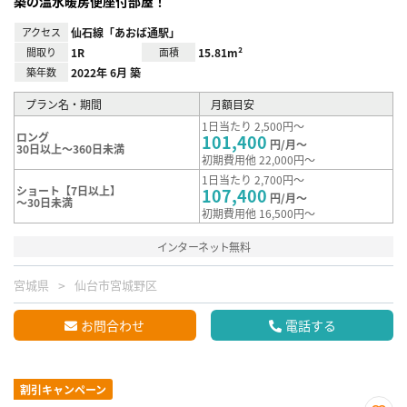
築の温水暖房便座付部屋！
アクセス
仙石線「あおば通駅」
間取り
1R
面積
15.81m²
築年数
2022年 6月 築
プラン名・期間
月額目安
1日当たり 2,500円～
ロング
101,400
円/月～
30日以上～360日未満
初期費用他 22,000円～
1日当たり 2,700円～
ショート【7日以上】
107,400
円/月～
～30日未満
初期費用他 16,500円～
インターネット無料
宮城県
仙台市宮城野区
お問合わせ
電話する
割引キャンペーン