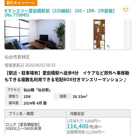
割引キャンペーン
Kマンスリー愛宕橋駅前（235線前） 103・1DK-【中部屋】
(No.778845)
お気
に入
り登
録
仙台市若林区
情報更新日 2026/08/02 08:35
【駅近・駐車場有】愛宕橋駅へ徒歩4分 イケアなど郊外へ車移動
もできる複数名利用できる宅配BOX付きマンスリーマンション♪
アクセス
仙山線「仙台駅」
間取り
1DK
面積
26.33m²
築年数
2024年 4月 築
プラン名・期間
月額目安
1日当たり 3,000円～
ロング【愛宕橋駅前】
116,400
円/月～
30日以上～360日未満
初期費用他 22,000円～