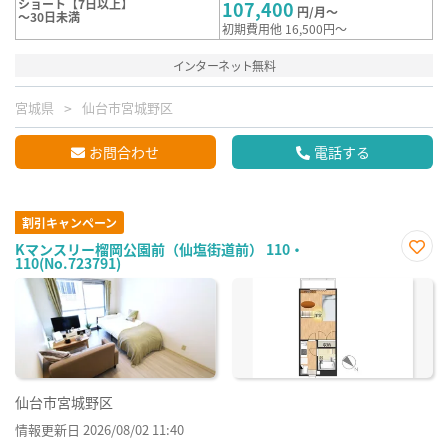
ショート【7日以上】
107,400
円/月～
～30日未満
初期費用他 16,500円～
インターネット無料
宮城県
仙台市宮城野区
お問合わせ
電話する
割引キャンペーン
Kマンスリー榴岡公園前（仙塩街道前） 110・
110(No.723791)
お気
に入
り登
録
仙台市宮城野区
情報更新日 2026/08/02 11:40