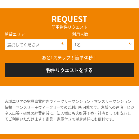
REQUEST
簡単物件リクエスト
希望エリア
利用人数
あと1ステップ！簡単30秒！
物件リクエストをする
宮城エリアの家具家電付きウィークリーマンション・マンスリーマンション
情報！マンスリー＋ウィークリーでのご利用も可能です。宮城への連泊・ビジ
ネス出張・研修の経費削減に、法人様にも大好評！寮・社宅としても安心し
てご利用いただけます！家具・家電付きで単身赴任にも便利です。