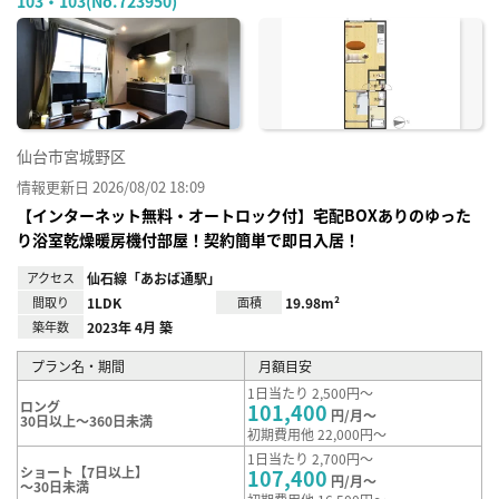
103・103(No.723950)
お気
に入
り登
録
仙台市宮城野区
情報更新日 2026/08/02 18:09
【インターネット無料・オートロック付】宅配BOXありのゆった
り浴室乾燥暖房機付部屋！契約簡単で即日入居！
アクセス
仙石線「あおば通駅」
間取り
1LDK
面積
19.98m²
築年数
2023年 4月 築
プラン名・期間
月額目安
1日当たり 2,500円～
ロング
101,400
円/月～
30日以上～360日未満
初期費用他 22,000円～
1日当たり 2,700円～
ショート【7日以上】
107,400
円/月～
～30日未満