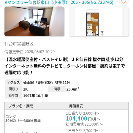
Kマンスリー仙台駅東口（小田原） 205・205(No.723745)
お気
に入
り登
録
仙台市宮城野区
情報更新日 2026/08/02 10:29
【温水暖房便座付・バストイレ別】ＪＲ仙⽯線 榴ケ岡 徒歩12分
インターネット無料のテレビモニターホン付部屋！契約は電子で
遠隔対応可能！
アクセス
仙山線「東照宮駅」徒歩22分
間取り
1K
面積
23.4m²
築年数
1997年 10月 築
プラン名・期間
月額目安
1日当たり 2,600円～
ロング
104,400
円/月～
30日以上～360日未満
初期費用他 22,000円～
1日当たり 2,700円～