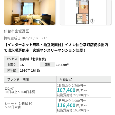
に入
り登
録
仙台市宮城野区
情報更新日 2026/08/02 13:13
【インターネット無料・独立洗面付】イオン仙台幸町店徒歩圏内
で温水暖房便座 宮城マンスリーマンション部屋！
アクセス
仙山線「北仙台駅」
間取り
1K
面積
19.32m²
築年数
1980年 1月 築
プラン名・期間
月額目安
1日当たり 2,700円～
ロング
107,400
円/月～
30日以上～360日未満
初期費用他 22,000円～
1日当たり 3,000円～
ショート【7日以上】
116,400
円/月～
～30日未満
初期費用他 16,500円～