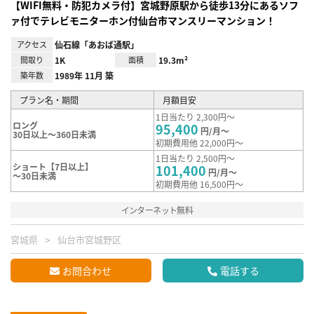
【WIFI無料・防犯カメラ付】宮城野原駅から徒歩13分にあるソフ
ァ付でテレビモニターホン付仙台市マンスリーマンション！
アクセス
仙石線「あおば通駅」
間取り
1K
面積
19.3m²
築年数
1989年 11月 築
プラン名・期間
月額目安
1日当たり 2,300円～
ロング
95,400
円/月～
30日以上～360日未満
初期費用他 22,000円～
1日当たり 2,500円～
ショート【7日以上】
101,400
円/月～
～30日未満
初期費用他 16,500円～
インターネット無料
宮城県
仙台市宮城野区
お問合わせ
電話する