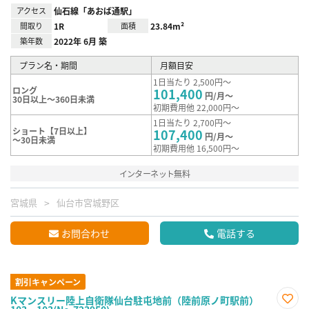
アクセス
仙石線「あおば通駅」
間取り
1R
面積
23.84m²
築年数
2022年 6月 築
プラン名・期間
月額目安
1日当たり 2,500円～
ロング
101,400
円/月～
30日以上～360日未満
初期費用他 22,000円～
1日当たり 2,700円～
ショート【7日以上】
107,400
円/月～
～30日未満
初期費用他 16,500円～
インターネット無料
宮城県
仙台市宮城野区
お問合わせ
電話する
割引キャンペーン
Kマンスリー陸上自衛隊仙台駐屯地前（陸前原ノ町駅前）