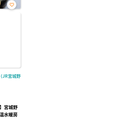
お気
に入
り登
録
（JR宮城野
】宮城野
の温水暖房