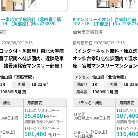
リー東北大学病院前（北四番丁駅
Kマンスリーイオン仙台幸町店前
・1R-【角部屋】(No.723839)
102・1K-【中部屋】(No.723672)
葉区
仙台市宮城野区
26/08/02 13:13
情報更新日 2026/08/02 13:13
ロック付・角部屋】東北大学病
【インターネット無料・独立洗
番丁駅南へ徒歩圏内、近隣駐車
オン仙台幸町店徒歩圏内で温水
 諸費用格安マンスリー部屋！
座 宮城マンスリーマンション
仙山線「東照宮駅」
仙山線「北仙台駅」
アクセス
1R
18.23m²
1K
19.32m
面積
間取り
面積
1988年 5月 築
1980年 1月 築
築年数
・期間
月額目安
プラン名・期間
月額目安
1日当たり 2,300円～
1日当たり 2,
ロング
95,400
107,40
円/月～
360日未満
30日以上～360日未満
初期費用他 22,000円～
初期費用他 2
1日当たり 2,500円～
1日当たり 3,
7日以上】
ショート【7日以上】
101,400
116,40
円/月～
満
～30日未満