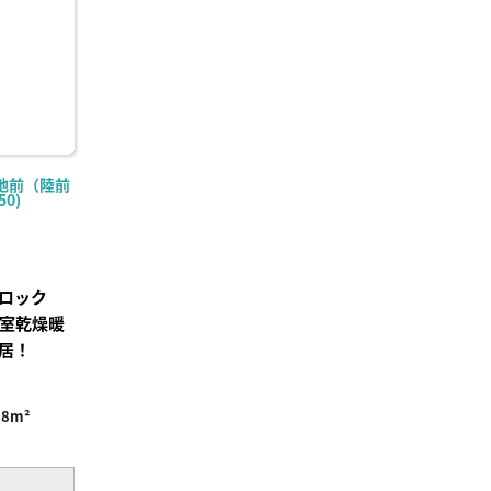
地前（陸前
50)
ロック
浴室乾燥暖
居！
98m²