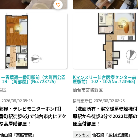
お気
に入
り登
録
リー青葉通一番町駅前（大町西公園
Kマンスリー仙台医療センター前
・1R-【角部屋】(No.723725)
原駅前） 102・102(No.723965)
葉区
仙台市宮城野区
26/08/02 09:43
情報更新日 2026/08/02 08:23
部屋・テレビモニターホン付】
【洗面所有・浴室暖房乾燥機付
番町駅徒歩6分で仙台市内にアク
原駅から徒歩3分で2022年築
な高層階部屋！
便座付部屋！
仙山線「東照宮駅」
仙石線「あおば通駅」
アクセス