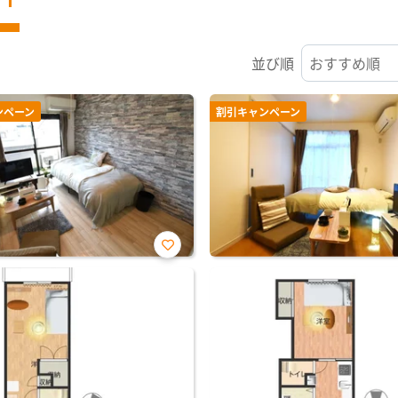
並び順
ンペーン
割引キャンペーン
お気
に入
り登
録