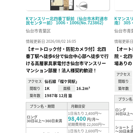
Kマンスリー北四番丁駅前（仙台市木町通市
Kマンス
民センター前） 1006・1006(No.723862)
南） 305
仙台市青葉区
仙台市青
情報更新日 2026/08/02 16:05
情報更新日 20
【オートロック付・防犯カメラ付】北四
【オート
番丁駅へ徒歩6分で仙台中心部へ徒歩で行
院・北四
ける高層家具家電付き仙台市マンスリー
場ありの
マンション部屋！法人様契約歓迎！
アクセス
仙石線「榴ケ岡駅」
アクセス
間取り
1K
16.2m²
間取り
面積
築年数
1987年 12月 築
築年数
プラン名
プラン名・期間
月額目安
ロング
1日当たり 2,400円～
30日以上～
ロング
98,400
円/月～
30日以上～360日未満
初期費用他 22,000円～
ショート【
1日当たり 2,600円～
～30日未