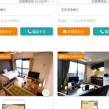
初期費用他 16,500円～
初期費用他 1
浄機付
空気清浄機付
仙台市青葉区
宮城県
仙台市宮城野区
問合わせ
電話する
お問合わせ
電
ンペーン
割引キャンペーン
お気
に入
り登
録