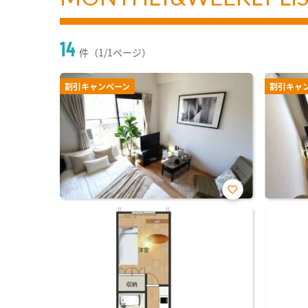
14
件（1/1ページ）
割引キャンペーン
割引キャ
お気
に入
り登
録