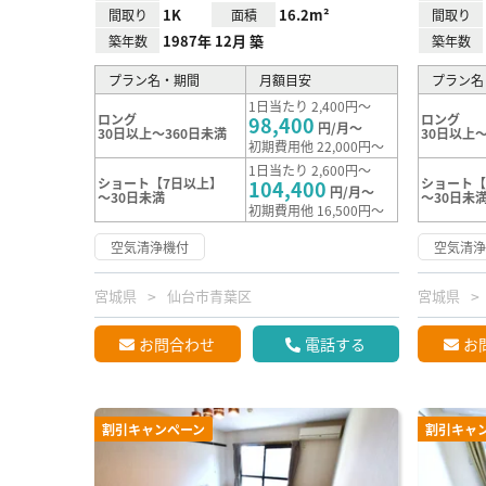
1K
16.2m²
間取り
面積
間取り
1987年 12月 築
築年数
築年数
プラン名・期間
月額目安
プラン名
1日当たり 2,400円～
ロング
ロング
98,400
円/月～
30日以上～360日未満
30日以上～
初期費用他 22,000円～
1日当たり 2,600円～
ショート【7日以上】
ショート【
104,400
円/月～
～30日未満
～30日未
初期費用他 16,500円～
空気清浄機付
空気清
宮城県
仙台市青葉区
宮城県
お問合わせ
電話する
お
割引キャンペーン
割引キャ