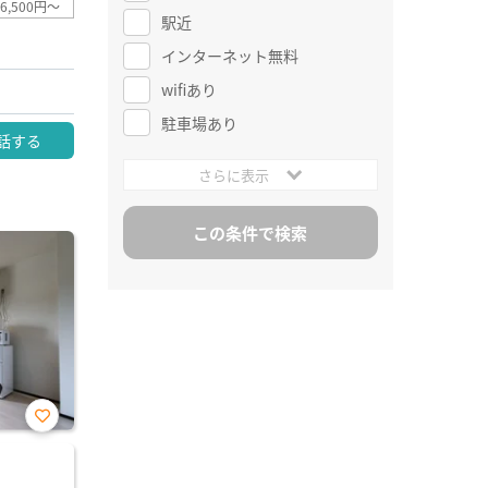
6,500円～
駅近
インターネット無料
wifiあり
駐車場あり
話する
さらに表示
お気
に入
り登
録