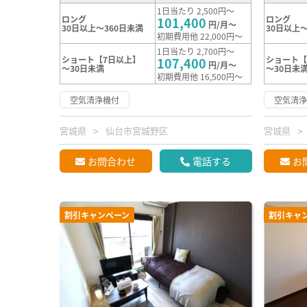
1日当たり 2,500円～
ロング
ロング
101,400
円/月～
30日以上～360日未満
30日以上～
初期費用他 22,000円～
1日当たり 2,700円～
ショート【7日以上】
ショート【
107,400
円/月～
～30日未満
～30日未
初期費用他 16,500円～
空気清浄機付
空気清
宮城県
仙台市宮城野区
宮城県
お問合わせ
電話する
お
割引キャンペーン
割引キャ