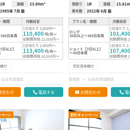
1R
23.89m²
1R
15.81m
面積
間取り
面積
1985年 7月 築
2022年 6月 築
築年数
・期間
月額目安
プラン名・期間
月額目安
1日当たり 2,800円～
1日当たり 2,
ロング
110,400
101,40
円/月～
360日未満
30日以上～360日未満
初期費用他 22,000円～
初期費用他 2
1日当たり 2,900円～
1日当たり 2,
7日以上】
ショート【7日以上】
113,400
107,40
円/月～
満
～30日未満
初期費用他 16,500円～
初期費用他 1
浄機付
空気清浄機付
仙台市青葉区
宮城県
仙台市宮城野区
問合わせ
電話する
お問合わせ
電
ンペーン
割引キャンペーン