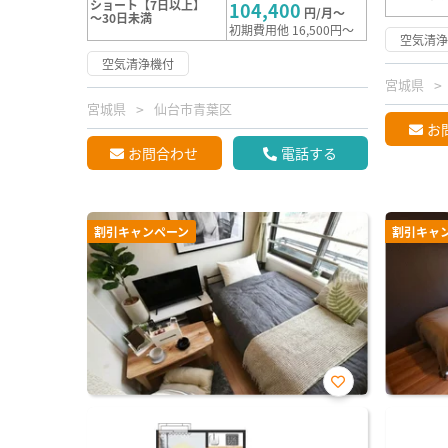
ショート【7日以上】
104,400
円/月～
～30日未満
初期費用他 16,500円～
空気清
空気清浄機付
宮城県
宮城県
仙台市青葉区
お
お問合わせ
電話する
割引キャンペーン
割引キャ
お気
に入
り登
録