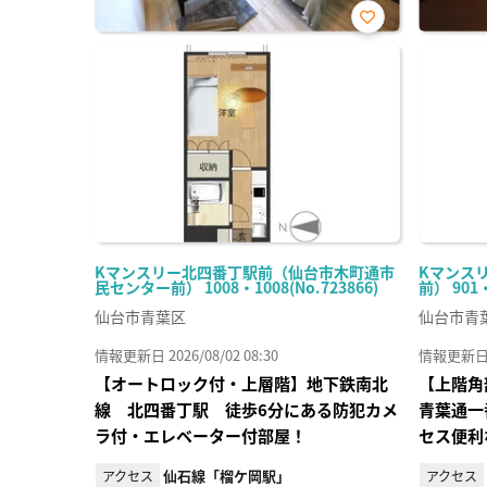
お気
に入
り登
録
Kマンスリー北四番丁駅前（仙台市木町通市
Kマンス
民センター前） 1008・1008(No.723866)
前） 901
仙台市青葉区
仙台市青
情報更新日 2026/08/02 08:30
情報更新日 20
【オートロック付・上層階】地下鉄南北
【上階角
線 北四番丁駅 徒歩6分にある防犯カメ
青葉通一
ラ付・エレベーター付部屋！
セス便利
仙石線「榴ケ岡駅」
アクセス
アクセス