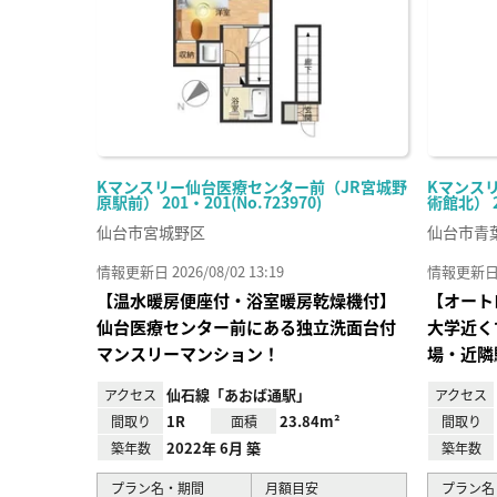
Kマンスリー仙台医療センター前（JR宮城野
Kマンス
原駅前） 201・201(No.723970)
術館北） 20
仙台市宮城野区
仙台市青
情報更新日 2026/08/02 13:19
情報更新日 20
【温水暖房便座付・浴室暖房乾燥機付】
【オート
仙台医療センター前にある独立洗面台付
大学近く
マンスリーマンション！
場・近隣
仙石線「あおば通駅」
アクセス
アクセス
1R
23.84m²
間取り
面積
間取り
2022年 6月 築
築年数
築年数
プラン名・期間
月額目安
プラン名