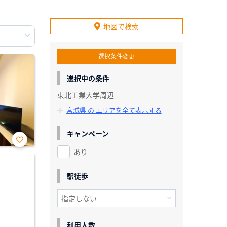
地図で検索
選択条件変更
選択中の条件
東北工業大学周辺
宮城県 の エリアを全て表示する
キャンペーン
あり
お気
に入
り登
録
駅徒歩
利用人数