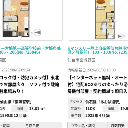
リー宮城第一高等学校前（宮城県美
Kマンスリー陸上自衛隊仙台駐屯
6・206(No.723840)
原ノ町駅前） 103・103(No.7239
葉区
仙台市宮城野区
26/08/02 09:24
情報更新日 2026/08/02 18:09
ロック付・防犯カメラ付】東北
【インターネット無料・オート
でお部屋広々 ソファ付で駐輪
付】宅配BOXありのゆったり
駐車場あり！
房機付部屋！契約簡単で即日入
仙山線「東照宮駅」
仙石線「あおば通駅」
アクセス
1R
18.81m²
1LDK
19.
面積
間取り
面積
1990年 12月 築
2023年 4月 築
築年数
・期間
月額目安
プラン名・期間
月額目安