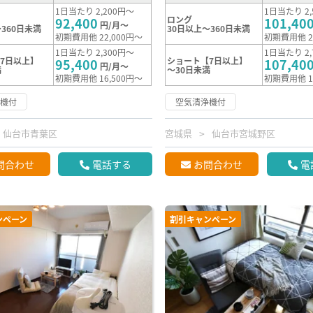
1日当たり 2,200円～
1日当たり 2,
ロング
92,400
101,40
円/月～
360日未満
30日以上～360日未満
初期費用他 22,000円～
初期費用他 2
1日当たり 2,300円～
1日当たり 2,
7日以上】
ショート【7日以上】
95,400
107,40
円/月～
満
～30日未満
初期費用他 16,500円～
初期費用他 1
浄機付
空気清浄機付
仙台市青葉区
宮城県
仙台市宮城野区
問合わせ
電話する
お問合わせ
電
ンペーン
割引キャンペーン