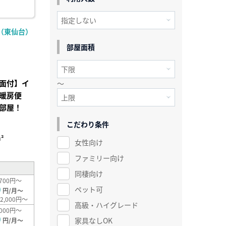
（東仙台）
部屋面積
面付】イ
～
暖房便
部屋！
こだわり条件
²
女性向け
ファミリー向け
同棲向け
700円～
0
ペット可
円/月～
2,000円～
高級・ハイグレード
000円～
0
家具なしOK
円/月～