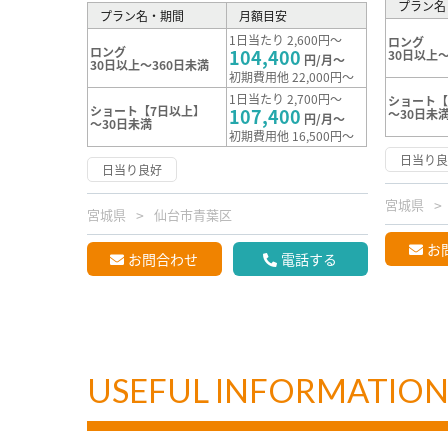
プラン名
プラン名・期間
月額目安
1日当たり 2,600円～
ロング
ロング
104,400
30日以上～
円/月～
30日以上～360日未満
初期費用他 22,000円～
1日当たり 2,700円～
ショート【
ショート【7日以上】
107,400
～30日未
円/月～
～30日未満
初期費用他 16,500円～
日当り
日当り良好
宮城県
宮城県
仙台市青葉区
お
お問合わせ
電話する
USEFUL INFORMATIO