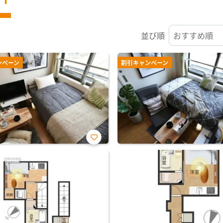
並び順
ンペーン
割引キャンペーン
お気
に入
り登
録