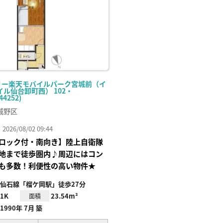
リー楽天モバイルパーク宮城前（イ
ル仙台卸町西） 102・
44252)
城野区
26/08/02 09:44
ロック付・南向き】陸上自衛隊
地まで徒歩圏内♪周辺にはコン
も多数！利便性の高い物件★
仙石線「榴ケ岡駅」徒歩27分
1K
23.54m²
面積
1990年 7月 築