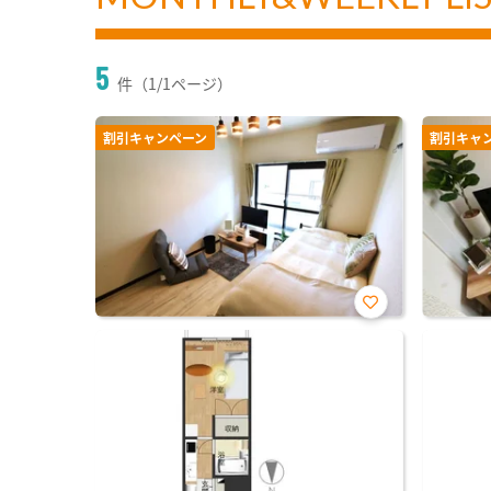
5
件（1/1ページ）
割引キャンペーン
割引キャ
お気
に入
り登
録