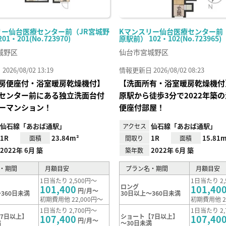
リー仙台医療センター前（JR宮城野
Kマンスリー仙台医療センター前
1・201(No.723970)
原駅前） 102・102(No.723965)
城野区
仙台市宮城野区
26/08/02 13:19
情報更新日 2026/08/02 08:23
房便座付・浴室暖房乾燥機付】
【洗面所有・浴室暖房乾燥機付
センター前にある独立洗面台付
原駅から徒歩3分で2022年築
ーマンション！
便座付部屋！
仙石線「あおば通駅」
仙石線「あおば通駅」
アクセス
1R
23.84m²
1R
15.81m
面積
間取り
面積
2022年 6月 築
2022年 6月 築
築年数
・期間
月額目安
プラン名・期間
月額目安
1日当たり 2,500円～
1日当たり 2,
ロング
101,400
101,40
円/月～
360日未満
30日以上～360日未満
初期費用他 22,000円～
初期費用他 2
1日当たり 2,700円～
1日当たり 2,
7日以上】
ショート【7日以上】
107,400
107,40
円/月～
満
～30日未満