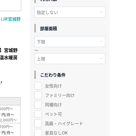
（JR宮城野
部屋面積
】宮城野
～
の温水暖房
こだわり条件
²
女性向け
ファミリー向け
同棲向け
500円～
0
ペット可
円/月～
2,000円～
高級・ハイグレード
700円～
0
家具なしOK
円/月～