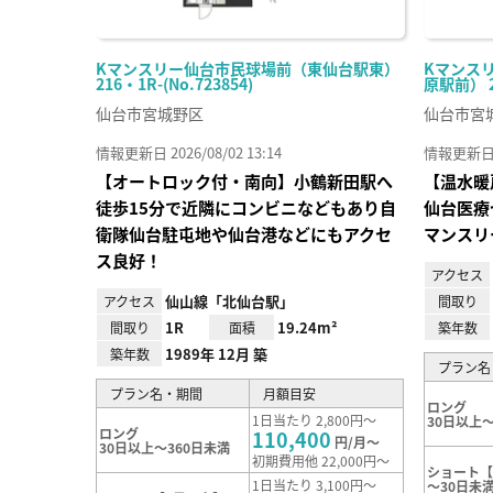
Kマンスリー仙台市民球場前（東仙台駅東）
Kマンス
216・1R-(No.723854)
原駅前） 20
仙台市宮城野区
仙台市宮
情報更新日 2026/08/02 13:14
情報更新日 20
【オートロック付・南向】小鶴新田駅へ
【温水暖
徒歩15分で近隣にコンビニなどもあり自
仙台医療
衛隊仙台駐屯地や仙台港などにもアクセ
マンスリ
ス良好！
アクセス
仙山線「北仙台駅」
アクセス
間取り
1R
19.24m²
間取り
面積
築年数
1989年 12月 築
築年数
プラン名
プラン名・期間
月額目安
ロング
1日当たり 2,800円～
30日以上～
ロング
110,400
円/月～
30日以上～360日未満
初期費用他 22,000円～
ショート【
1日当たり 3,100円～
～30日未