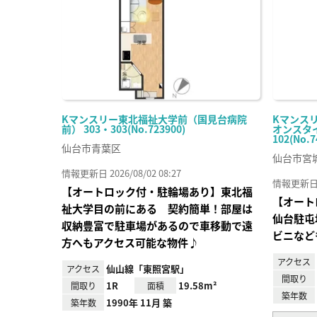
Kマンスリー東北福祉大学前（国見台病院
Kマンス
前） 303・303(No.723900)
オンスタイ
102(No.7
仙台市青葉区
仙台市宮
情報更新日 2026/08/02 08:27
情報更新日 20
【オートロック付・駐輪場あり】東北福
【オート
祉大学目の前にある 契約簡単！部屋は
仙台駐屯
収納豊富で駐車場があるので車移動で遠
ビニなど
方へもアクセス可能な物件♪
アクセス
仙山線「東照宮駅」
アクセス
間取り
1R
19.58m²
間取り
面積
築年数
1990年 11月 築
築年数