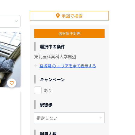
地図で検索
選択条件変更
選択中の条件
東北医科薬科大学周辺
宮城県 の エリアを全て表示する
キャンペーン
あり
お気
に入
り登
録
駅徒歩
利用人数