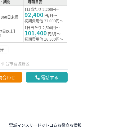
・期間
月額目安
1日当たり 2,200円～
92,400
円/月～
360日未満
初期費用他 22,000円～
1日当たり 2,500円～
7日以上】
101,400
円/月～
満
初期費用他 16,500円～
良好
仙台市宮城野区
問合わせ
電話する
N
宮城マンスリードットコムお役立ち情報