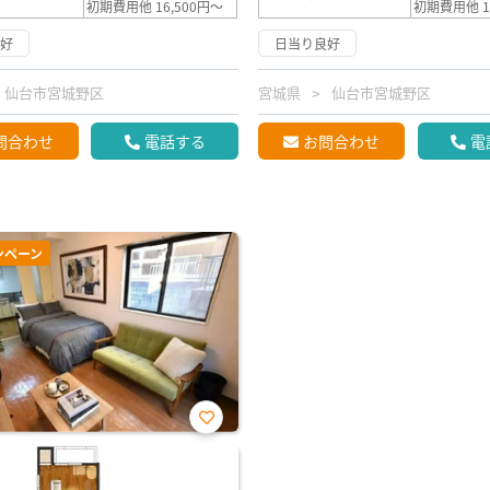
初期費用他 16,500円～
初期費用他 1
良好
日当り良好
仙台市宮城野区
宮城県
仙台市宮城野区
問合わせ
電話する
お問合わせ
電
ンペーン
お気
に入
り登
録