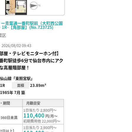
リー青葉通一番町駅前（大町西公園
・1R-【角部屋】(No.723725)
葉区
26/08/02 09:43
部屋・テレビモニターホン付】
番町駅徒歩6分で仙台市内にアク
な高層階部屋！
仙山線「東照宮駅」
1R
23.89m²
面積
1985年 7月 築
・期間
月額目安
1日当たり 2,800円～
110,400
円/月～
360日未満
初期費用他 22,000円～
1日当たり 2,900円～
7日以上】