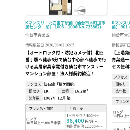
Kマンスリー北四番丁駅前（仙台市木町通市
Kマンス
民センター前） 1006・1006(No.723862)
前） 901
仙台市青葉区
仙台市青
情報更新日 2026/08/02 16:05
情報更新日 20
【オートロック付・防犯カメラ付】北四
【上階角
番丁駅へ徒歩6分で仙台中心部へ徒歩で行
青葉通一
ける高層家具家電付き仙台市マンスリー
セス便利
マンション部屋！法人様契約歓迎！
アクセス
仙石線「榴ケ岡駅」
アクセス
間取り
1K
16.2m²
間取り
面積
築年数
1987年 12月 築
築年数
プラン名
プラン名・期間
月額目安
ロング
1日当たり 2,400円～
30日以上～
ロング
98,400
円/月～
30日以上～360日未満
初期費用他 22,000円～
ショート【