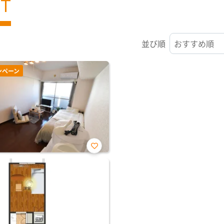
ST
並び順
ンペーン
お気
に入
り登
録