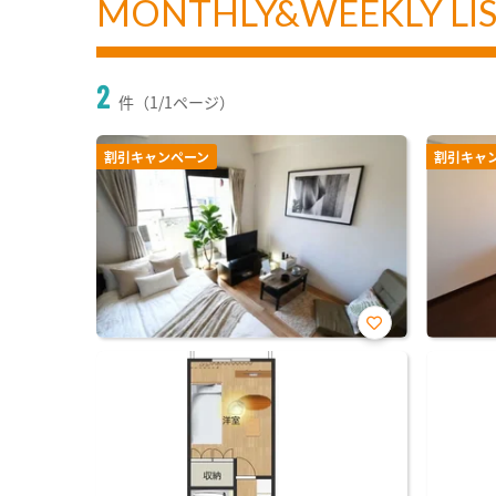
MONTHLY&WEEKLY LI
2
件（1/1ページ）
割引キャンペーン
割引キャ
お気
に入
り登
録