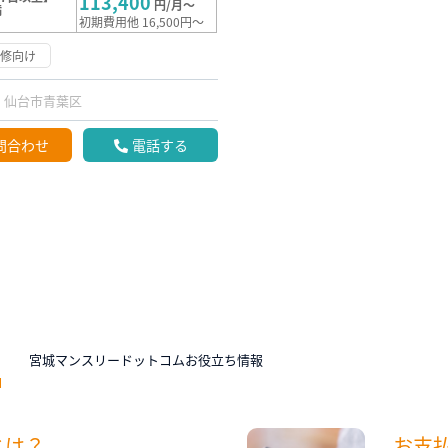
113,400
円/月～
満
初期費用他 16,500円～
研修向け
仙台市青葉区
問合わせ
電話する
N
宮城マンスリードットコムお役立ち情報
とは？
お支