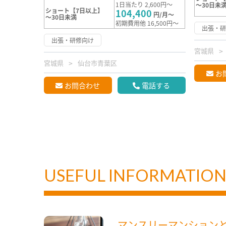
1日当たり 2,600円～
～30日未
ショート【7日以上】
104,400
円/月～
～30日未満
初期費用他 16,500円～
出張・
出張・研修向け
宮城県
宮城県
仙台市青葉区
お
お問合わせ
電話する
USEFUL INFORMATIO
マンスリーマンション