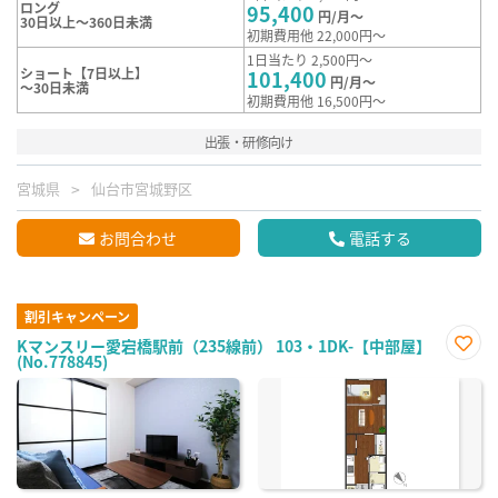
ロング
95,400
円/月～
30日以上～360日未満
初期費用他 22,000円～
1日当たり 2,500円～
ショート【7日以上】
101,400
円/月～
～30日未満
初期費用他 16,500円～
出張・研修向け
宮城県
仙台市宮城野区
お問合わせ
電話する
割引キャンペーン
Kマンスリー愛宕橋駅前（235線前） 103・1DK-【中部屋】
(No.778845)
お気
に入
り登
録