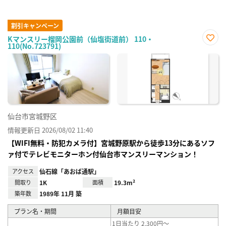
割引キャンペーン
Kマンスリー榴岡公園前（仙塩街道前） 110・
110(No.723791)
お気
に入
り登
録
仙台市宮城野区
情報更新日 2026/08/02 11:40
【WIFI無料・防犯カメラ付】宮城野原駅から徒歩13分にあるソフ
ァ付でテレビモニターホン付仙台市マンスリーマンション！
アクセス
仙石線「あおば通駅」
間取り
1K
面積
19.3m²
築年数
1989年 11月 築
プラン名・期間
月額目安
1日当たり 2,300円～