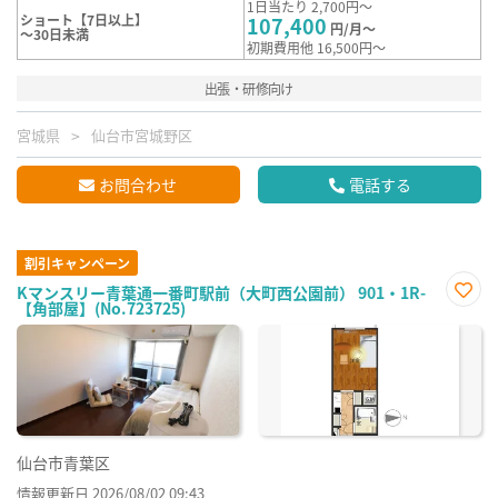
1日当たり 2,700円～
ショート【7日以上】
107,400
円/月～
～30日未満
初期費用他 16,500円～
出張・研修向け
宮城県
仙台市宮城野区
お問合わせ
電話する
割引キャンペーン
Kマンスリー青葉通一番町駅前（大町西公園前） 901・1R-
【角部屋】(No.723725)
お気
に入
り登
録
仙台市青葉区
情報更新日 2026/08/02 09:43