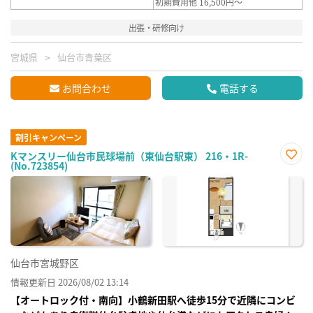
初期費用他 16,500円～
出張・研修向け
宮城県
仙台市青葉区
お問合わせ
電話する
割引キャンペーン
Kマンスリー仙台市民球場前（東仙台駅東） 216・1R-
(No.723854)
お気
に入
り登
録
仙台市宮城野区
情報更新日 2026/08/02 13:14
【オートロック付・南向】小鶴新田駅へ徒歩15分で近隣にコンビ