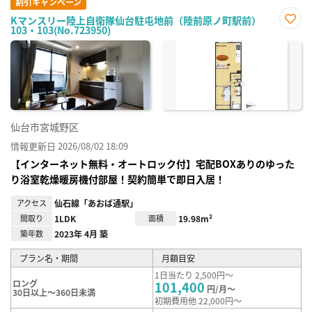
割引キャンペーン
Kマンスリー陸上自衛隊仙台駐屯地前（陸前原ノ町駅前）
103・103(No.723950)
お気
に入
り登
録
仙台市宮城野区
情報更新日 2026/08/02 18:09
【インターネット無料・オートロック付】宅配BOXありのゆった
り浴室乾燥暖房機付部屋！契約簡単で即日入居！
アクセス
仙石線「あおば通駅」
間取り
1LDK
面積
19.98m²
築年数
2023年 4月 築
プラン名・期間
月額目安
1日当たり 2,500円～
ロング
101,400
円/月～
30日以上～360日未満
初期費用他 22,000円～