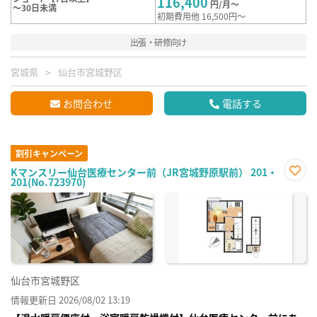
116,400
円/月～
～30日未満
初期費用他 16,500円～
出張・研修向け
宮城県
仙台市宮城野区
お問合わせ
電話する
割引キャンペーン
Kマンスリー仙台医療センター前（JR宮城野原駅前） 201・
201(No.723970)
お気
に入
り登
録
仙台市宮城野区
情報更新日 2026/08/02 13:19