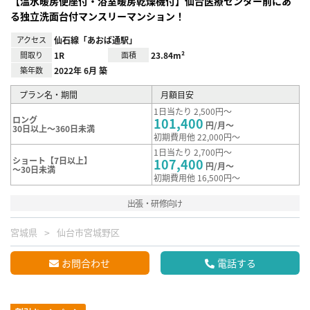
【温水暖房便座付・浴室暖房乾燥機付】仙台医療センター前にあ
る独立洗面台付マンスリーマンション！
アクセス
仙石線「あおば通駅」
間取り
1R
面積
23.84m²
築年数
2022年 6月 築
プラン名・期間
月額目安
1日当たり 2,500円～
ロング
101,400
円/月～
30日以上～360日未満
初期費用他 22,000円～
1日当たり 2,700円～
ショート【7日以上】
107,400
円/月～
～30日未満
初期費用他 16,500円～
出張・研修向け
宮城県
仙台市宮城野区
お問合わせ
電話する