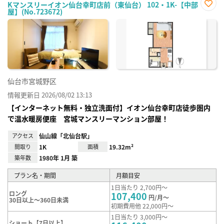
Kマンスリーイオン仙台幸町店前（東仙台） 102・1K-【中部
屋】(No.723672)
お気
に入
り登
録
仙台市宮城野区
情報更新日 2026/08/02 13:13
【インターネット無料・独立洗面付】イオン仙台幸町店徒歩圏内
で温水暖房便座 宮城マンスリーマンション部屋！
アクセス
仙山線「北仙台駅」
間取り
1K
面積
19.32m²
築年数
1980年 1月 築
プラン名・期間
月額目安
1日当たり 2,700円～
ロング
107,400
円/月～
30日以上～360日未満
初期費用他 22,000円～
1日当たり 3,000円～
ショート【7日以上】