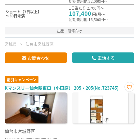
初期費用他 22,000円～
1日当たり 2,700円～
ショート【7日以上】
107,400
円/月～
～30日未満
初期費用他 16,500円～
出張・研修向け
宮城県
仙台市宮城野区
お問合わせ
電話する
割引キャンペーン
Kマンスリー仙台駅東口（小田原） 205・205(No.723745)
お気
に入
り登
録
仙台市宮城野区