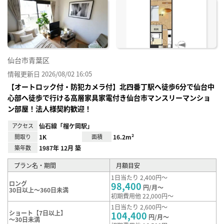
に入
り登
録
仙台市青葉区
情報更新日 2026/08/02 16:05
【オートロック付・防犯カメラ付】北四番丁駅へ徒歩6分で仙台中
心部へ徒歩で行ける高層家具家電付き仙台市マンスリーマンショ
ン部屋！法人様契約歓迎！
アクセス
仙石線「榴ケ岡駅」
間取り
1K
面積
16.2m²
築年数
1987年 12月 築
プラン名・期間
月額目安
1日当たり 2,400円～
ロング
98,400
円/月～
30日以上～360日未満
初期費用他 22,000円～
1日当たり 2,600円～
ショート【7日以上】
104,400
円/月～
～30日未満