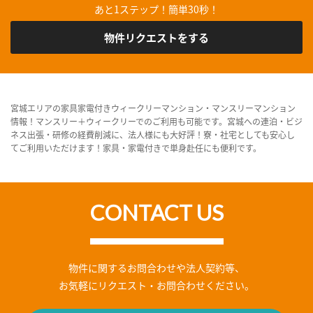
あと1ステップ！簡単30秒！
物件リクエストをする
宮城エリアの家具家電付きウィークリーマンション・マンスリーマンション
情報！マンスリー＋ウィークリーでのご利用も可能です。宮城への連泊・ビジ
ネス出張・研修の経費削減に、法人様にも大好評！寮・社宅としても安心し
てご利用いただけます！家具・家電付きで単身赴任にも便利です。
CONTACT US
物件に関するお問合わせや法人契約等、
お気軽にリクエスト・お問合わせください。