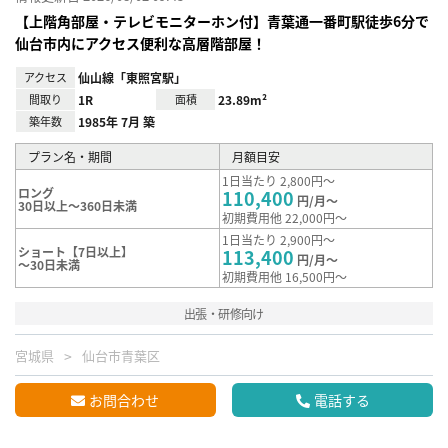
【上階角部屋・テレビモニターホン付】青葉通一番町駅徒歩6分で
仙台市内にアクセス便利な高層階部屋！
アクセス
仙山線「東照宮駅」
間取り
1R
面積
23.89m²
築年数
1985年 7月 築
プラン名・期間
月額目安
1日当たり 2,800円～
ロング
110,400
円/月～
30日以上～360日未満
初期費用他 22,000円～
1日当たり 2,900円～
ショート【7日以上】
113,400
円/月～
～30日未満
初期費用他 16,500円～
出張・研修向け
宮城県
仙台市青葉区
お問合わせ
電話する