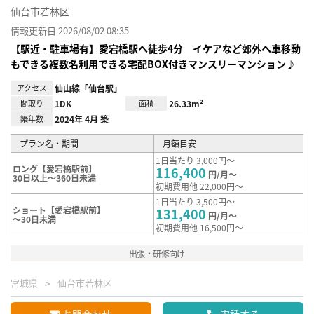
仙台市若林区
情報更新日 2026/08/02 08:35
【駅近・駐車場有】愛宕橋駅へ徒歩4分 イケアなど郊外へ車移動
もできる複数名利用できる宅配BOX付きマンスリーマンション♪
アクセス
仙山線「仙台駅」
間取り
1DK
面積
26.33m²
築年数
2024年 4月 築
プラン名・期間
月額目安
1日当たり 3,000円～
ロング【愛宕橋駅前】
116,400
円/月～
30日以上～360日未満
初期費用他 22,000円～
1日当たり 3,500円～
ショート【愛宕橋駅前】
131,400
円/月～
～30日未満
初期費用他 16,500円～
出張・研修向け
宮城県
仙台市若林区
お問合わせ
電話する