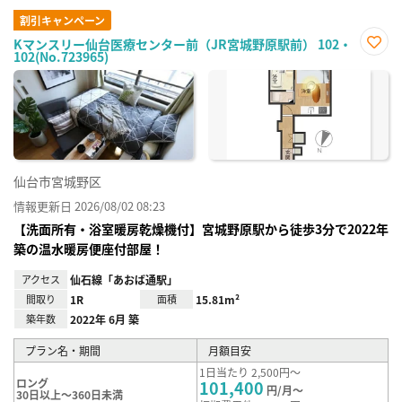
割引キャンペーン
Kマンスリー仙台医療センター前（JR宮城野原駅前） 102・
102(No.723965)
お気
に入
り登
録
仙台市宮城野区
情報更新日 2026/08/02 08:23
【洗面所有・浴室暖房乾燥機付】宮城野原駅から徒歩3分で2022年
築の温水暖房便座付部屋！
アクセス
仙石線「あおば通駅」
間取り
1R
面積
15.81m²
築年数
2022年 6月 築
プラン名・期間
月額目安
1日当たり 2,500円～
ロング
101,400
円/月～
30日以上～360日未満