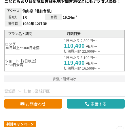
ニなどもあり自衛隊仙台駐屯地や仙台港などにもアクセス良好！
アクセス
仙山線「北仙台駅」
間取り
1R
面積
19.24m²
築年数
1989年 12月 築
プラン名・期間
月額目安
1日当たり 2,800円～
ロング
110,400
円/月～
30日以上～360日未満
初期費用他 22,000円～
1日当たり 3,100円～
ショート【7日以上】
119,400
円/月～
～30日未満
初期費用他 16,500円～
出張・研修向け
宮城県
仙台市宮城野区
お問合わせ
電話する
割引キャンペーン