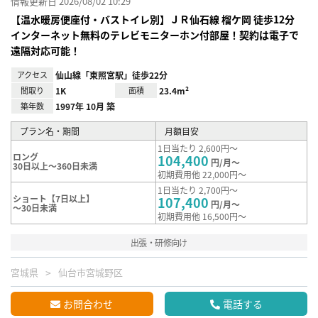
情報更新日 2026/08/02 10:29
【温水暖房便座付・バストイレ別】ＪＲ仙⽯線 榴ケ岡 徒歩12分
インターネット無料のテレビモニターホン付部屋！契約は電子で
遠隔対応可能！
アクセス
仙山線「東照宮駅」徒歩22分
間取り
1K
面積
23.4m²
築年数
1997年 10月 築
プラン名・期間
月額目安
1日当たり 2,600円～
ロング
104,400
円/月～
30日以上～360日未満
初期費用他 22,000円～
1日当たり 2,700円～
ショート【7日以上】
107,400
円/月～
～30日未満
初期費用他 16,500円～
出張・研修向け
宮城県
仙台市宮城野区
お問合わせ
電話する