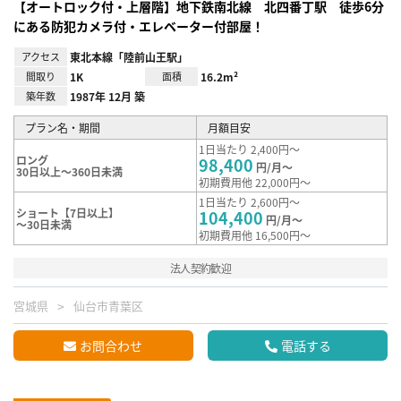
【オートロック付・上層階】地下鉄南北線 北四番丁駅 徒歩6分
にある防犯カメラ付・エレベーター付部屋！
アクセス
東北本線「陸前山王駅」
間取り
1K
面積
16.2m²
築年数
1987年 12月 築
プラン名・期間
月額目安
1日当たり 2,400円～
ロング
98,400
円/月～
30日以上～360日未満
初期費用他 22,000円～
1日当たり 2,600円～
ショート【7日以上】
104,400
円/月～
～30日未満
初期費用他 16,500円～
法人契約歓迎
宮城県
仙台市青葉区
お問合わせ
電話する