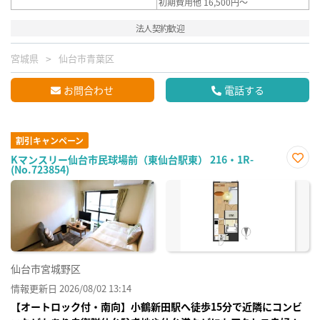
初期費用他 16,500円～
法人契約歓迎
宮城県
仙台市青葉区
お問合わせ
電話する
割引キャンペーン
Kマンスリー仙台市民球場前（東仙台駅東） 216・1R-
(No.723854)
お気
に入
り登
録
仙台市宮城野区
情報更新日 2026/08/02 13:14
【オートロック付・南向】小鶴新田駅へ徒歩15分で近隣にコンビ