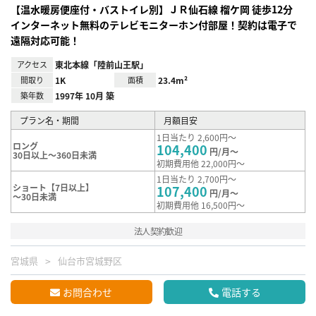
【温水暖房便座付・バストイレ別】ＪＲ仙⽯線 榴ケ岡 徒歩12分
インターネット無料のテレビモニターホン付部屋！契約は電子で
遠隔対応可能！
アクセス
東北本線「陸前山王駅」
間取り
1K
面積
23.4m²
築年数
1997年 10月 築
プラン名・期間
月額目安
1日当たり 2,600円～
ロング
104,400
円/月～
30日以上～360日未満
初期費用他 22,000円～
1日当たり 2,700円～
ショート【7日以上】
107,400
円/月～
～30日未満
初期費用他 16,500円～
法人契約歓迎
宮城県
仙台市宮城野区
お問合わせ
電話する