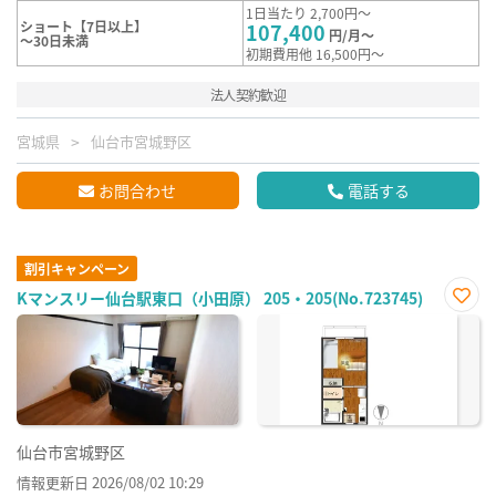
1日当たり 2,700円～
ショート【7日以上】
107,400
円/月～
～30日未満
初期費用他 16,500円～
法人契約歓迎
宮城県
仙台市宮城野区
お問合わせ
電話する
割引キャンペーン
Kマンスリー仙台駅東口（小田原） 205・205(No.723745)
お気
に入
り登
録
仙台市宮城野区
情報更新日 2026/08/02 10:29