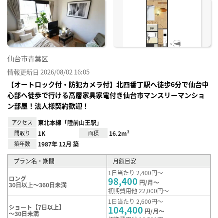
に入
り登
録
仙台市青葉区
情報更新日 2026/08/02 16:05
【オートロック付・防犯カメラ付】北四番丁駅へ徒歩6分で仙台中
心部へ徒歩で行ける高層家具家電付き仙台市マンスリーマンショ
ン部屋！法人様契約歓迎！
アクセス
東北本線「陸前山王駅」
間取り
1K
面積
16.2m²
築年数
1987年 12月 築
プラン名・期間
月額目安
1日当たり 2,400円～
ロング
98,400
円/月～
30日以上～360日未満
初期費用他 22,000円～
1日当たり 2,600円～
ショート【7日以上】
104,400
円/月～
～30日未満