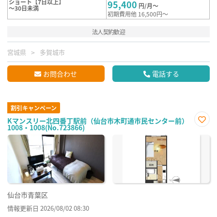
ショート【7日以上】
95,400
円/月～
～30日未満
初期費用他 16,500円～
法人契約歓迎
宮城県
多賀城市
お問合わせ
電話する
割引キャンペーン
Kマンスリー北四番丁駅前（仙台市木町通市民センター前）
1008・1008(No.723866)
お気
に入
り登
録
仙台市青葉区
情報更新日 2026/08/02 08:30