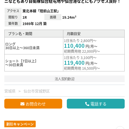
ニなどもあり自衛隊仙台駐屯地や仙台港などにもアクセス良好！
アクセス
東北本線「陸前山王駅」
間取り
1R
面積
19.24m²
築年数
1989年 12月 築
プラン名・期間
月額目安
1日当たり 2,800円～
ロング
110,400
円/月～
30日以上～360日未満
初期費用他 22,000円～
1日当たり 3,100円～
ショート【7日以上】
119,400
円/月～
～30日未満
初期費用他 16,500円～
法人契約歓迎
宮城県
仙台市宮城野区
お問合わせ
電話する
割引キャンペーン