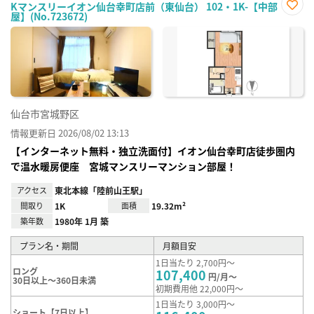
Kマンスリーイオン仙台幸町店前（東仙台） 102・1K-【中部
屋】(No.723672)
お気
に入
り登
録
仙台市宮城野区
情報更新日 2026/08/02 13:13
【インターネット無料・独立洗面付】イオン仙台幸町店徒歩圏内
で温水暖房便座 宮城マンスリーマンション部屋！
アクセス
東北本線「陸前山王駅」
間取り
1K
面積
19.32m²
築年数
1980年 1月 築
プラン名・期間
月額目安
1日当たり 2,700円～
ロング
107,400
円/月～
30日以上～360日未満
初期費用他 22,000円～
1日当たり 3,000円～
ショート【7日以上】