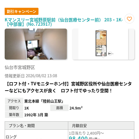
割引キャンペーン
Kマンスリー宮城野原駅前（仙台医療センター前） 203・1K-
【中部屋】(No.723917)
お気
に入
り登
録
仙台市宮城野区
情報更新日 2026/08/02 13:08
【ロフト付・TVモニターホン付】宮城野区役所や仙台医療センタ
ーなどにもアクセスが良く ロフト付でゆったり空間！
アクセス
東北本線「陸前山王駅」
間取り
1K
面積
24.9m²
築年数
1992年 3月 築
プラン名・期間
月額目安
1日当たり 2,400円～
ロング
98,400