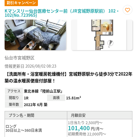
割引キャンペーン
Kマンスリー仙台医療センター前（JR宮城野原駅前） 102・
102(No.723965)
お気
に入
り登
録
仙台市宮城野区
情報更新日 2026/08/02 08:23
【洗面所有・浴室暖房乾燥機付】宮城野原駅から徒歩3分で2022年
築の温水暖房便座付部屋！
アクセス
東北本線「陸前山王駅」
間取り
1R
面積
15.81m²
築年数
2022年 6月 築
プラン名・期間
月額目安
1日当たり 2,500円～
ロング
101,400
円/月～
30日以上～360日未満
初期費用他 22,000円～