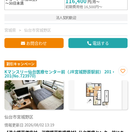
116,400
円/月～
～30日未満
初期費用他 16,500円～
法人契約歓迎
宮城県
仙台市宮城野区
お問合わせ
電話する
割引キャンペーン
Kマンスリー仙台医療センター前（JR宮城野原駅前） 201・
201(No.723970)
お気
に入
り登
録
仙台市宮城野区
情報更新日 2026/08/02 13:19