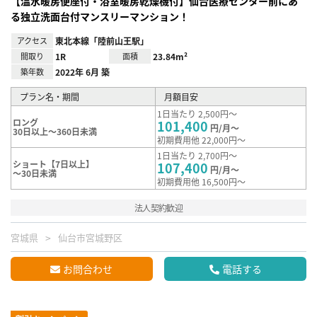
【温水暖房便座付・浴室暖房乾燥機付】仙台医療センター前にあ
る独立洗面台付マンスリーマンション！
アクセス
東北本線「陸前山王駅」
間取り
1R
面積
23.84m²
築年数
2022年 6月 築
プラン名・期間
月額目安
1日当たり 2,500円～
ロング
101,400
円/月～
30日以上～360日未満
初期費用他 22,000円～
1日当たり 2,700円～
ショート【7日以上】
107,400
円/月～
～30日未満
初期費用他 16,500円～
法人契約歓迎
宮城県
仙台市宮城野区
お問合わせ
電話する