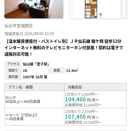
録
仙台市宮城野区
情報更新日 2026/08/09 10:29
【温水暖房便座付・バストイレ別】ＪＲ仙⽯線 榴ケ岡 徒歩12分
インターネット無料のテレビモニターホン付部屋！契約は電子で
遠隔対応可能！
アクセス
仙山線「愛子駅」
間取り
1K
面積
23.4m²
築年数
1997年 10月 築
プラン名・期間
月額目安
1日当たり 2,600円～
ロング
104,400
円/月～
30日以上～360日未満
初期費用他 22,000円～
1日当たり 2,700円～
ショート【7日以上】
107,400
円/月～
～30日未満
初期費用他 16,500円～