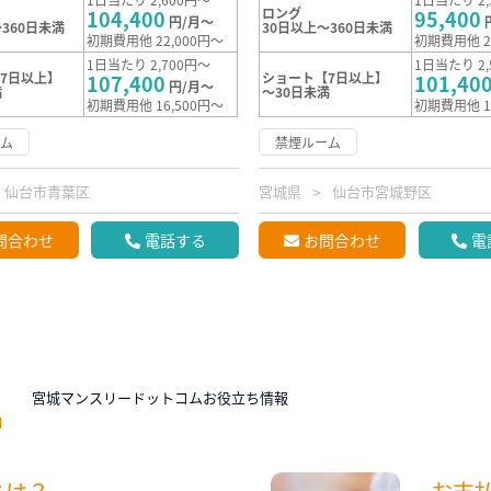
ロング
104,400
95,400
円/月～
360日未満
30日以上～360日未満
初期費用他 22,000円～
初期費用他 2
1日当たり 2,700円～
1日当たり 2,
7日以上】
ショート【7日以上】
107,400
101,40
円/月～
満
～30日未満
初期費用他 16,500円～
初期費用他 1
ーム
禁煙ルーム
仙台市青葉区
宮城県
仙台市宮城野区
問合わせ
電話する
お問合わせ
電
N
宮城マンスリードットコムお役立ち情報