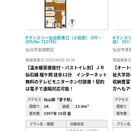
Kマンスリー仙台駅東口（小田原） 205・
Kマンス
205(No.723745)
前） 303・
仙台市宮城野区
仙台市青
情報更新日 2026/08/02 10:29
情報更新日 20
【温水暖房便座付・バストイレ別】ＪＲ
【オート
仙⽯線 榴ケ岡 徒歩12分 インターネット
祉大学目
無料のテレビモニターホン付部屋！契約
収納豊富
は電子で遠隔対応可能！
方へもア
仙山線「愛子駅」
アクセス
アクセス
1K
23.4m²
間取り
面積
間取り
1997年 10月 築
築年数
築年数
プラン名・期間
月額目安
プラン名
1日当たり 2,600円～