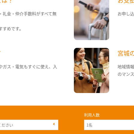
とは？
お支
・礼金・仲介手数料がすべて無
お申し
すすめです。
て
宮城
やガス・電気もすぐに使え、入
地域情
のマン
利用人数