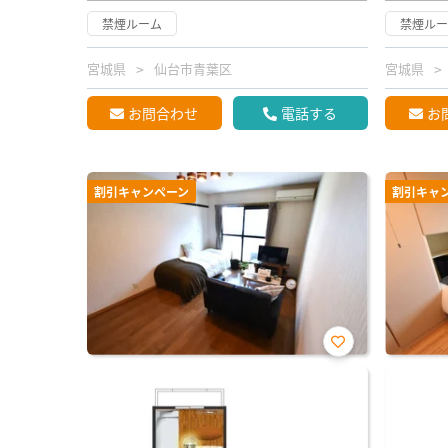
禁煙ルーム
禁煙ル
宮城県
仙台市青葉区
宮城県
お問合わせ
電話する
お
割引キャンペーン
割引キャ
お気
に入
り登
録