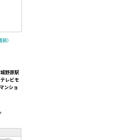
道前）
宮城野原駅
でテレビモ
マンショ
²
300円～