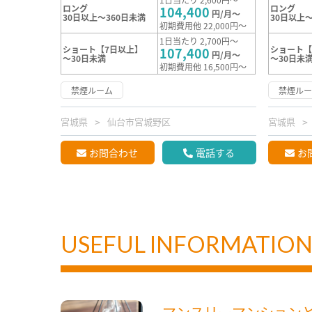
ロング
ロング
104,400
円/月～
30日以上～360日未満
30日以上～
初期費用他 22,000円～
1日当たり 2,700円～
ショート【7日以上】
ショート【
107,400
円/月～
～30日未満
～30日未
初期費用他 16,500円～
禁煙ルーム
禁煙ル
宮城県
仙台市宮城野区
宮城県
お問合わせ
電話する
お
USEFUL INFORMATIO