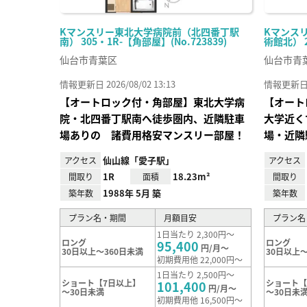
Kマンスリー東北大学病院前（北四番丁駅
Kマンス
南） 305・1R-【角部屋】(No.723839)
術館北） 20
仙台市青葉区
仙台市青
情報更新日 2026/08/02 13:13
情報更新日 20
【オートロック付・角部屋】東北大学病
【オート
院・北四番丁駅南へ徒歩圏内、近隣駐車
大学近く
場ありの 諸費用格安マンスリー部屋！
場・近隣
仙山線「愛子駅」
アクセス
アクセス
1R
18.23m²
間取り
面積
間取り
1988年 5月 築
築年数
築年数
プラン名・期間
月額目安
プラン名
1日当たり 2,300円～
ロング
ロング
95,400
円/月～
30日以上～360日未満
30日以上～
初期費用他 22,000円～
1日当たり 2,500円～
ショート【7日以上】
ショート【
101,400
円/月～
～30日未満
～30日未
初期費用他 16,500円～