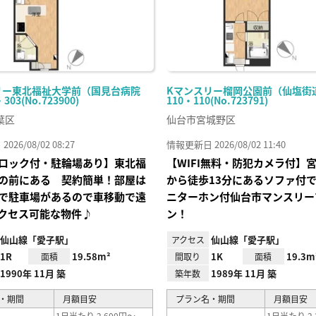
リー東北福祉大学前（国見台病院
Kマンスリー榴岡公園前（仙塩街
303(No.723900)
110・110(No.723791)
葉区
仙台市宮城野区
26/08/02 08:27
情報更新日 2026/08/02 11:40
ロック付・駐輪場あり】東北福
【WIFI無料・防犯カメラ付】
の前にある 契約簡単！部屋は
から徒歩13分にあるソファ付
で駐車場があるので車移動で遠
ニターホン付仙台市マンスリー
クセス可能な物件♪
ン！
仙山線「愛子駅」
仙山線「愛子駅」
アクセス
1R
19.58m²
1K
19.3m
面積
間取り
面積
1990年 11月 築
1989年 11月 築
築年数
・期間
月額目安
プラン名・期間
月額目安
1日当たり 2,600円～
1日当たり 2,