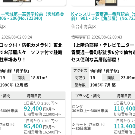
リー宮城第一高等学校前（宮城県美
Kマンスリー青葉通一番町駅前（
6・206(No.723840)
前） 901・1R-【角部屋】(No.723
葉区
仙台市青葉区
26/08/02 09:24
情報更新日 2026/08/02 09:43
ロック付・防犯カメラ付】東北
【上階角部屋・テレビモニター
でお部屋広々 ソファ付で駐輪
青葉通一番町駅徒歩6分で仙台
駐車場あり！
セス便利な高層階部屋！
仙山線「愛子駅」
仙山線「愛子駅」
アクセス
1R
18.81m²
1R
23.89m
面積
間取り
面積
1990年 12月 築
1985年 7月 築
築年数
・期間
月額目安
プラン名・期間
月額目安
1日当たり 2,200円～
1日当たり 2,
ロング
92,400
110,40
円/月～
360日未満
30日以上～360日未満
初期費用他 22,000円～
初期費用他 2
1日当たり 2,300円～
1日当たり 2,
7日以上】
ショート【7日以上】
95,400
113,40
円/月～
満
～30日未満
初期費用他 16,500円～
初期費用他 1