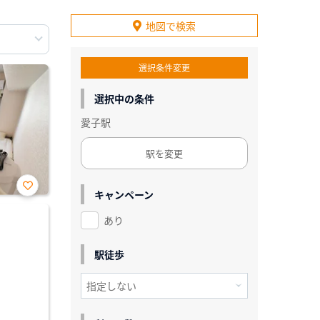
地図で検索
選択条件変更
選択中の条件
愛子駅
駅を変更
キャンペーン
お気
に入
あり
り登
録
駅徒歩