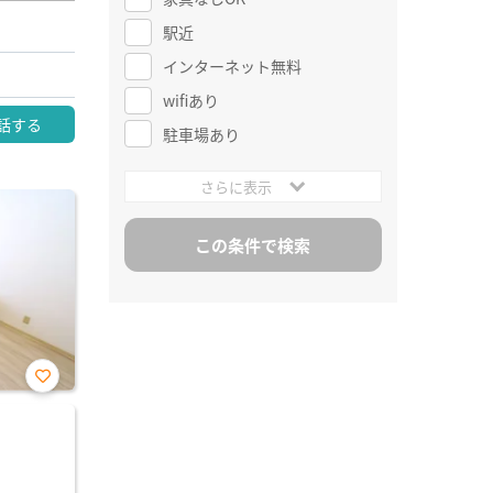
駅近
インターネット無料
wifiあり
話する
駐車場あり
さらに表示
お気
に入
り登
録