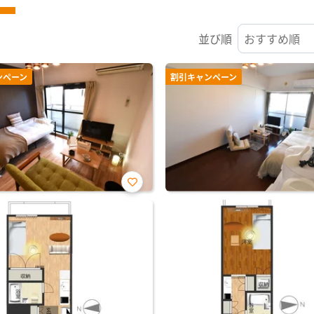
並び順
ンペーン
割引キャンペーン
お気
に入
り登
録