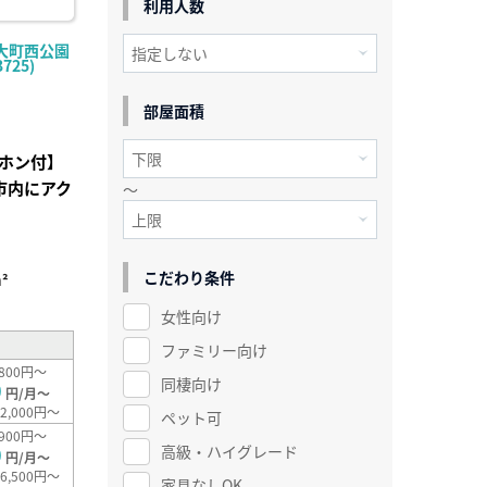
利用人数
大町西公園
725)
部屋面積
ホン付】
市内にアク
～
こだわり条件
²
女性向け
ファミリー向け
800円～
同棲向け
0
円/月～
2,000円～
ペット可
900円～
高級・ハイグレード
0
円/月～
6,500円～
家具なしOK