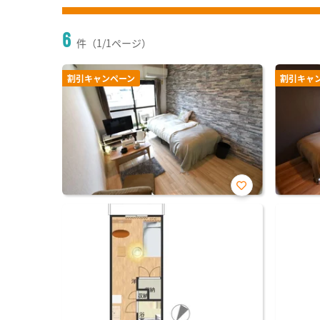
6
件（1/1ページ）
割引キャンペーン
割引キャ
お気
に入
り登
録