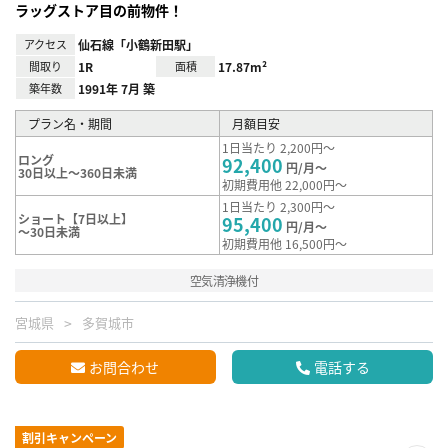
ラッグストア目の前物件！
アクセス
仙石線「小鶴新田駅」
間取り
1R
面積
17.87m²
築年数
1991年 7月 築
プラン名・期間
月額目安
1日当たり 2,200円～
ロング
92,400
円/月～
30日以上～360日未満
初期費用他 22,000円～
1日当たり 2,300円～
ショート【7日以上】
95,400
円/月～
～30日未満
初期費用他 16,500円～
空気清浄機付
宮城県
多賀城市
お問合わせ
電話する
割引キャンペーン