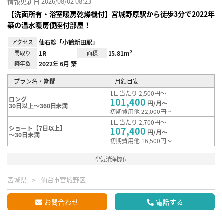
情報更新日 2026/08/02 08:23
【洗面所有・浴室暖房乾燥機付】宮城野原駅から徒歩3分で2022年
築の温水暖房便座付部屋！
アクセス
仙石線「小鶴新田駅」
間取り
1R
面積
15.81m²
築年数
2022年 6月 築
プラン名・期間
月額目安
1日当たり 2,500円～
ロング
101,400
円/月～
30日以上～360日未満
初期費用他 22,000円～
1日当たり 2,700円～
ショート【7日以上】
107,400
円/月～
～30日未満
初期費用他 16,500円～
空気清浄機付
宮城県
仙台市宮城野区
お問合わせ
電話する