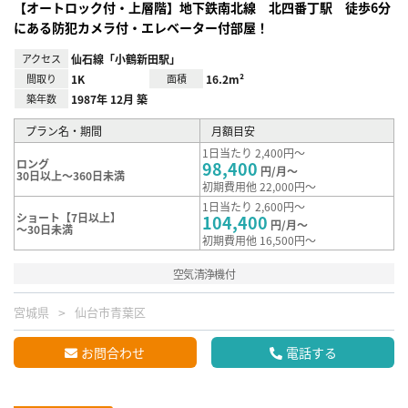
【オートロック付・上層階】地下鉄南北線 北四番丁駅 徒歩6分
にある防犯カメラ付・エレベーター付部屋！
アクセス
仙石線「小鶴新田駅」
間取り
1K
面積
16.2m²
築年数
1987年 12月 築
プラン名・期間
月額目安
1日当たり 2,400円～
ロング
98,400
円/月～
30日以上～360日未満
初期費用他 22,000円～
1日当たり 2,600円～
ショート【7日以上】
104,400
円/月～
～30日未満
初期費用他 16,500円～
空気清浄機付
宮城県
仙台市青葉区
お問合わせ
電話する