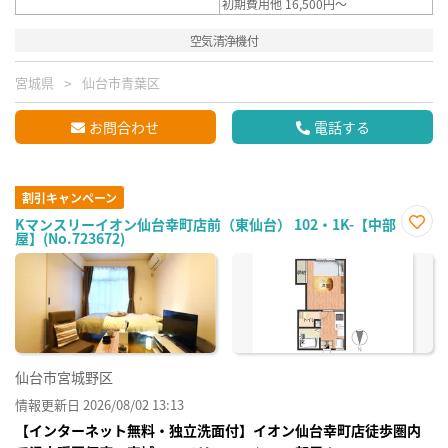
初期費用他 16,500円～
空気清浄機付
宮城県
仙台市青葉区
お問合わせ
電話する
割引キャンペーン
Kマンスリーイオン仙台幸町店前（東仙台） 102・1K-【中部
屋】(No.723672)
お気
に入
り登
録
仙台市宮城野区
情報更新日 2026/08/02 13:13
【インターネット無料・独立洗面付】イオン仙台幸町店徒歩圏内