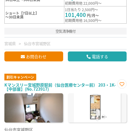
初期費用他 22,000円～
1日当たり 2,500円～
ショート【7日以上】
101,400
円/月～
～30日未満
初期費用他 16,500円～
空気清浄機付
宮城県
仙台市宮城野区
お問合わせ
電話する
割引キャンペーン
Kマンスリー宮城野原駅前（仙台医療センター前） 203・1K-
【中部屋】(No.723917)
お気
に入
り登
録
仙台市宮城野区