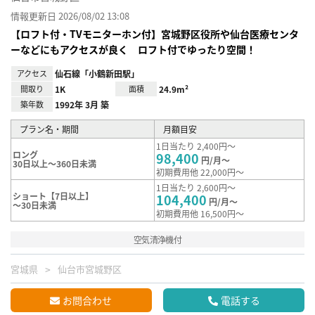
情報更新日 2026/08/02 13:08
【ロフト付・TVモニターホン付】宮城野区役所や仙台医療センタ
ーなどにもアクセスが良く ロフト付でゆったり空間！
アクセス
仙石線「小鶴新田駅」
間取り
1K
面積
24.9m²
築年数
1992年 3月 築
プラン名・期間
月額目安
1日当たり 2,400円～
ロング
98,400
円/月～
30日以上～360日未満
初期費用他 22,000円～
1日当たり 2,600円～
ショート【7日以上】
104,400
円/月～
～30日未満
初期費用他 16,500円～
空気清浄機付
宮城県
仙台市宮城野区
お問合わせ
電話する