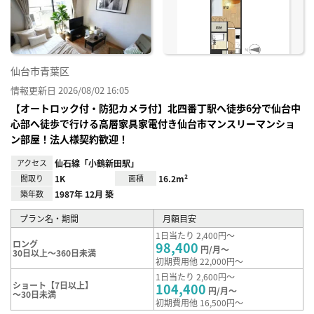
録
仙台市青葉区
情報更新日 2026/08/02 16:05
【オートロック付・防犯カメラ付】北四番丁駅へ徒歩6分で仙台中
心部へ徒歩で行ける高層家具家電付き仙台市マンスリーマンショ
ン部屋！法人様契約歓迎！
アクセス
仙石線「小鶴新田駅」
間取り
1K
面積
16.2m²
築年数
1987年 12月 築
プラン名・期間
月額目安
1日当たり 2,400円～
ロング
98,400
円/月～
30日以上～360日未満
初期費用他 22,000円～
1日当たり 2,600円～
ショート【7日以上】
104,400
円/月～
～30日未満
初期費用他 16,500円～