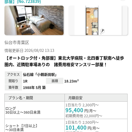
部屋】(No.723839)
お気
に入
り登
録
仙台市青葉区
情報更新日 2026/08/02 13:13
【オートロック付・角部屋】東北大学病院・北四番丁駅南へ徒歩
圏内、近隣駐車場ありの 諸費用格安マンスリー部屋！
アクセス
仙石線「小鶴新田駅」
間取り
1R
面積
18.23m²
築年数
1988年 5月 築
プラン名・期間
月額目安
1日当たり 2,300円～
ロング
95,400
円/月～
30日以上～360日未満
初期費用他 22,000円～
1日当たり 2,500円～
ショート【7日以上】
101,400
円/月～
～30日未満