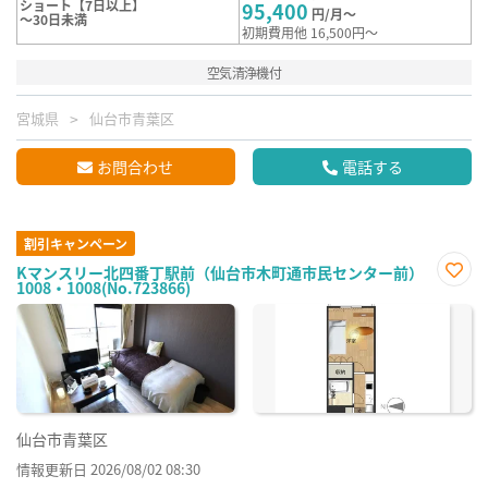
ショート【7日以上】
95,400
円/月～
～30日未満
初期費用他 16,500円～
空気清浄機付
宮城県
仙台市青葉区
お問合わせ
電話する
割引キャンペーン
Kマンスリー北四番丁駅前（仙台市木町通市民センター前）
1008・1008(No.723866)
お気
に入
り登
録
仙台市青葉区
情報更新日 2026/08/02 08:30