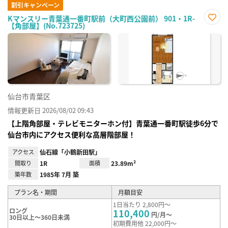
割引キャンペーン
Kマンスリー青葉通一番町駅前（大町西公園前） 901・1R-
【角部屋】(No.723725)
お気
に入
り登
録
仙台市青葉区
情報更新日 2026/08/02 09:43
【上階角部屋・テレビモニターホン付】青葉通一番町駅徒歩6分で
仙台市内にアクセス便利な高層階部屋！
アクセス
仙石線「小鶴新田駅」
間取り
1R
面積
23.89m²
築年数
1985年 7月 築
プラン名・期間
月額目安
1日当たり 2,800円～
ロング
110,400
円/月～
30日以上～360日未満
初期費用他 22,000円～