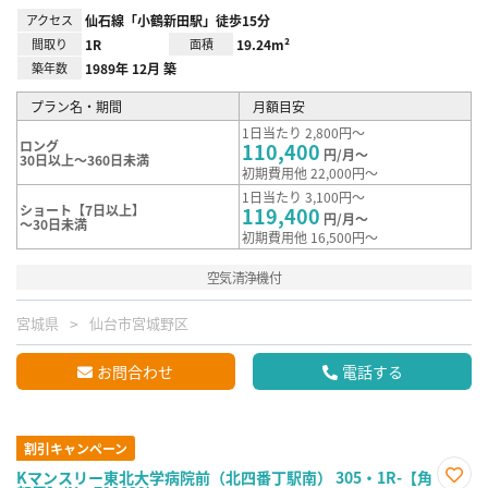
アクセス
仙石線「小鶴新田駅」徒歩15分
間取り
1R
面積
19.24m²
築年数
1989年 12月 築
プラン名・期間
月額目安
1日当たり 2,800円～
ロング
110,400
円/月～
30日以上～360日未満
初期費用他 22,000円～
1日当たり 3,100円～
ショート【7日以上】
119,400
円/月～
～30日未満
初期費用他 16,500円～
空気清浄機付
宮城県
仙台市宮城野区
お問合わせ
電話する
割引キャンペーン
Kマンスリー東北大学病院前（北四番丁駅南） 305・1R-【角