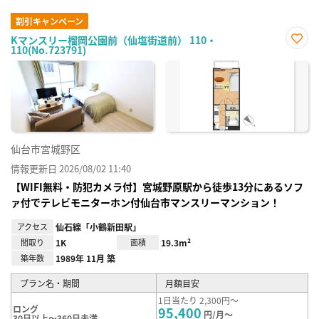
割引キャンペーン
Kマンスリー榴岡公園前（仙塩街道前） 110・
110(No.723791)
お気
に入
り登
録
仙台市宮城野区
情報更新日 2026/08/02 11:40
【WIFI無料・防犯カメラ付】宮城野原駅から徒歩13分にあるソフ
ァ付でテレビモニターホン付仙台市マンスリーマンション！
アクセス
仙石線「小鶴新田駅」
間取り
1K
面積
19.3m²
築年数
1989年 11月 築
プラン名・期間
月額目安
1日当たり 2,300円～
ロング
95,400
円/月～
30日以上～360日未満