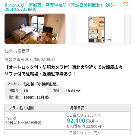
Kマンスリー宮城第一高等学校前（宮城県美術館北） 206・
206(No.723840)
お気
に入
り登
録
仙台市青葉区
情報更新日 2026/08/02 09:24
【オートロック付・防犯カメラ付】東北大学近くでお部屋広々
ソファ付で駐輪場・近隣駐車場あり！
アクセス
仙石線「小鶴新田駅」
間取り
1R
面積
18.81m²
築年数
1990年 12月 築
プラン名・期間
月額目安
1日当たり 2,200円～
ロング
92,400
円/月～
30日以上～360日未満
初期費用他 22,000円～
1日当たり 2,300円～