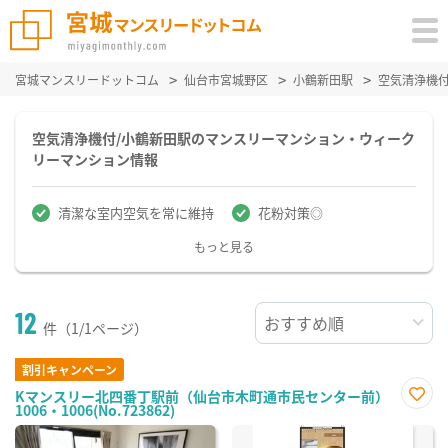
宮城マンスリードットコム
仙台市宮城野区
小鶴新田駅
空気清浄機
空気清浄機付/小鶴新田駅のマンスリーマンション・ウィーク
リーマンション情報
清潔な室内空気を常に維持
花粉対策◎
もっと見る
12
件（1/1ページ）
割引キャンペーン
Kマンスリー北四番丁駅前（仙台市木町通市民センター前）
1006・1006(No.723862)
お気
に入
り登