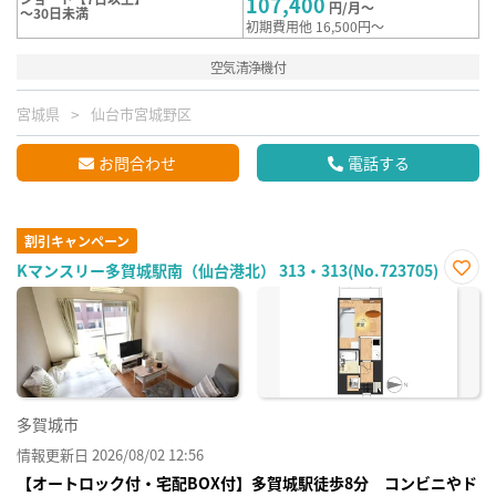
107,400
円/月～
～30日未満
初期費用他 16,500円～
空気清浄機付
宮城県
仙台市宮城野区
お問合わせ
電話する
割引キャンペーン
Kマンスリー多賀城駅南（仙台港北） 313・313(No.723705)
お気
に入
り登
録
多賀城市
情報更新日 2026/08/02 12:56
【オートロック付・宅配BOX付】多賀城駅徒歩8分 コンビニやド