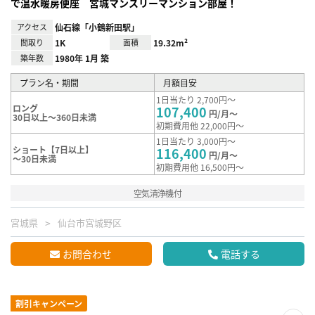
で温水暖房便座 宮城マンスリーマンション部屋！
アクセス
仙石線「小鶴新田駅」
間取り
1K
面積
19.32m²
築年数
1980年 1月 築
プラン名・期間
月額目安
1日当たり 2,700円～
ロング
107,400
円/月～
30日以上～360日未満
初期費用他 22,000円～
1日当たり 3,000円～
ショート【7日以上】
116,400
円/月～
～30日未満
初期費用他 16,500円～
空気清浄機付
宮城県
仙台市宮城野区
お問合わせ
電話する
割引キャンペーン