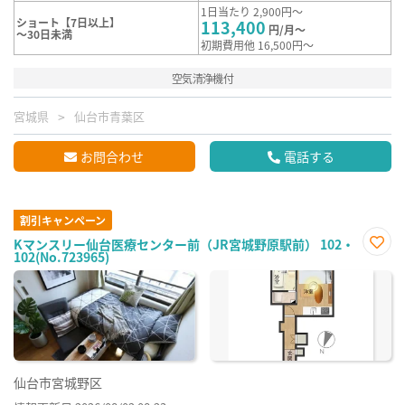
1日当たり 2,900円～
ショート【7日以上】
113,400
円/月～
～30日未満
初期費用他 16,500円～
空気清浄機付
宮城県
仙台市青葉区
お問合わせ
電話する
割引キャンペーン
Kマンスリー仙台医療センター前（JR宮城野原駅前） 102・
102(No.723965)
お気
に入
り登
録
仙台市宮城野区