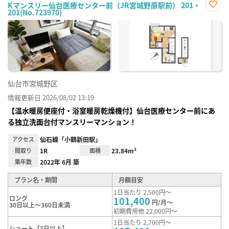
Kマンスリー仙台医療センター前（JR宮城野原駅前） 201・
201(No.723970)
お気
に入
り登
録
仙台市宮城野区
情報更新日 2026/08/02 13:19
【温水暖房便座付・浴室暖房乾燥機付】仙台医療センター前にあ
る独立洗面台付マンスリーマンション！
アクセス
仙石線「小鶴新田駅」
間取り
1R
面積
23.84m²
築年数
2022年 6月 築
プラン名・期間
月額目安
1日当たり 2,500円～
ロング
101,400
円/月～
30日以上～360日未満
初期費用他 22,000円～
1日当たり 2,700円～
ショート【7日以上】