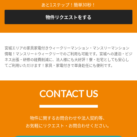
あと1ステップ！簡単30秒！
物件リクエストをする
宮城エリアの家具家電付きウィークリーマンション・マンスリーマンション
情報！マンスリー＋ウィークリーでのご利用も可能です。宮城への連泊・ビジ
ネス出張・研修の経費削減に、法人様にも大好評！寮・社宅としても安心し
てご利用いただけます！家具・家電付きで単身赴任にも便利です。
CONTACT US
物件に関するお問合わせや法人契約等、
お気軽にリクエスト・お問合わせください。