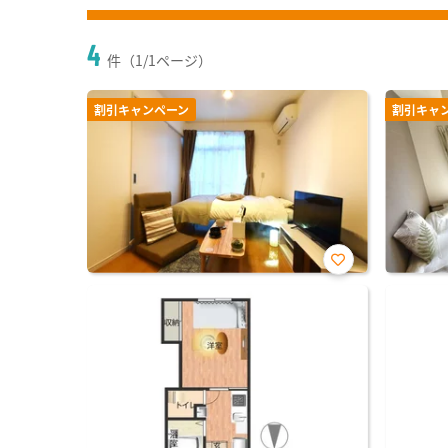
4
件（1/1ページ）
割引キャンペーン
割引キャ
お気
に入
り登
録