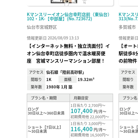
Kマンスリーイオン仙台幸町店前（東仙台）
Kマンスリ
102・1K-【中部屋】(No.723672)
313(No.7
仙台市宮城野区
多賀城市
情報更新日 2026/08/09 13:13
情報更新日 20
【インターネット無料・独立洗面付】イ
【オート
オン仙台幸町店徒歩圏内で温水暖房便
駅徒歩8
座 宮城マンスリーマンション部屋！
の前物件
仙石線「陸前高砂駅」
アクセス
アクセス
1K
19.32m²
間取り
面積
間取り
1980年 1月 築
築年数
築年数
プラン名・期間
月額目安
プラン名
1日当たり 2,700円～
ロング
ロング
107,400
円/月～
30日以上～360日未満
30日以上～
初期費用他 22,000円～
1日当たり 3,000円～
ショート【7日以上】
ショート【
116,400
円/月～
～30日未満
～30日未
初期費用他 16,500円～