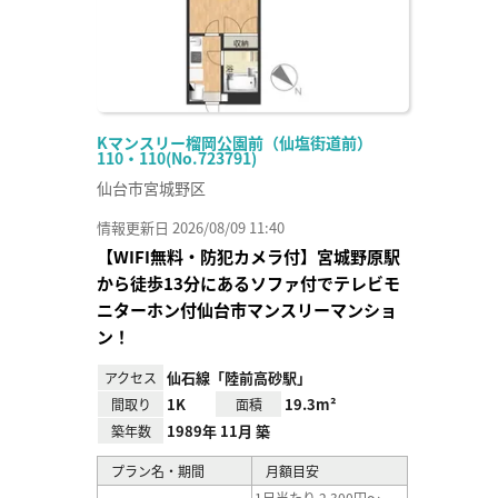
Kマンスリー榴岡公園前（仙塩街道前）
110・110(No.723791)
仙台市宮城野区
情報更新日 2026/08/09 11:40
【WIFI無料・防犯カメラ付】宮城野原駅
から徒歩13分にあるソファ付でテレビモ
ニターホン付仙台市マンスリーマンショ
ン！
仙石線「陸前高砂駅」
アクセス
1K
19.3m²
間取り
面積
1989年 11月 築
築年数
プラン名・期間
月額目安
1日当たり 2,300円～