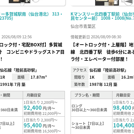
ー多賀城駅南（仙台港北） 313・
Kマンスリー北四番丁駅前（仙台
23705)
民センター前） 1008・1008(No.7
仙台市青葉区
26/08/09 12:56
情報更新日 2026/08/09 08:30
ロック付・宅配BOX付】多賀城
【オートロック付・上層階】地
分 コンビニやドラッグストア目
線 北四番丁駅 徒歩6分にあ
！
ラ付・エレベーター付部屋！
仙石線「陸前高砂駅」
仙石線「陸前高砂駅」
アクセス
1R
17.87m²
1K
16.2m
面積
間取り
面積
1991年 7月 築
1987年 12月 築
築年数
・期間
月額目安
プラン名・期間
月額目安
1日当たり 2,200円～
1日当たり 2,
ロング
92,400
98,400
円/月～
360日未満
30日以上～360日未満
初期費用他 22,000円～
初期費用他 2
1日当たり 2,300円～
1日当たり 2,
7日以上】
ショート【7日以上】
95,400
104,40
円/月～
満
～30日未満
初期費用他 16,500円～
初期費用他 1