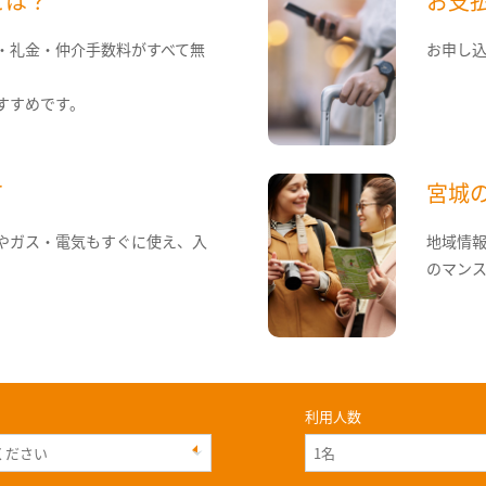
とは？
お支
・礼金・仲介手数料がすべて無
お申し
すすめです。
て
宮城
やガス・電気もすぐに使え、入
地域情
のマン
利用人数