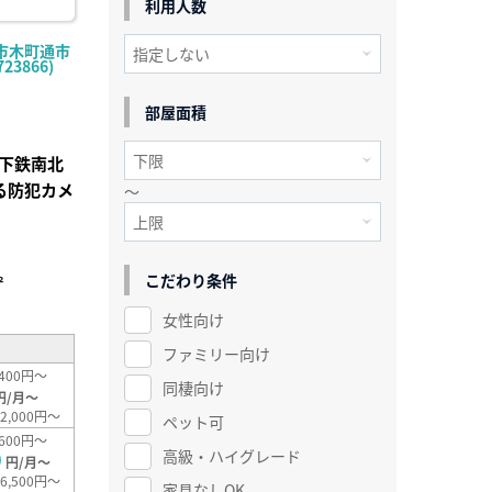
利用人数
市木町通市
23866)
部屋面積
下鉄南北
る防犯カメ
～
こだわり条件
²
女性向け
ファミリー向け
400円～
同棲向け
円/月～
2,000円～
ペット可
600円～
高級・ハイグレード
0
円/月～
6,500円～
家具なしOK