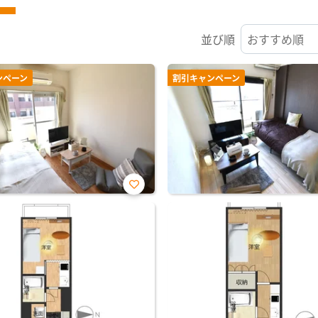
並び順
ンペーン
割引キャンペーン
お気
に入
り登
録