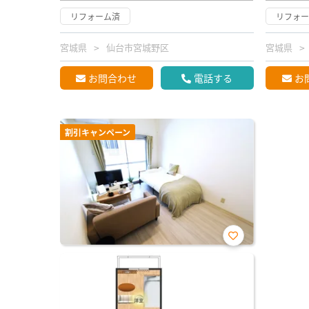
リフォーム済
リフォ
宮城県
仙台市宮城野区
宮城県
お問合わせ
電話する
お
割引キャンペーン
お気
に入
り登
録