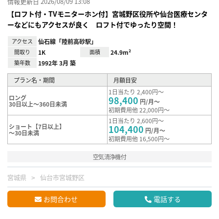
情報更新日 2026/08/09 13:08
【ロフト付・TVモニターホン付】宮城野区役所や仙台医療センタ
ーなどにもアクセスが良く ロフト付でゆったり空間！
アクセス
仙石線「陸前高砂駅」
間取り
1K
面積
24.9m²
築年数
1992年 3月 築
プラン名・期間
月額目安
1日当たり 2,400円～
ロング
98,400
円/月～
30日以上～360日未満
初期費用他 22,000円～
1日当たり 2,600円～
ショート【7日以上】
104,400
円/月～
～30日未満
初期費用他 16,500円～
空気清浄機付
宮城県
仙台市宮城野区
お問合わせ
電話する