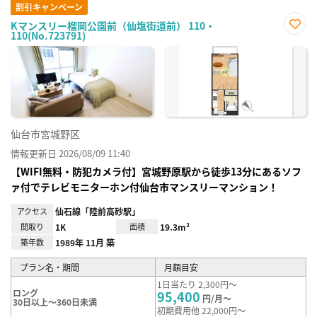
割引キャンペーン
Kマンスリー榴岡公園前（仙塩街道前） 110・
110(No.723791)
お気
に入
り登
録
仙台市宮城野区
情報更新日 2026/08/09 11:40
【WIFI無料・防犯カメラ付】宮城野原駅から徒歩13分にあるソフ
ァ付でテレビモニターホン付仙台市マンスリーマンション！
アクセス
仙石線「陸前高砂駅」
間取り
1K
面積
19.3m²
築年数
1989年 11月 築
プラン名・期間
月額目安
1日当たり 2,300円～
ロング
95,400
円/月～
30日以上～360日未満
初期費用他 22,000円～