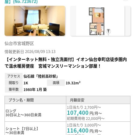
屋】(No.723672)
お気
に入
り登
録
仙台市宮城野区
情報更新日 2026/08/09 13:13
【インターネット無料・独立洗面付】イオン仙台幸町店徒歩圏内
で温水暖房便座 宮城マンスリーマンション部屋！
アクセス
仙石線「陸前高砂駅」
間取り
1K
面積
19.32m²
築年数
1980年 1月 築
プラン名・期間
月額目安
1日当たり 2,700円～
ロング
107,400
円/月～
30日以上～360日未満
初期費用他 22,000円～
1日当たり 3,000円～
ショート【7日以上】
116,400
円/月～
～30日未満