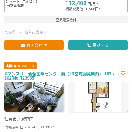
ショート【7日以上】
113,400
円/月～
～30日未満
初期費用他 16,500円～
空気清浄機付
宮城県
仙台市青葉区
お問合わせ
電話する
割引キャンペーン
Kマンスリー仙台医療センター前（JR宮城野原駅前） 102・
102(No.723965)
お気
に入
り登
録
仙台市宮城野区
情報更新日 2026/08/09 08:23