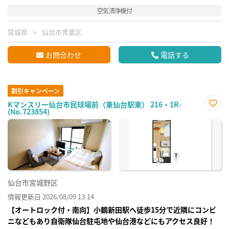
空気清浄機付
宮城県
仙台市青葉区
お問合わせ
電話する
割引キャンペーン
Kマンスリー仙台市民球場前（東仙台駅東） 216・1R-
(No.723854)
お気
に入
り登
録
仙台市宮城野区
情報更新日 2026/08/09 13:14
【オートロック付・南向】小鶴新田駅へ徒歩15分で近隣にコンビ
ニなどもあり自衛隊仙台駐屯地や仙台港などにもアクセス良好！