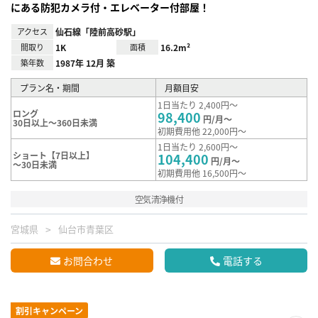
にある防犯カメラ付・エレベーター付部屋！
アクセス
仙石線「陸前高砂駅」
間取り
1K
面積
16.2m²
築年数
1987年 12月 築
プラン名・期間
月額目安
1日当たり 2,400円～
ロング
98,400
円/月～
30日以上～360日未満
初期費用他 22,000円～
1日当たり 2,600円～
ショート【7日以上】
104,400
円/月～
～30日未満
初期費用他 16,500円～
空気清浄機付
宮城県
仙台市青葉区
お問合わせ
電話する
割引キャンペーン