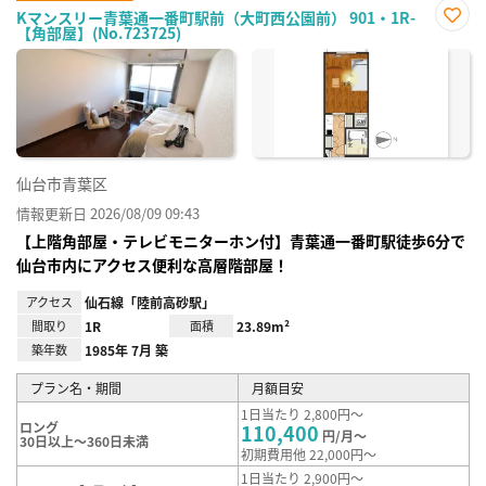
Kマンスリー青葉通一番町駅前（大町西公園前） 901・1R-
【角部屋】(No.723725)
お気
に入
り登
録
仙台市青葉区
情報更新日 2026/08/09 09:43
【上階角部屋・テレビモニターホン付】青葉通一番町駅徒歩6分で
仙台市内にアクセス便利な高層階部屋！
アクセス
仙石線「陸前高砂駅」
間取り
1R
面積
23.89m²
築年数
1985年 7月 築
プラン名・期間
月額目安
1日当たり 2,800円～
ロング
110,400
円/月～
30日以上～360日未満
初期費用他 22,000円～
1日当たり 2,900円～