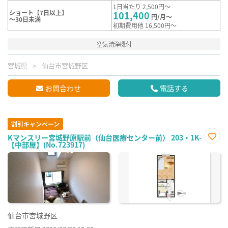
1日当たり 2,500円～
ショート【7日以上】
101,400
円/月～
～30日未満
初期費用他 16,500円～
空気清浄機付
宮城県
仙台市宮城野区
お問合わせ
電話する
割引キャンペーン
Kマンスリー宮城野原駅前（仙台医療センター前） 203・1K-
【中部屋】(No.723917)
お気
に入
り登
録
仙台市宮城野区