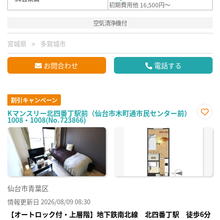
初期費用他 16,500円～
空気清浄機付
宮城県
多賀城市
お問合わせ
電話する
割引キャンペーン
Kマンスリー北四番丁駅前（仙台市木町通市民センター前）
1008・1008(No.723866)
お気
に入
り登
録
仙台市青葉区
情報更新日 2026/08/09 08:30
【オートロック付・上層階】地下鉄南北線 北四番丁駅 徒歩6分