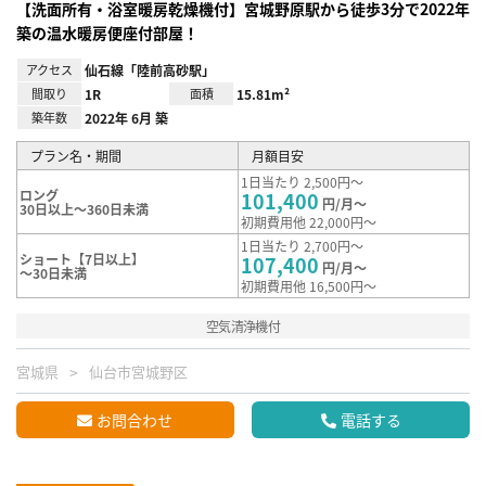
【洗面所有・浴室暖房乾燥機付】宮城野原駅から徒歩3分で2022年
築の温水暖房便座付部屋！
アクセス
仙石線「陸前高砂駅」
間取り
1R
面積
15.81m²
築年数
2022年 6月 築
プラン名・期間
月額目安
1日当たり 2,500円～
ロング
101,400
円/月～
30日以上～360日未満
初期費用他 22,000円～
1日当たり 2,700円～
ショート【7日以上】
107,400
円/月～
～30日未満
初期費用他 16,500円～
空気清浄機付
宮城県
仙台市宮城野区
お問合わせ
電話する