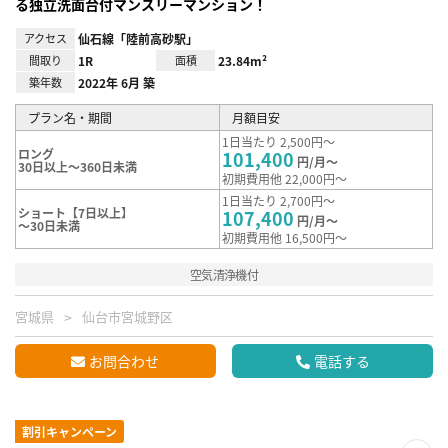
る独立洗面台付マンスリーマンション！
アクセス
仙石線「陸前高砂駅」
間取り
1R
面積
23.84m²
築年数
2022年 6月 築
プラン名・期間
月額目安
1日当たり 2,500円～
ロング
101,400
円/月～
30日以上～360日未満
初期費用他 22,000円～
1日当たり 2,700円～
ショート【7日以上】
107,400
円/月～
～30日未満
初期費用他 16,500円～
空気清浄機付
宮城県
仙台市宮城野区
お問合わせ
電話する
割引キャンペーン