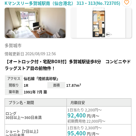
Kマンスリー多賀城駅南（仙台港北） 313・313(No.723705)
お気
に入
り登
録
多賀城市
情報更新日 2026/08/09 12:56
【オートロック付・宅配BOX付】多賀城駅徒歩8分 コンビニやド
ラッグストア目の前物件！
アクセス
仙石線「陸前高砂駅」
間取り
1R
面積
17.87m²
築年数
1991年 7月 築
プラン名・期間
月額目安
1日当たり 2,200円～
ロング
92,400
円/月～
30日以上～360日未満
初期費用他 22,000円～
1日当たり 2,300円～
ショート【7日以上】
95,400
円/月～
～30日未満