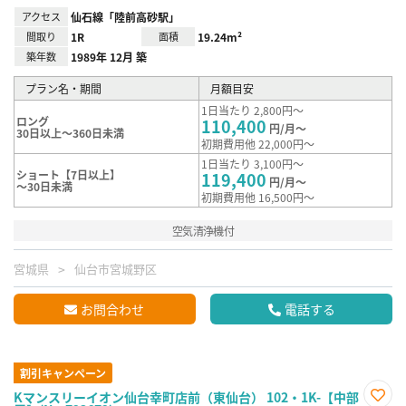
アクセス
仙石線「陸前高砂駅」
間取り
1R
面積
19.24m²
築年数
1989年 12月 築
プラン名・期間
月額目安
1日当たり 2,800円～
ロング
110,400
円/月～
30日以上～360日未満
初期費用他 22,000円～
1日当たり 3,100円～
ショート【7日以上】
119,400
円/月～
～30日未満
初期費用他 16,500円～
空気清浄機付
宮城県
仙台市宮城野区
お問合わせ
電話する
割引キャンペーン
Kマンスリーイオン仙台幸町店前（東仙台） 102・1K-【中部