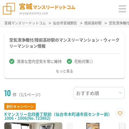
宮城マンスリードットコム
仙台市宮城野区
陸前高砂駅
空気清浄機
空気清浄機付/陸前高砂駅のマンスリーマンション・ウィーク
リーマンション情報
清潔な室内空気を常に維持
花粉対策◎
もっと見る
10
件（1/1ページ）
割引キャンペーン
Kマンスリー北四番丁駅前（仙台市木町通市民センター前）
1006・1006(No.723862)
お気
に入
り登