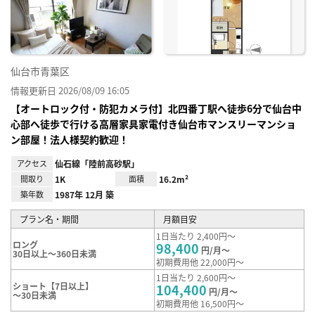
録
仙台市青葉区
情報更新日 2026/08/09 16:05
【オートロック付・防犯カメラ付】北四番丁駅へ徒歩6分で仙台中
心部へ徒歩で行ける高層家具家電付き仙台市マンスリーマンショ
ン部屋！法人様契約歓迎！
アクセス
仙石線「陸前高砂駅」
間取り
1K
面積
16.2m²
築年数
1987年 12月 築
プラン名・期間
月額目安
1日当たり 2,400円～
ロング
98,400
円/月～
30日以上～360日未満
初期費用他 22,000円～
1日当たり 2,600円～
ショート【7日以上】
104,400
円/月～
～30日未満
初期費用他 16,500円～