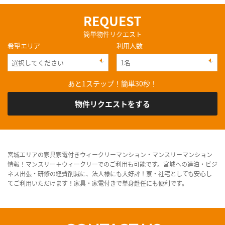
REQUEST
簡単物件リクエスト
希望エリア
利用人数
あと1ステップ！簡単30秒！
物件リクエストをする
宮城エリアの家具家電付きウィークリーマンション・マンスリーマンション
情報！マンスリー＋ウィークリーでのご利用も可能です。宮城への連泊・ビジ
ネス出張・研修の経費削減に、法人様にも大好評！寮・社宅としても安心し
てご利用いただけます！家具・家電付きで単身赴任にも便利です。