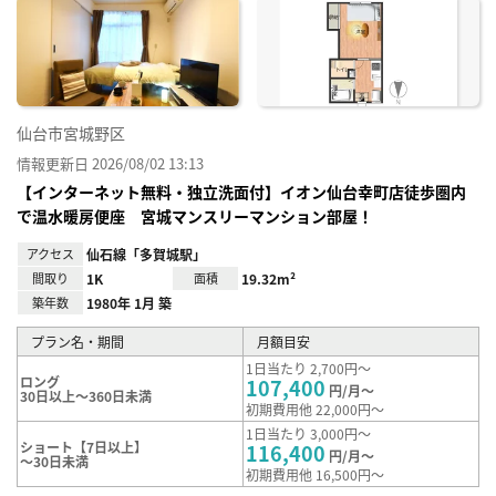
に入
り登
録
仙台市宮城野区
情報更新日 2026/08/02 13:13
【インターネット無料・独立洗面付】イオン仙台幸町店徒歩圏内
で温水暖房便座 宮城マンスリーマンション部屋！
アクセス
仙石線「多賀城駅」
間取り
1K
面積
19.32m²
築年数
1980年 1月 築
プラン名・期間
月額目安
1日当たり 2,700円～
ロング
107,400
円/月～
30日以上～360日未満
初期費用他 22,000円～
1日当たり 3,000円～
ショート【7日以上】
116,400
円/月～
～30日未満
初期費用他 16,500円～