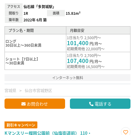
アクセス
仙石線「多賀城駅」
間取り
1R
面積
15.81m²
築年数
2022年 6月 築
プラン名・期間
月額目安
1日当たり 2,500円～
ロング
101,400
円/月～
30日以上～360日未満
初期費用他 22,000円～
1日当たり 2,700円～
ショート【7日以上】
107,400
円/月～
～30日未満
初期費用他 16,500円～
インターネット無料
宮城県
仙台市宮城野区
お問合わせ
電話する
割引キャンペーン
Kマンスリー榴岡公園前（仙塩街道前） 110・