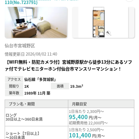
110(No.723791)
お気
に入
り登
録
仙台市宮城野区
情報更新日 2026/08/02 11:40
【WIFI無料・防犯カメラ付】宮城野原駅から徒歩13分にあるソフ
ァ付でテレビモニターホン付仙台市マンスリーマンション！
アクセス
仙石線「多賀城駅」
間取り
1K
面積
19.3m²
築年数
1989年 11月 築
プラン名・期間
月額目安
1日当たり 2,300円～
ロング
95,400
円/月～
30日以上～360日未満
初期費用他 22,000円～
1日当たり 2,500円～
ショート【7日以上】
101,400
円/月～
～30日未満