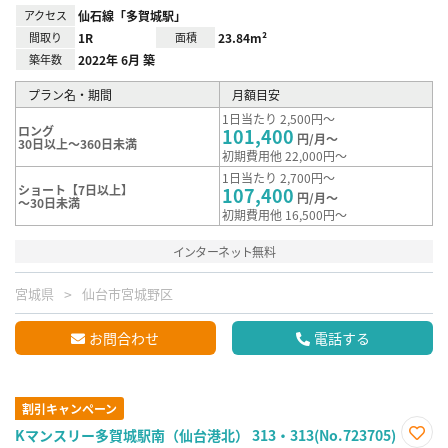
アクセス
仙石線「多賀城駅」
間取り
1R
面積
23.84m²
築年数
2022年 6月 築
プラン名・期間
月額目安
1日当たり 2,500円～
ロング
101,400
円/月～
30日以上～360日未満
初期費用他 22,000円～
1日当たり 2,700円～
ショート【7日以上】
107,400
円/月～
～30日未満
初期費用他 16,500円～
インターネット無料
宮城県
仙台市宮城野区
お問合わせ
電話する
割引キャンペーン
Kマンスリー多賀城駅南（仙台港北） 313・313(No.723705)