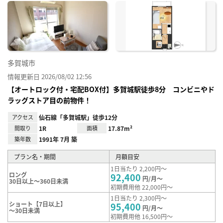
お気
に入
り登
録
多賀城市
情報更新日 2026/08/02 12:56
【オートロック付・宅配BOX付】多賀城駅徒歩8分 コンビニやド
ラッグストア目の前物件！
アクセス
仙石線「多賀城駅」徒歩12分
間取り
1R
面積
17.87m²
築年数
1991年 7月 築
プラン名・期間
月額目安
1日当たり 2,200円～
ロング
92,400
円/月～
30日以上～360日未満
初期費用他 22,000円～
1日当たり 2,300円～
ショート【7日以上】
95,400
円/月～
～30日未満
初期費用他 16,500円～